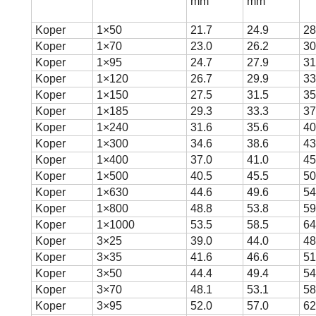
mm
mm
Koper
1×50
21.7
24.9
28
Koper
1×70
23.0
26.2
30
Koper
1×95
24.7
27.9
31
Koper
1×120
26.7
29.9
33
Koper
1×150
27.5
31.5
35
Koper
1×185
29.3
33.3
37
Koper
1×240
31.6
35.6
40
Koper
1×300
34.6
38.6
43
Koper
1×400
37.0
41.0
45
Koper
1×500
40.5
45.5
50
Koper
1×630
44.6
49.6
54
Koper
1×800
48.8
53.8
59
Koper
1×1000
53.5
58.5
64
Koper
3×25
39.0
44.0
48
Koper
3×35
41.6
46.6
51
Koper
3×50
44.4
49.4
54
Koper
3×70
48.1
53.1
58
Koper
3×95
52.0
57.0
62