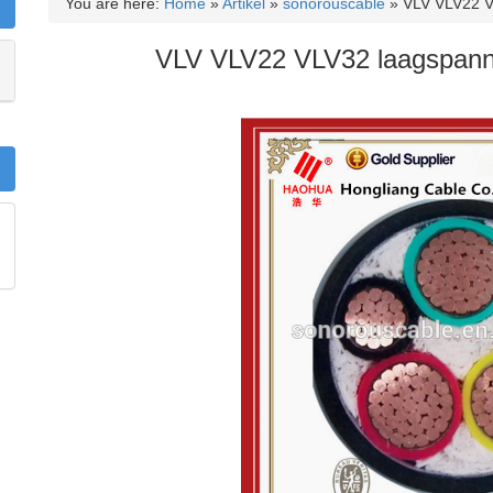
You are here:
Home
»
Artikel
»
sonorouscable
»
VLV VLV22 V
VLV VLV22 VLV32 laagspann