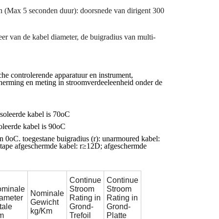
den (Max 5 seconden duur): doorsnede van dirigent 300
er van de kabel diameter, de buigradius van multi-
che controlerende apparatuur en instrument,
scherming en meting in stroomverdeeleenheid onder de
ïsoleerde kabel is 70oC
oleerde kabel is 90oC
an 0oC. toegestane buigradius (r): unarmoured kabel:
r-tape afgeschermde kabel: r≥12D; afgeschermde
Continue
Continue
minale
Stroom
Stroom
Nominale
ameter
Rating in
Rating in
Gewicht
tale
Grond-
Grond-
kg/Km
m
Trefoil
Platte