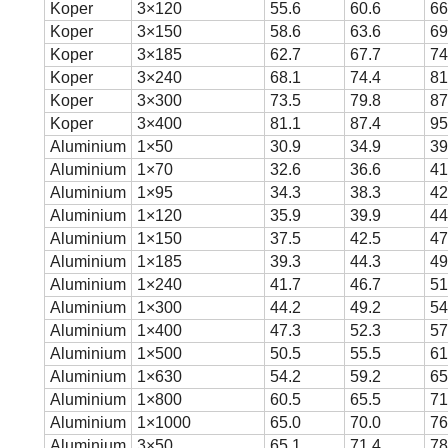
Koper
3×120
55.6
60.6
66
Koper
3×150
58.6
63.6
69
Koper
3×185
62.7
67.7
74
Koper
3×240
68.1
74.4
81
Koper
3×300
73.5
79.8
87
Koper
3×400
81.1
87.4
95
Aluminium
1×50
30.9
34.9
39
Aluminium
1×70
32.6
36.6
41
Aluminium
1×95
34.3
38.3
42
Aluminium
1×120
35.9
39.9
44
Aluminium
1×150
37.5
42.5
47
Aluminium
1×185
39.3
44.3
49
Aluminium
1×240
41.7
46.7
51
Aluminium
1×300
44.2
49.2
54
Aluminium
1×400
47.3
52.3
57
Aluminium
1×500
50.5
55.5
61
Aluminium
1×630
54.2
59.2
65
Aluminium
1×800
60.5
65.5
71
Aluminium
1×1000
65.0
70.0
76
Aluminium
3×50
65.1
71.4
78