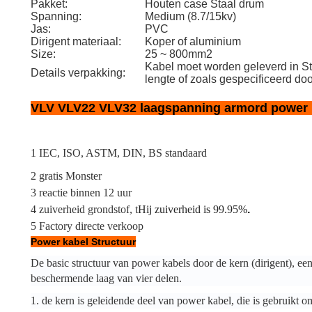
Pakket:
Houten case Staal drum
Spanning:
Medium (8.7/15kv)
Jas:
PVC
Dirigent materiaal:
Koper of aluminium
Size:
25 ~ 800mm2
Kabel moet worden geleverd in St
Details verpakking:
lengte of zoals gespecificeerd do
VLV VLV22 VLV32 laagspanning armord power 
1 IEC, ISO, ASTM, DIN, BS standaard
2 gratis Monster
3 reactie binnen 12 uur
4 zuiverheid grondstof, t
Hij zuiverheid is 99.95%
.
5 Factory directe verkoop
Power kabel Structuur
De basic structuur van power kabels door de kern (dirigent), ee
beschermende laag van vier delen.
1. de kern is geleidende deel van power kabel, die is gebruikt o