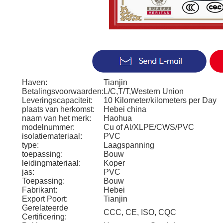
Haven:
Tianjin
Betalingsvoorwaarden:
L/C,T/T,Western Union
Leveringscapaciteit:
10 Kilometer/kilometers per Day
plaats van herkomst:
Hebei china
naam van het merk:
Haohua
modelnummer:
Cu of Al/XLPE/CWS/PVC
isolatiemateriaal:
PVC
type:
Laagspanning
toepassing:
Bouw
leidingmateriaal:
Koper
jas:
PVC
Toepassing:
Bouw
Fabrikant:
Hebei
Export Poort:
Tianjin
Gerelateerde
CCC, CE, ISO, CQC
Certificering: