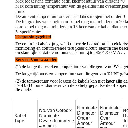
Max toegestane continue bedrijfstemperatuur van dirigent 70
Max kortsluiting temperatuur van de geleider niet overschrij
mm2
De anbient temperatuur onder installaties mogen niet onder 0
De buigradius van single core kabel mag niet minder dan 20 ke
core kabel mag niet minder dan 15 keer van de kabel diameter
5. specificatie:
Toepassingsgebied
De controle kabel zijn geschikt voor de bedrading van elektris
monitoring en controlerende terugkeer circuit, elektrische be
omstandigheid dat de nominale spanning tot 450/ 750 V AC.
Service Voorwaarden
(1) de lange tijd werken temperatuur van dirigent van PVC ge
De lange tijd werken temperatuur van dirigent van XLPE geïs
(2) de temperatuur voor leggen de kabels kan niet lager zijn d
r≥6D; (D: buitendiameter van de kabel); gepantserde of kope
flexibele
Nominale
Nominale
No. van Cores x
No
Diameter
Diameter
Kabel
Nominale
Di
Onder
Over
Type
Dwarsdoorsnede
To
Armour
Armour
# x mm ²
m