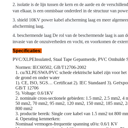
2. isolatie is de lijn tussen de kern en de aarde en de verschille
van elkaar, is een onmisbaar onderdeel in de structuur van powe
3. shield 10KV power kabel afscherming laag en meer algemeen 
afscherming laag.
4. beschermende laag De rol van de beschermende laag is aan d
invasie van de onzuiverheden en vocht, en voorkomen de extern
Specificaties:
PVC/XLPEInsulated, Staal Tape Gepantserde, PVC Omhulde 
Normen: IEC60502, GB/T12706-2002
1. cu/XLPE/SWA/PVC schede elektrische kabel zijn voor het le
de grond en onder water
1). CE, ISO, SGS… Certificaat 2). IEC Standaard 3). Geëxpor
GB/T 12706
5). Voltage: 0.6/1KV
2. nominale cross-sectionele gebieden: 1.5 mm2, 2.5 mm2,
50 mm2, 70 mm2, 95 mm2, 120 mm2, 150 mm2, 185 mm2,
800 mm2
3. productie bereik: Single core kabel van 1.5 mm2 tot 800 
4. Operating kenmerken:
Nominaal vermogen-frequentie spanning u0/u: 0.6/1 KV