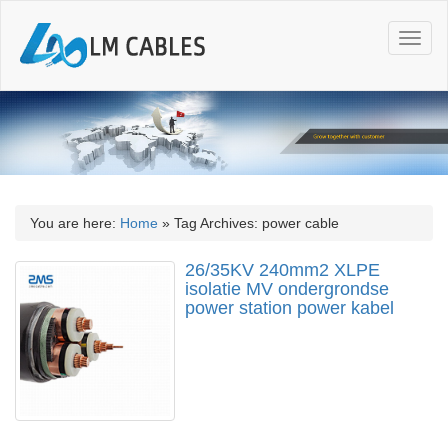
T
o
g
g
l
e
n
a
v
i
You are here:
Home
»
Tag Archives: power cable
g
a
26/35KV 240mm2 XLPE
t
isolatie MV ondergrondse
i
power station power kabel
o
n