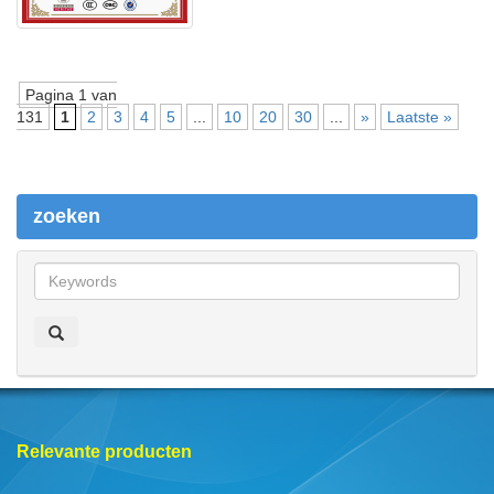
Pagina 1 van
131
1
2
3
4
5
...
10
20
30
...
»
Laatste »
zoeken
z
o
e
k
e
n
Relevante producten