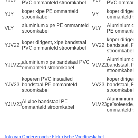
PVC ommanteld stroomkabel
PVC ommantel
koper xlpe PE ommanteld
koper dirigen
YJY
VY
stroomkabel
ommanteld st
aluminium xlpe PE ommanteld
Aluminium dir
VLY
VLY
stroomkabel
PE ommanteld
koper dirigen
koper dirigent, xlpe bandstaal
YJV22
VV22
bandstaal, P
PVC ommanteld stroomkabel
stroomkabel
Aluminium dir
aluminium xlpe bandstaal PVC
YJLV22
VLV22
bandstaal, P
ommanteld stroomkabel
stroomkabel
koperen PVC insualted
koper dirigent
YJV23
bandstaal PE ommanteld
VV23
bandstaal, P
stroomkabel
stroomkabel
Alunminium di
Al xlpe bandstaal PE
YJLV23
VLV23
geïsoleerde, 
ommanteld stroomkabel
ommanteld st
foto van Ondergrondse Elektrische Voedingskabel