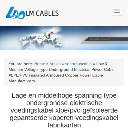
T
o
g
g
l
e
n
a
v
i
You are here:
Home
»
Artikel
»
sonorouscable
»
Low &
g
Medium Voltage Type Underground Electrical Power Cable
a
XLPE/PVC insulated Armoured Copper Power Cable
t
Manufacturers
i
o
Lage en middelhoge spanning type
n
ondergrondse elektrische
voedingskabel xlpe/pvc-geïsoleerde
gepantserde koperen voedingskabel
fabrikanten