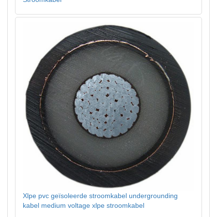
Xlpe pvc geïsoleerde stroomkabel undergrounding
kabel medium voltage xlpe stroomkabel