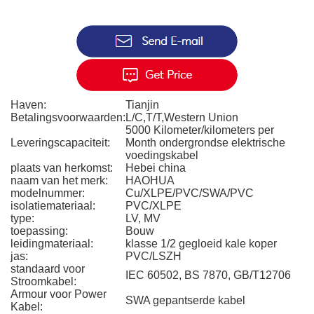
Haven:
Tianjin
Betalingsvoorwaarden:
L/C,T/T,Western Union
5000 Kilometer/kilometers per
Leveringscapaciteit:
Month ondergrondse elektrische
voedingskabel
plaats van herkomst:
Hebei china
naam van het merk:
HAOHUA
modelnummer:
Cu/XLPE/PVC/SWA/PVC
isolatiemateriaal:
PVC/XLPE
type:
LV, MV
toepassing:
Bouw
leidingmateriaal:
klasse 1/2 gegloeid kale koper
jas:
PVC/LSZH
standaard voor
IEC 60502, BS 7870, GB/T12706
Stroomkabel:
Armour voor Power
SWA gepantserde kabel
Kabel: