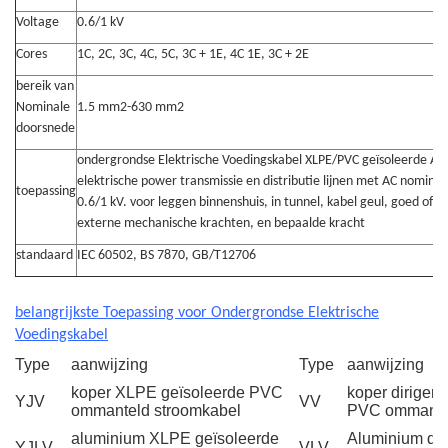
Voltage
0.6/1 kV
Cores
1C, 2C, 3C, 4C, 5C, 3C + 1E, 4C 1E, 3C + 2E
bereik van
Nominale
1.5 mm2-630 mm2
doorsnede
ondergrondse Elektrische Voedingskabel XLPE/PVC geïsoleerde A
elektrische power transmissie en distributie lijnen met AC nomina
toepassing
0.6/1 kV. voor leggen binnenshuis, in tunnel, kabel geul, goed of 
externe mechanische krachten, en bepaalde kracht
standaard
IEC 60502, BS 7870, GB/T12706
belangrijkste Toepassing voor Ondergrondse Elektrische
Voedingskabel
Type
aanwijzing
Type
aanwijzing
koper XLPE geïsoleerde PVC
koper dirigen
YJV
VV
ommanteld stroomkabel
PVC ommantel
aluminium XLPE geïsoleerde
Aluminium dir
YJLV
VLV