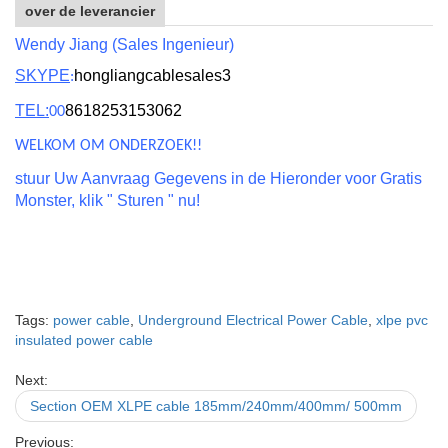
over de leverancier
Wendy Jiang (Sales Ingenieur)
SKYPE
hongliangcablesales3
:
TEL:
8618253153062
00
WELKOM OM ONDERZOEK!!
stuur Uw Aanvraag Gegevens in de Hieronder voor Gratis
Monster, klik " Sturen " nu!
Tags:
power cable
,
Underground Electrical Power Cable
,
xlpe pvc
insulated power cable
Next:
Section OEM XLPE cable 185mm/240mm/400mm/ 500mm
Previous: