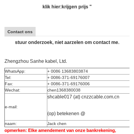
klik hier:krijgen prijs "
Contact ons
stuur onderzoek, niet aarzelen om contact me.
Zhengzhou Sanhe kabel, Ltd.
WhatsApp:
+ 0086 13683803874
Tel:
+ 0086-371-69176007
Fax:
+ 0086-371-69176006
Wechat:
chen1368380038
shcable017 (at) cnzzcable.com.cn
e-mail:
(op) betekenen @
naam:
Jack chen
opmerken: Elke amendement van onze bankrekening,