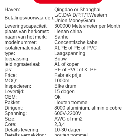
Haven:
Qingdao or Shanghai
L/C,D/A,D/P,T/T,Western
Betalingsvoorwaarden:
Union,MoneyGram
Leveringscapaciteit:
300000 Meter/meter per Month
plaats van herkomst:
Henan china
naam van het merk:
Sanhe
modelnummer:
Concentrische kabel
isolatiemateriaal:
XLPE of PE of PVC
type:
Laagspanning
toepassing:
Bouw
leidingmateriaal:
AL of koper
jas:
PE of PVC of XLPE
Frice:
Fabriek prijs
MOQ:
1000m
Inspecteren:
Elke drum
Levertijd:
15 dagen
OEM:
Ok
Pakket:
Houten trommel
Dirigent:
8000 aluminium, aliminio,cobre
Spanning:
600V-2200V
Size:
AWG of mm2
Core:
2,3,4
Details levering:
10-30 dagen
Details verpakking:
houten trommel