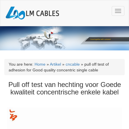
T
o
g
g
l
e
n
a
v
i
You are here:
Home
»
Artikel
»
cncable
»
pull off test of
g
adhesion for Good quality concentric single cable
a
t
Pull off test van hechting voor Goede
i
kwaliteit concentrische enkele kabel
o
n