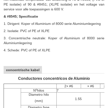
PE isolatie) of 90 & #8451; (XLPE isolatie) en het voltage van
service voor alle toepassingen is 600 V.
& #8545; Specificatie
1. Dirigent: Koper of Aluminium of 8000 serie Aluminiumlegering
2. Isolatie: PVC of PE of XLPE
3. Concentrische neutrale: Koper of Aluminium of 8000 serie
Aluminiumlegering
4. Schede: PVC of PE of XLPE
concentrische kabel
Conductores concentricos de Aluminio
2× #6
× #6
2
×
o
N
hilos
7
Diametro hilo
1.55
(mm)
Diametro fase