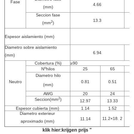
Fase
4.66
(mm)
Seccion fase
13.3
2
(mm
)
Espesor aislamiento (mm)
Diametro sobre aislamiento
6.94
(mm)
Cobertura (%)
≥90
o
N
hilos
25
65
2
Diametro hilo
Neutro
0.81
0.51
1.
(mm)
AWG
20
24
1
2
Seccion
(mm
)
12.97
13.33
21
Espesor cubierta (mm)
1.14
1.52
1.
Diametro exterieur
11.2
×18. 2
11.14
12
aproximado (mm)
klik hier:krijgen prijs "