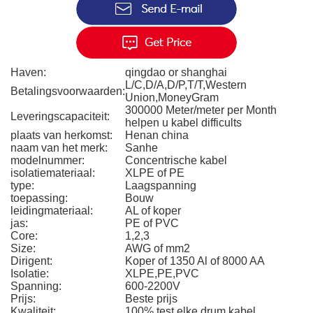
Haven:
qingdao or shanghai
L/C,D/A,D/P,T/T,Western
Betalingsvoorwaarden:
Union,MoneyGram
300000 Meter/meter per Month
Leveringscapaciteit:
helpen u kabel difficults
plaats van herkomst:
Henan china
naam van het merk:
Sanhe
modelnummer:
Concentrische kabel
isolatiemateriaal:
XLPE of PE
type:
Laagspanning
toepassing:
Bouw
leidingmateriaal:
AL of koper
jas:
PE of PVC
Core:
1,2,3
Size:
AWG of mm2
Dirigent:
Koper of 1350 Al of 8000 AA
Isolatie:
XLPE,PE,PVC
Spanning:
600-2200V
Prijs:
Beste prijs
Kwaliteit:
100% test elke drum kabel