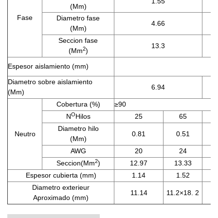
1.55
(Mm)
Fase
Diametro fase
4.66
(Mm)
Seccion fase
13.3
2
(Mm
)
Espesor aislamiento (mm)
Diametro sobre aislamiento
6.94
(Mm)
Cobertura (%)
≥90
O
N
Hilos
25
65
2
Diametro hilo
Neutro
0.81
0.51
1.
(Mm)
AWG
20
24
1
2
Seccion
(Mm
)
12.97
13.33
21
Espesor cubierta (mm)
1.14
1.52
1.
Diametro exterieur
11.14
11.2
×18. 2
12
Aproximado (mm)