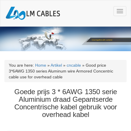
T
o
g
g
l
e
n
a
v
i
You are here:
Home
»
Artikel
»
cncable
»
Good price
g
3*6AWG 1350 series Aluminum wire Armored Concentric
a
cable use for overhead cable
t
i
Goede prijs 3 * 6AWG 1350 serie
o
Aluminium draad Gepantserde
n
Concentrische kabel gebruik voor
overhead kabel