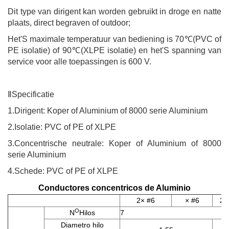
Dit type van dirigent kan worden gebruikt in droge en natte
plaats, direct begraven of outdoor;
Het
'
S maximale temperatuur van bediening is 70
℃
(PVC of
PE isolatie) of 90
℃
(XLPE isolatie) en het
'
S spanning van
service voor alle toepassingen is 600 V.
Ⅱ
Specificatie
1.
Dirigent: Koper of Aluminium of 8000 serie Aluminium
2.
Isolatie: PVC of PE of XLPE
3.
Concentrische neutrale: Koper of Aluminium of 8000
serie Aluminium
4.
Schede: PVC of PE of XLPE
Conductores concentricos de Aluminio
2× #6
× #6
2
×
O
N
Hilos
7
Diametro hilo