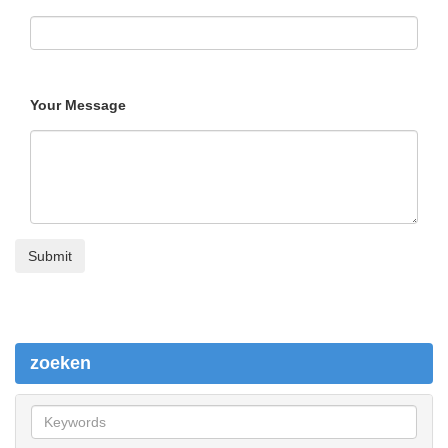
Your Message
zoeken
z
o