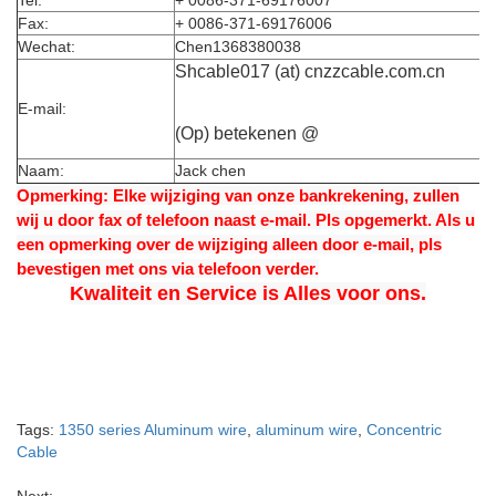
Tel:
+ 0086-371-69176007
Fax:
+ 0086-371-69176006
Wechat:
Chen1368380038
Shcable017 (at) cnzzcable.com.cn
E-mail:
(Op) betekenen @
Naam:
Jack chen
Opmerking: Elke wijziging van onze bankrekening, zullen
wij u door fax of telefoon naast e-mail. Pls opgemerkt. Als u
een opmerking over de wijziging alleen door e-mail, pls
bevestigen met ons via telefoon verder.
Kwaliteit en Service is Alles voor ons.
Tags:
1350 series Aluminum wire
,
aluminum wire
,
Concentric
Cable