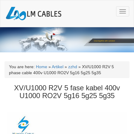
T
o
g
g
l
e
n
a
v
i
You are here:
Home
»
Artikel
»
zzhd
»
XV/U1000 R2V 5
g
phase cable 400v U1000 RO2V 5g16 5g25 5g35
a
t
XV/U1000 R2V 5 fase kabel 400v
i
U1000 RO2V 5g16 5g25 5g35
o
n