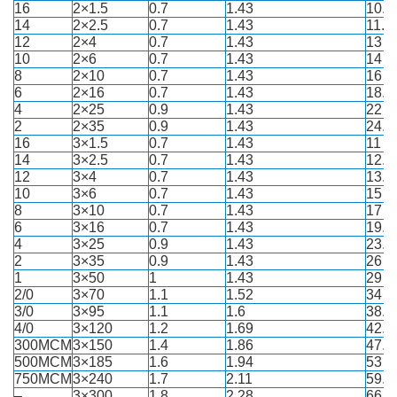
16
2×1.5
0.7
1.43
10.5
14
2×2.5
0.7
1.43
11.5
12
2×4
0.7
1.43
13
10
2×6
0.7
1.43
14
8
2×10
0.7
1.43
16
6
2×16
0.7
1.43
18.5
4
2×25
0.9
1.43
22
2
2×35
0.9
1.43
24.5
16
3×1.5
0.7
1.43
11
14
3×2.5
0.7
1.43
12.5
12
3×4
0.7
1.43
13.5
10
3×6
0.7
1.43
15
8
3×10
0.7
1.43
17
6
3×16
0.7
1.43
19.5
4
3×25
0.9
1.43
23.5
2
3×35
0.9
1.43
26
1
3×50
1
1.43
29
2/0
3×70
1.1
1.52
34
3/0
3×95
1.1
1.6
38.5
4/0
3×120
1.2
1.69
42.5
300MCM
3×150
1.4
1.86
47.5
500MCM
3×185
1.6
1.94
53
750MCM
3×240
1.7
2.11
59.5
–
3×300
1.8
2.28
66