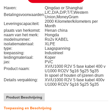
Haven:
Qingdao or Shanghai
L/C,D/A,D/P,T/T,Western
Betalingsvoorwaarden:
Union,MoneyGram
2000 Kilometer/kilometers per
Leveringscapaciteit:
Month
plaats van herkomst:
Henan china
naam van het merk:
Hongda
modelnummer:
Ro2v KABEL
isolatiemateriaal:
XLPE
type:
Laagspanning
toepassing:
Industrieel
leidingmateriaal:
Koper
jas:
PVC
XV/U1000 R2V 5 fase kabel 400 v
Product naam:
U1000 RO2V 5g16 5g25 5g35
In spoel of houten of ijzeren drum
Details verpakking:
XV/U1000 R2V 5 fase kabel 400v
U1000 RO2V 5g16 5g25 5g35
Product Beschrijving
Toepassing en Beschrijving