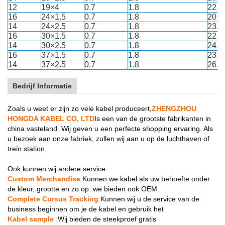
12
19×4
0.7
1.8
22.6
16
24×1.5
0.7
1.8
20.7
14
24×2.5
0.7
1.8
23.2
16
30×1.5
0.7
1.8
22.6
14
30×2.5
0.7
1.8
24.5
16
37×1.5
0.7
1.8
23.5
14
37×2.5
0.7
1.8
26.3
Bedrijf Informatie
Zoals u weet er zijn zo vele kabel produceert,
ZHENGZHOU
HONGDA KABEL CO, LTD
Is een van de grootste fabrikanten in
china vasteland. Wij geven u een perfecte shopping ervaring. Als
u bezoek aan onze fabriek, zullen wij aan u op de luchthaven of
trein station.
Ook kunnen wij andere service
Custom Merchandise
:
Kunnen we kabel als uw behoefte onder
de kleur, grootte en zo op. we bieden ook OEM.
Complete Cursus Tracking
:
Kunnen wij u de service van de
business beginnen om je de kabel en gebruik het
Kabel sample
:
Wij bieden de steekproef gratis