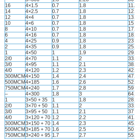
16
4×1.5
0.7
1.8
11.3
14
4×2.5
0.7
1.8
12.2
12
4×4
0.7
1.8
13.3
10
4×6
0.7
1.8
15
8
4×10
0.7
1.8
17.2
6
4×16
0.7
1.8
18.8
4
4×25
0.9
1.8
23
2
4×35
0.9
1.8
25.1
1
4×50
1
1.9
29.1
2/0
4×70
1.1
2
33.9
3/0
4×95
1.1
2.1
38.4
4/0
4×120
1.2
2.3
42.4
300MCM
4×150
1.4
2.4
47.2
500MCM
4×185
1.6
2.6
52.6
750MCM
4×240
1.7
2.8
59
–
4×300
1.8
3
64.8
1
3×50 + 35
1
1.8
28.8
2/0
3×70 + 50
1.1
2
33.4
3/0
3×95 + 50
1.1
2.1
37
4/0
3×120 + 70
1.2
2.2
41.3
300MCM
3×150 + 70
1.4
2.3
45.1
500MCM
3×185 + 70
1.6
2.5
50
750MCM
3×240 + 95
1.7
2.7
55.8