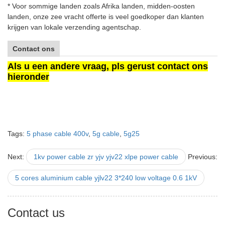
* Voor sommige landen zoals Afrika landen, midden-oosten
landen, onze zee vracht offerte is veel goedkoper dan klanten
krijgen van lokale verzending agentschap.
Contact ons
Als u een andere vraag, pls gerust contact ons
hieronder
Tags:
5 phase cable 400v
,
5g cable
,
5g25
Next:
1kv power cable zr yjv yjv22 xlpe power cable
Previous:
5 cores aluminium cable yjlv22 3*240 low voltage 0.6 1kV
Contact us