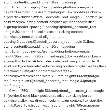
sizing:contentBox;padding-left:10rem;padding-
right:10rem;padding-top:5rem;padding-bottom:5rem;min-
height:36rem;width:204rem;min-height:18px;word-break:keep-
all;overflow:hidden}#detail_decorate_root .magic-29{border:1px
solid #ccc;box-sizing:content-box;display:undefined;vertical-
align:top;border-spacing:0;padding:0}#detail_decorate_root
.magic-30{border:1px solid #ccc;box-sizing:content-
box;display:none;vertical-align:top;border-
spacing:0;padding:0}#detail_decorate_root .magic-31{box-
sizing:contentBox;padding-left:10rem;padding-
right:10rem;padding-top:5rem;padding-bottom:5rem;min-
height:36rem;width:728rem;min-height:18px;word-break:keep-
all;overflow:hidden}#detail_decorate_root .magic-32{border:0
solid black;position:relative;box-sizing:border-box;display:flex;flex-
direction:column;align-content:flex-start;flex-
shrink:0;overflow:hidden;width:750rem;height:566rem;margin-
top:0;margin-left:0}#detail_decorate_root .magic-33{margin-
top:0;margin-
left:0;width:750rem;height:566rem}#detail_decorate_root .magic-
34{border:0 solid black;position:relative;box-sizing:border-
box;display:flex;flex-direction:column;align-content:flex-start;flex-
shrink:0;overflow:hidden;width:750rem;height:750rem;margin-