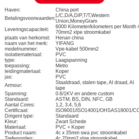
Haven:
China port
L/C,D/A,D/P,T/T,Western
Betalingsvoorwaarden:
Union,MoneyGram
6000 Kilometer/kilometers per Month 
Leveringscapaciteit:
70mm2 xlpe stroomkabel
plaats van herkomst:
Henan china
naam van het merk:
YIFANG
modelnummer:
Vpe-kabel 500mm2
isolatiemateriaal:
PVC
type:
Laagspanning
toepassing:
Metro
leidingmateriaal:
Koper
jas:
PVC
Staaldraad, stalen tape, Al draad, Al
Armour:
tape
Spanning:
0.6/1KV en andere custom
Standaard:
ASTM, BS, DIN, NFC, GB
Aantal Cores:
1,2, 3,4, 5,6
Certificaat:
ISO9001/ISO14001/OHSAS18001/C
Dirigent type:
Standaard
Kleur:
Zwart Schede
Materiaal:
PVC + Koper
Product naam:
4c x 35mm swa pvc stroomkabel
Trefwoorden:
4c 70mm2 xlpe stroomkabel