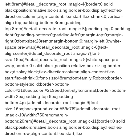
left:8rem}#detail_decorate_root .magic-4{border:0 solid
black;position:relative;box-sizing:border-box;display:flex;flex-
direction:column;align-content:flex-start;flex-shrink:0;vertical-
align:top;padding-bottom:8rem;padding-
top:8rem}#detail_decorate_root .magic-5{padding-top:0;padding-
right:0;padding-bottom:0;padding-left:0;margin-top:0;margin-
right:0;font-size:28rem;margin-bottom:0;margin-left:0;white-
space:pre-wrap}#detail_decorate_root .magic-6{text-
align:center}#detail_decorate_root .magic-7{font-
size:18px}#detail_decorate_root .magic-8{white-space:pre-
wrap;border:0 solid black;position:relative;box-sizing:border-
box;display:block;flex-direction:column;align-content:flex-
start;flex-shrink:0;font-size:48rem;font-family:Roboto;border-
bottom-style:solid;border-bottom-
color:#2196ed;color:#2196ed;font-style:normal;border-bottom-
width:2px;padding-top:8px;padding-
bottom:4px}#detail_decorate_root .magic-9{font-
size:16px;background-color:#59c7f9}#detail_decorate_root
.magic-10{width:750rem;margin-
bottom:20rem}#detail_decorate_root .magic-11{border:0 solid
black;position:relative;box-sizing:border-box;display:flex;flex-
direction:row;align-content:flex-start;flex-