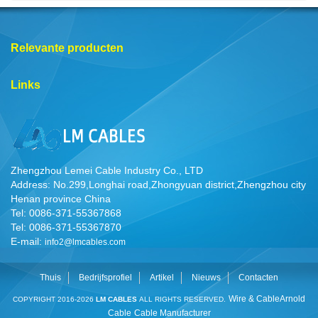
Relevante producten
Links
Zhengzhou Lemei Cable Industry Co., LTD
Address: No.299,Longhai road,Zhongyuan district,Zhengzhou city
Henan province China
Tel: 0086-371-55367868
Tel: 0086-371-55367870
E-mail:
info2@lmcables.com
Thuis
Bedrijfsprofiel
Artikel
Nieuws
Contacten
Wire & Cable
Arnold
COPYRIGHT 2016-2026
LM CABLES
ALL RIGHTS RESERVED.
Cable
Cable Manufacturer