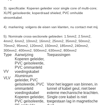
3). specificatie: Koperen geleider voor single core of multi-core;
XLPE geïsoleerde; koperdraad shieled; PVC omhulde
stroomkabel.
4). markering: volgens de eisen van klanten, nu contact met mij.
5). Nominale cross-sectionele gebieden: 1.5mm2, 2.5mm2,
4mm2, 6mm2, 10mm2, 16mm2, 25mm2, 35mm2, 50mm2,
70mm2, 95mm2, 120mm2, 150mm2, 185mm2, 240mm2,
300mm2, 400mm2, 500mm2, 630mm2, 800mm2
Type
Aanwijzing
Toepassingen
Koperen geleider,
PVC geïsoleerde,
PVC ommanteld
VV
voedingskabel
Aluminium
VLV
geleider, PVC
geïsoleerde, PVC
Voor het leggen van binnen, in
ommanteld
tunnel of kabel geul, niet beer
voedingskabel
externe mechanische krachten.
Koperen geleider,
Single core kabel is niet
PVC geïsoleerde,
toegestaan lag in magnetische