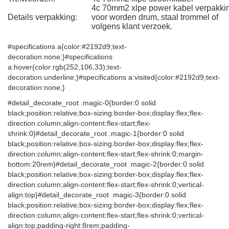
4c 70mm2 xlpe power kabel verpakki
Details verpakking:
voor worden drum, staal trommel of
volgens klant verzoek.
#specifications a{color:#2192d9;text-
decoration:none;}#specifications
a:hover{color:rgb(252,106,33);text-
decoration:underline;}#specifications a:visited{color:#2192d9;text-
decoration:none;}
#detail_decorate_root .magic-0{border:0 solid
black;position:relative;box-sizing:border-box;display:flex;flex-
direction:column;align-content:flex-start;flex-
shrink:0}#detail_decorate_root .magic-1{border:0 solid
black;position:relative;box-sizing:border-box;display:flex;flex-
direction:column;align-content:flex-start;flex-shrink:0;margin-
bottom:20rem}#detail_decorate_root .magic-2{border:0 solid
black;position:relative;box-sizing:border-box;display:flex;flex-
direction:column;align-content:flex-start;flex-shrink:0;vertical-
align:top}#detail_decorate_root .magic-3{border:0 solid
black;position:relative;box-sizing:border-box;display:flex;flex-
direction:column;align-content:flex-start;flex-shrink:0;vertical-
align:top;padding-right:8rem;padding-