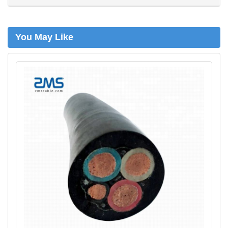
n
You May Like