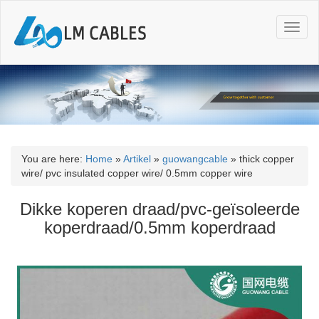
T
o
g
g
l
e
n
a
v
i
You are here:
Home
»
Artikel
»
guowangcable
»
thick copper
g
wire/ pvc insulated copper wire/ 0.5mm copper wire
a
t
Dikke koperen draad/pvc-geïsoleerde
i
koperdraad/0.5mm koperdraad
o
n