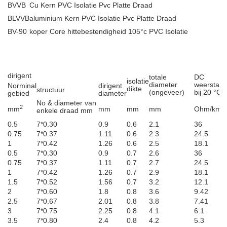
BVVB
Cu Kern PVC Isolatie Pvc Platte Draad
BLVVB
aluminium Kern PVC Isolatie Pvc Platte Draad
BV-90
koper Core hittebestendigheid 105°c PVC Isolatie
dirigent
totale
DC
isolatie
diameter
weerstan
Norminal
dirigent
dikte
structuur
(ongeveer)
bij 20 °C
gebied
diameter
No & diameter van
2
mm
mm
mm
mm
Ohm/km
enkele draad mm
0.5
7*0.30
0.9
0.6
2.1
36
0.75
7*0.37
1.11
0.6
2.3
24.5
1
7*0.42
1.26
0.6
2.5
18.1
0.5
7*0.30
0.9
0.7
2.6
36
0.75
7*0.37
1.11
0.7
2.7
24.5
1
7*0.42
1.26
0.7
2.9
18.1
1.5
7*0.52
1.56
0.7
3.2
12.1
2
7*0.60
1.8
0.8
3.6
9.42
2.5
7*0.67
2.01
0.8
3.8
7.41
3
7*0.75
2.25
0.8
4.1
6.1
3.5
7*0.80
2.4
0.8
4.2
5.3