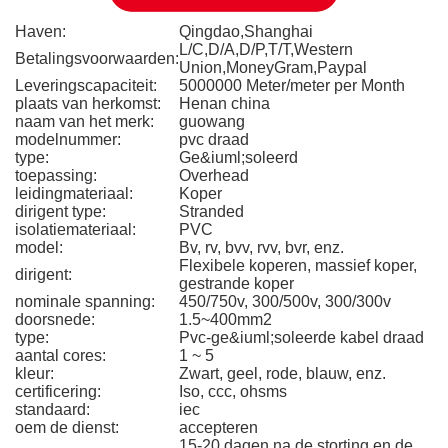
Haven:
Qingdao,Shanghai
L/C,D/A,D/P,T/T,Western
Betalingsvoorwaarden:
Union,MoneyGram,Paypal
Leveringscapaciteit:
5000000 Meter/meter per Month
plaats van herkomst:
Henan china
naam van het merk:
guowang
modelnummer:
pvc draad
type:
Ge&iuml;soleerd
toepassing:
Overhead
leidingmateriaal:
Koper
dirigent type:
Stranded
isolatiemateriaal:
PVC
model:
Bv, rv, bvv, rvv, bvr, enz.
Flexibele koperen, massief koper,
dirigent:
gestrande koper
nominale spanning:
450/750v, 300/500v, 300/300v
doorsnede:
1.5~400mm2
type:
Pvc-ge&iuml;soleerde kabel draad
aantal cores:
1 ~ 5
kleur:
Zwart, geel, rode, blauw, enz.
certificering:
Iso, ccc, ohsms
standaard:
iec
oem de dienst:
accepteren
15-20 dagen na de storting en de