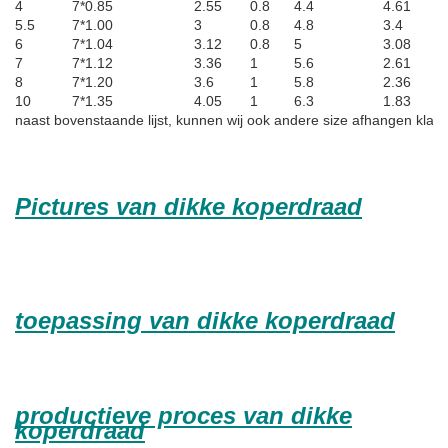
4
7*0.85
2.55
0.8
4.4
4.61
5.5
7*1.00
3
0.8
4.8
3.4
6
7*1.04
3.12
0.8
5
3.08
7
7*1.12
3.36
1
5.6
2.61
8
7*1.20
3.6
1
5.8
2.36
10
7*1.35
4.05
1
6.3
1.83
naast bovenstaande lijst, kunnen wij ook andere size afhangen klant 
Pictures van dikke koperdraad
toepassing van dikke koperdraad
productieve proces van dikke
koperdraad