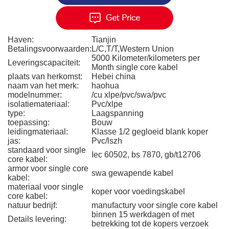
Haven:
Tianjin
Betalingsvoorwaarden:
L/C,T/T,Western Union
5000 Kilometer/kilometers per
Leveringscapaciteit:
Month single core kabel
plaats van herkomst:
Hebei china
naam van het merk:
haohua
modelnummer:
/cu xlpe/pvc/swa/pvc
isolatiemateriaal:
Pvc/xlpe
type:
Laagspanning
toepassing:
Bouw
leidingmateriaal:
Klasse 1/2 gegloeid blank koper
jas:
Pvc/lszh
standaard voor single
Iec 60502, bs 7870, gb/t12706
core kabel:
armor voor single core
swa gewapende kabel
kabel:
materiaal voor single
koper voor voedingskabel
core kabel:
natuur bedrijf:
manufactury voor single core kabel
binnen 15 werkdagen of met
Details levering:
betrekking tot de kopers verzoek