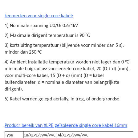
kenmerken voor single core kabel:
1) Nominale spanning U0/U: 0.6/1kV
2) Maximale dirigent temperatuur is 90 °C
3) kortsluiting temperatuur (blijvende voor minder dan 5 s):
minder dan 250 °C
4) Ambient installatie temperatuur worden niet lager dan 0 °C;
minimale buigradius: voor enkele-core kabel, 20 (D + d) (mm),
voor multi-core kabel, 15 (D + d) (mm) (D = kabel
buitendiameter, d = nominale diameter van belangrijkste
dirigent).
5) Kabel worden gelegd aerially, in trog, of ondergrondse
Producr bereik van XLPE geïsoleerde single core kabel 16mm
Type
Cu/XLPE/SWA/PVC, Al/XLPE/SWA/PVC