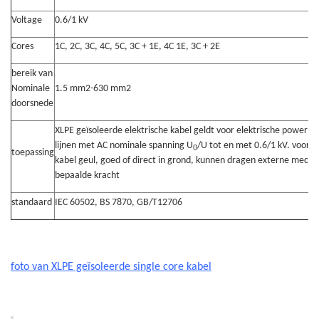
Voltage
0.6/1 kV
Cores
1C, 2C, 3C, 4C, 5C, 3C + 1E, 4C 1E, 3C + 2E
bereik van
Nominale
1.5 mm2-630 mm2
doorsnede
XLPE geïsoleerde elektrische kabel geldt voor elektrische power tra
lijnen met AC nominale spanning U
/U tot en met 0.6/1 kV. voor l
0
toepassing
kabel geul, goed of direct in grond, kunnen dragen externe mecha
bepaalde kracht
standaard
IEC 60502, BS 7870, GB/T12706
foto van XLPE geïsoleerde single core kabel