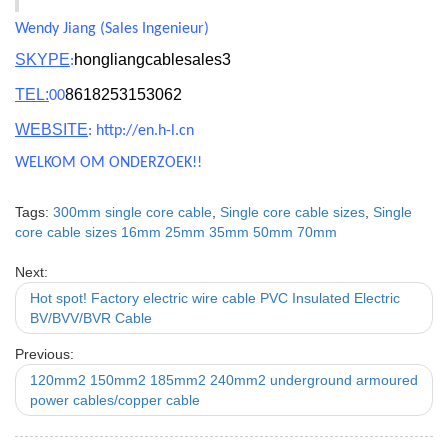
Wendy Jiang (Sales Ingenieur)
SKYPE
hongliangcablesales3
:
TEL:
8618253153062
00
WEBSITE
: http://en.h-l.cn
WELKOM OM ONDERZOEK!!
Tags:
300mm single core cable
,
Single core cable sizes
,
Single
core cable sizes 16mm 25mm 35mm 50mm 70mm
Next:
Hot spot! Factory electric wire cable PVC Insulated Electric
BV/BVV/BVR Cable
Previous:
120mm2 150mm2 185mm2 240mm2 underground armoured
power cables/copper cable