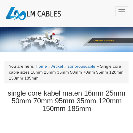
T
o
g
g
l
e
n
a
v
i
You are here:
Home
»
Artikel
»
sonorouscable
»
Single core
g
cable sizes 16mm 25mm 35mm 50mm 70mm 95mm 120mm
a
150mm 185mm
t
i
single core kabel maten 16mm 25mm
o
50mm 70mm 95mm 35mm 120mm
n
150mm 185mm