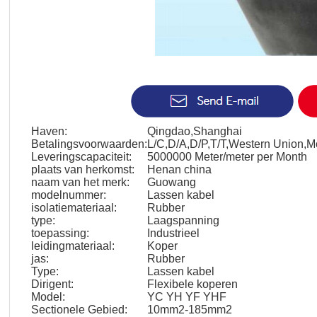
Haven:
Qingdao,Shanghai
Betalingsvoorwaarden:
L/C,D/A,D/P,T/T,Western Union,
Leveringscapaciteit:
5000000 Meter/meter per Month
plaats van herkomst:
Henan china
naam van het merk:
Guowang
modelnummer:
Lassen kabel
isolatiemateriaal:
Rubber
type:
Laagspanning
toepassing:
Industrieel
leidingmateriaal:
Koper
jas:
Rubber
Type:
Lassen kabel
Dirigent:
Flexibele koperen
Model:
YC YH YF YHF
Sectionele Gebied:
10mm2-185mm2