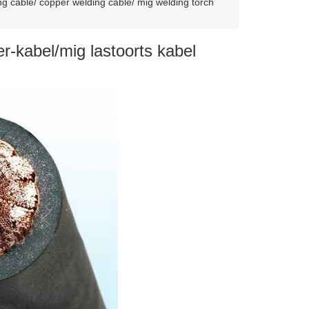
ng cable/ copper welding cable/ mig welding torch
r-kabel/mig lastoorts kabel