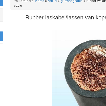
You are here:
Home
»
Artikel
»
guowangcable
»
rubber weldi
cable
Rubber laskabel/lassen van kope