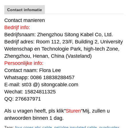
Contact infomatie
Contact manieren
Bedrijf info:
Bedrijfsnaam: Zhengzhou Sitong Kabel Co, Ltd.
Bedrijf adres: Room 112, 23/F, Building 2, University
Wetenschap en Technologie Park, high-tech Zone,
Zhengzhou, Henan, China (Vasteland)
Persoonlijke info:
Contact naam: Flora Lee
Whatsapp: 0086 18838288457
E-mail: st03 @) sitongcable.com
Wechat: 15824811325
QQ: 276637971
Als u vragen heeft, pls klik"
Sturen
"Mij, zullen u
antwoorden binnen 1 dag.
Tags:
four cores abc cable
,
pe\/xlpe insulated cable
,
quadruplex