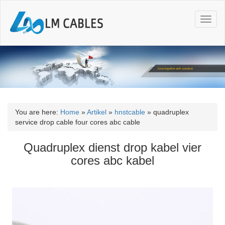
T
o
g
g
l
e
n
a
v
i
You are here:
Home
»
Artikel
»
hnstcable
»
quadruplex
g
service drop cable four cores abc cable
a
t
Quadruplex dienst drop kabel vier
i
cores abc kabel
o
n