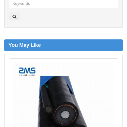
z
o
e
k
e
n
You May Like