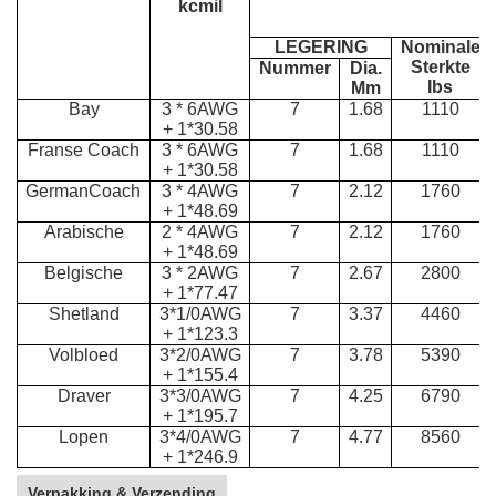
kcmil
LEGERING
Nominale
Sterkte
Nummer
Dia.
Ibs
Mm
Bay
3 * 6AWG
7
1.68
1110
+ 1*30.58
Franse Coach
3 * 6AWG
7
1.68
1110
+ 1*30.58
GermanCoach
3 * 4AWG
7
2.12
1760
+ 1*48.69
Arabische
2 * 4AWG
7
2.12
1760
+ 1*48.69
Belgische
3 * 2AWG
7
2.67
2800
+ 1*77.47
Shetland
3*1/0AWG
7
3.37
4460
+ 1*123.3
Volbloed
3*2/0AWG
7
3.78
5390
+ 1*155.4
Draver
3*3/0AWG
7
4.25
6790
+ 1*195.7
Lopen
3*4/0AWG
7
4.77
8560
+ 1*246.9
Verpakking & Verzending