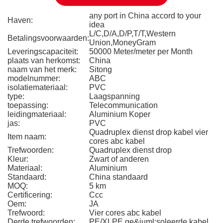
any port in China accord to your
Haven:
idea
L/C,D/A,D/P,T/T,Western
Betalingsvoorwaarden:
Union,MoneyGram
Leveringscapaciteit:
50000 Meter/meter per Month
plaats van herkomst:
China
naam van het merk:
Sitong
modelnummer:
ABC
isolatiemateriaal:
PVC
type:
Laagspanning
toepassing:
Telecommunication
leidingmateriaal:
Aluminium Koper
jas:
PVC
Quadruplex dienst drop kabel vier
Item naam:
cores abc kabel
Trefwoorden:
Quadruplex dienst drop
Kleur:
Zwart of anderen
Materiaal:
Aluminium
Standaard:
China standaard
MOQ:
5 km
Certificering:
Ccc
Oem:
JA
Trefwoord:
Vier cores abc kabel
Derde trefwoorden:
PE/XLPE ge&iuml;soleerde kabel