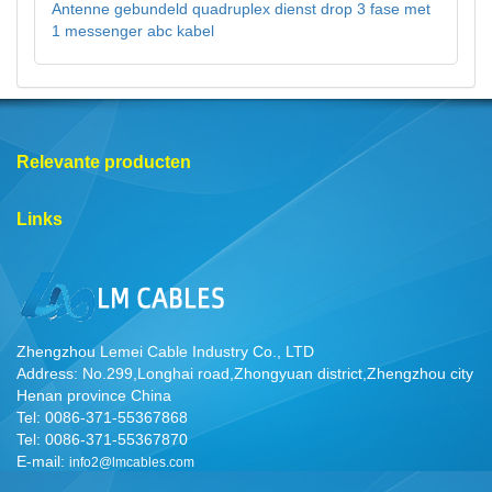
Antenne gebundeld quadruplex dienst drop 3 fase met
1 messenger abc kabel
Relevante producten
Links
Zhengzhou Lemei Cable Industry Co., LTD
Address: No.299,Longhai road,Zhongyuan district,Zhengzhou city
Henan province China
Tel: 0086-371-55367868
Tel: 0086-371-55367870
E-mail:
info2@lmcables.com