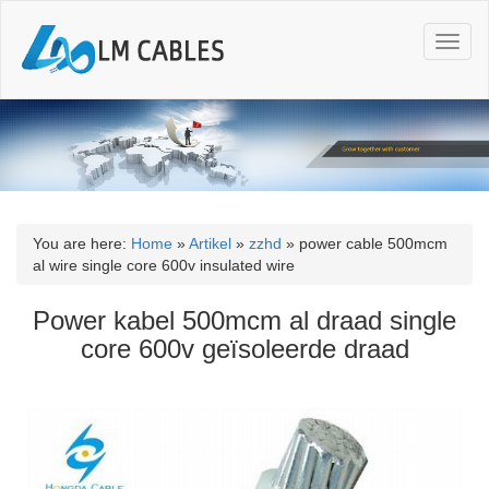
T
o
g
g
l
e
n
a
v
i
You are here:
Home
»
Artikel
»
zzhd
»
power cable 500mcm
g
al wire single core 600v insulated wire
a
t
Power kabel 500mcm al draad single
i
core 600v geïsoleerde draad
o
n