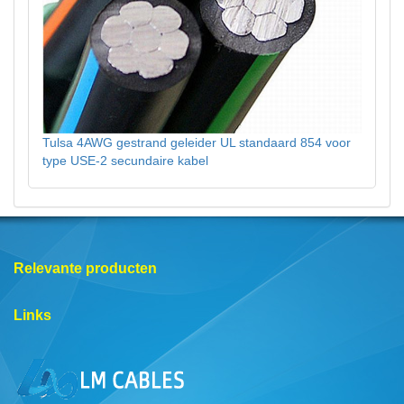
Tulsa 4AWG gestrand geleider UL standaard 854 voor
type USE-2 secundaire kabel
Relevante producten
Links