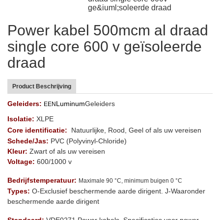
ge&iuml;soleerde draad
Power kabel 500mcm al draad
single core 600 v geïsoleerde
draad
Product Beschrijving
Geleiders:
Luminum
Geleiders
EEN
Isolatie:
XLPE
Core identificatie:
Natuurlijke, Rood, Geel of als uw vereisen
Schede/Jas:
PVC (Polyvinyl-Chloride)
Kleur:
Zwart of als uw vereisen
Voltage:
600/1000 v
Bedrijfstemperatuur:
Maximale 90 °C, minimum buigen 0 °C
Types:
O-Exclusief beschermende aarde dirigent. J-Waaronder
beschermende aarde dirigent