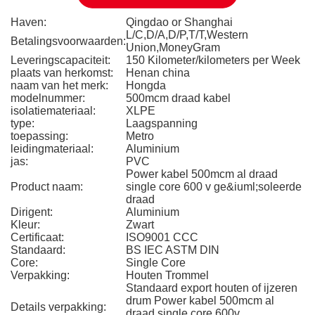
Haven:
Qingdao or Shanghai
L/C,D/A,D/P,T/T,Western
Betalingsvoorwaarden:
Union,MoneyGram
Leveringscapaciteit:
150 Kilometer/kilometers per Week
plaats van herkomst:
Henan china
naam van het merk:
Hongda
modelnummer:
500mcm draad kabel
isolatiemateriaal:
XLPE
type:
Laagspanning
toepassing:
Metro
leidingmateriaal:
Aluminium
jas:
PVC
Power kabel 500mcm al draad
Product naam:
single core 600 v ge&iuml;soleerde
draad
Dirigent:
Aluminium
Kleur:
Zwart
Certificaat:
ISO9001 CCC
Standaard:
BS IEC ASTM DIN
Core:
Single Core
Verpakking:
Houten Trommel
Standaard export houten of ijzeren
drum Power kabel 500mcm al
Details verpakking:
draad single core 600v