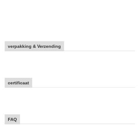
w 35kV Stee
l
o
verpakking & Verzending
certificaat
FAQ