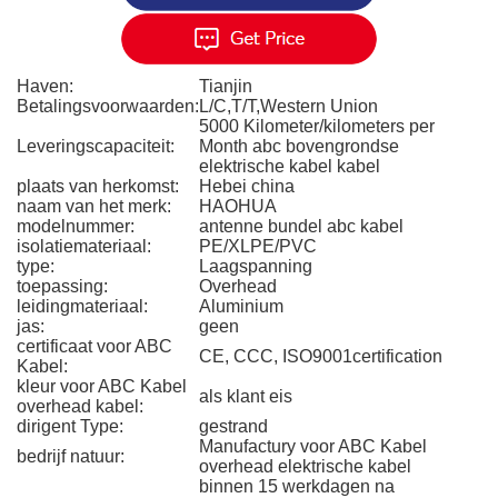
Haven:
Tianjin
Betalingsvoorwaarden:
L/C,T/T,Western Union
5000 Kilometer/kilometers per
Leveringscapaciteit:
Month abc bovengrondse
elektrische kabel kabel
plaats van herkomst:
Hebei china
naam van het merk:
HAOHUA
modelnummer:
antenne bundel abc kabel
isolatiemateriaal:
PE/XLPE/PVC
type:
Laagspanning
toepassing:
Overhead
leidingmateriaal:
Aluminium
jas:
geen
certificaat voor ABC
CE, CCC, ISO9001certification
Kabel:
kleur voor ABC Kabel
als klant eis
overhead kabel:
dirigent Type:
gestrand
Manufactury voor ABC Kabel
bedrijf natuur:
overhead elektrische kabel
binnen 15 werkdagen na