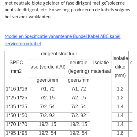
met neutrale blote geleider of fase dirigent met geïsoleerde
neutrale dirigent, etc. En we nog produceren de kabels volgens
het verzoek van
klanten.
Model en Specificatie van
antenne Bundel Kabel ABC kabel
service drop kabel
dirigent structuur
isolatie
SPEC
neutrale
isolatie
ca.
fase (verdicht Al)
dikte
mm2
(legering)
materiaal
(mm)
geen./mm
geen./mm
1*16 1*16
7/1. 72
7/1. 72
1.2
1*25 1*25
7/2. 15
7/2. 15
1.2
1*35 1*35
7/2. 54
7/2. 54
1.4
1*50 1*50
7/2. 92
7/2. 92
1.4
1*70 1*70
19/2. 15
19/2. 15
1.4
1*95 1*95
19/2. 54
19/2. 54
1.6