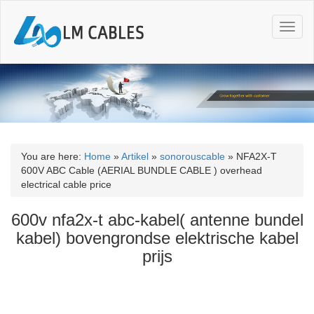
T
o
g
g
l
e
n
a
v
i
You are here:
Home
»
Artikel
»
sonorouscable
»
NFA2X-T
g
600V ABC Cable (AERIAL BUNDLE CABLE ) overhead
a
electrical cable price
t
i
600v nfa2x-t abc-kabel( antenne bundel
o
kabel) bovengrondse elektrische kabel
n
prijs