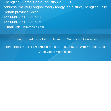
Zhengzhou Lemei Cable Industry Co., LTD
Address: No.299,Longhai road,Zhongyuan district,Zhengzhou city
Henan province China
Tel: 0086-371-55367868
Tel: 0086-371-55367870
E-mail:
info2@lmcables.com
Thuis
Bedrijfsprofiel
Artikel
Nieuws
Contacten
Wire & Cable
Arnold
COPYRIGHT 2016-2026
LM CABLES
ALL RIGHTS RESERVED.
Cable
Cable Manufacturer