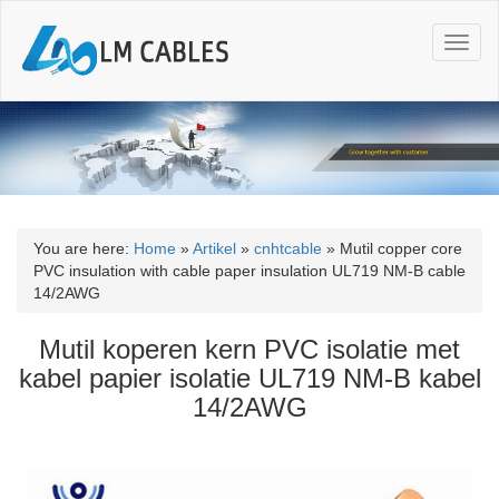
T
o
g
g
l
e
n
a
v
i
You are here:
Home
»
Artikel
»
cnhtcable
»
Mutil copper core
g
PVC insulation with cable paper insulation UL719 NM-B cable
a
14/2AWG
t
i
Mutil koperen kern PVC isolatie met
o
kabel papier isolatie UL719 NM-B kabel
n
14/2AWG