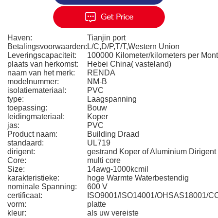
Haven:
Tianjin port
Betalingsvoorwaarden:
L/C,D/P,T/T,Western Union
Leveringscapaciteit:
100000 Kilometer/kilometers per Mon
plaats van herkomst:
Hebei China( vasteland)
naam van het merk:
RENDA
modelnummer:
NM-B
isolatiemateriaal:
PVC
type:
Laagspanning
toepassing:
Bouw
leidingmateriaal:
Koper
jas:
PVC
Product naam:
Building Draad
standaard:
UL719
dirigent:
gestrand Koper of Aluminium Dirigent
Core:
multi core
Size:
14awg-1000kcmil
karakteristieke:
hoge Warmte Waterbestendig
nominale Spanning:
600 V
certificaat:
ISO9001/ISO14001/OHSAS18001/C
vorm:
platte
kleur:
als uw vereiste