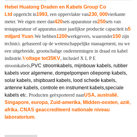
Hebei Huatong Draden en Kabels Group Co
Ltd
opgericht in
1993
, een oppervlakte van
230, 000
vierkante
meter. We eigen meer dan
420
sets apparatuur en
250
sets van
testapparatuur of apparatus.
onze jaarlijkse productie capaciteit is
5
miljard Yuan
.
We hebben
1200
werkgevers, waaronder
150
zijn
technici. gebaseerd op de wetenschappelijke management, nu we
een uitgebreide, grootschalige ondernemingen in draad en kabel
industrie.
V
oltage tot
35KV
,
inclusief X L P E
stroomkabels,
PVC stroomkabels, mijnbouw kabels, rubber
kabels voor algemene, dompelpompen oliepomp kabels,
solar kabels, shipboard kabels, lood schede kabels,
antenne kabels, controle en instrument kabels,
speciale
kabels et
c. Producten geëxporteerd naar
USA, australië,
Singapore, europa, Zuid-amerika, Midden-oosten, azië,
afrika. CNAS geaccrediteerd nationale niveau
laboratorium.