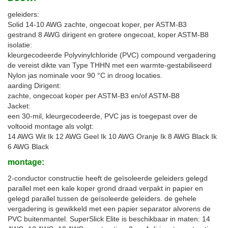
geleiders:
Solid 14-10 AWG zachte, ongecoat koper, per ASTM-B3
gestrand 8 AWG dirigent en grotere ongecoat, koper ASTM-B8
isolatie:
kleurgecodeerde Polyvinylchloride (PVC) compound vergadering
de vereist dikte van Type THHN met een warmte-gestabiliseerd
Nylon jas nominale voor 90 °C in droog locaties.
aarding Dirigent:
zachte, ongecoat koper per ASTM-B3 en/of ASTM-B8
Jacket:
een 30-mil, kleurgecodeerde, PVC jas is toegepast over de
voltooid montage als volgt:
14 AWG Wit Ik 12 AWG Geel Ik 10 AWG Oranje Ik 8 AWG Black Ik
6 AWG Black
montage:
2-conductor constructie heeft de geïsoleerde geleiders gelegd
parallel met een kale koper grond draad verpakt in papier en
gelegd parallel tussen de geïsoleerde geleiders. de gehele
vergadering is gewikkeld met een papier separator alvorens de
PVC buitenmantel. SuperSlick Elite is beschikbaar in maten: 14