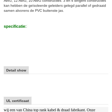
AWG, 12 AWG, 10 AWG constructies. 3 en 4 dirigent constructies
kan hebben de geïsoleerde geleiders gelegd parallel of gedraaid
samen alvorens de PVC buitenste jas.
specificatie:
Detail show
UL certificaat
wij een van China top rank kabel & draad fabrikant. Onze