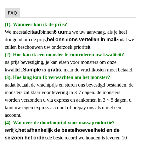
FAQ
(1). Wanneer kan ik de prijs?
We meestal
citaat
binnen
6 uur
na we uw aanvraag. als je heel
dringend om de prijs,
bel ons
of
ons vertellen in mail
zodat we
zullen beschouwen uw onderzoek prioriteit.
(2). Hoe kan ik een monster te controleren uw kwaliteit?
na prijs bevestiging, je kan eisen voor monsters om onze
kwaliteit.
Sample is gratis
, maar de vrachtkosten moet betaald.
(3). Hoe lang kan Ik verwachten om het monster?
nadat betaalt de vrachtprijs en sturen ons bevestigd bestanden, de
monsters zal klaar voor levering in 3-7 dagen. de monsters
worden verzonden u via express en aankomen in 3 ~ 5 dagen. u
kunt uw eigen express account of prepay ons als u niet een
account.
(4). Wat over de doorlooptijd voor massaproductie?
eerlijk,
het afhankelijk de bestelhoeveelheid en de
seizoen het order.
de beste record we houden is leveren 10