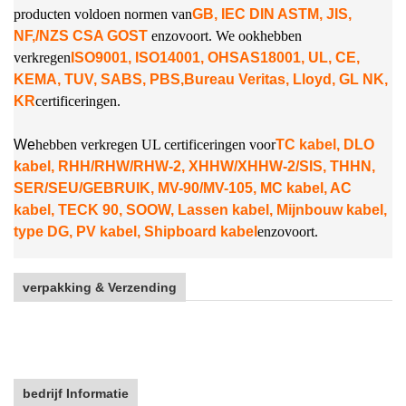
producten voldoen normen van
GB, IEC DIN ASTM, JIS,
NF,/NZS CSA GOST
enzovoort. We ook
hebben
verkregen
ISO9001, ISO14001, OHSAS18001, UL, CE,
KEMA, TUV, SABS, PBS,
Bureau Veritas, Lloyd, GL NK,
KR
certificeringen.
W
e
hebben verkregen UL certificeringen voor
TC kabel, DLO
kabel, RHH/RHW/RHW-2, XHHW/XHHW-2/SIS, THHN,
SER/SEU/GEBRUIK, MV-90/MV-105, MC kabel, AC
kabel, TECK 90, SOOW, Lassen kabel, Mijnbouw kabel,
type DG, PV kabel, Shipboard kabel
enzovoort.
verpakking & Verzending
bedrijf Informatie