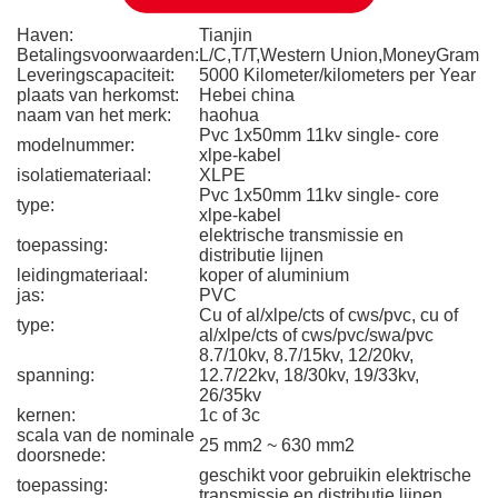
Haven:
Tianjin
Betalingsvoorwaarden:
L/C,T/T,Western Union,MoneyGram
Leveringscapaciteit:
5000 Kilometer/kilometers per Year
plaats van herkomst:
Hebei china
naam van het merk:
haohua
Pvc 1x50mm 11kv single- core
modelnummer:
xlpe-kabel
isolatiemateriaal:
XLPE
Pvc 1x50mm 11kv single- core
type:
xlpe-kabel
elektrische transmissie en
toepassing:
distributie lijnen
leidingmateriaal:
koper of aluminium
jas:
PVC
Cu of al/xlpe/cts of cws/pvc, cu of
type:
al/xlpe/cts of cws/pvc/swa/pvc
8.7/10kv, 8.7/15kv, 12/20kv,
spanning:
12.7/22kv, 18/30kv, 19/33kv,
26/35kv
kernen:
1c of 3c
scala van de nominale
25 mm2 ~ 630 mm2
doorsnede:
geschikt voor gebruikin elektrische
toepassing:
transmissie en distributie lijnen