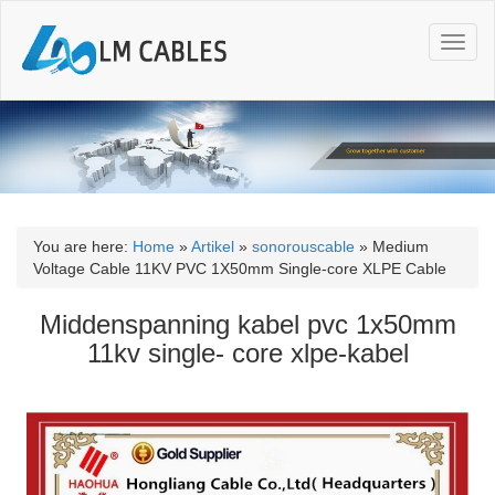
T
o
g
g
l
e
n
a
v
i
You are here:
Home
»
Artikel
»
sonorouscable
»
Medium
g
Voltage Cable 11KV PVC 1X50mm Single-core XLPE Cable
a
t
Middenspanning kabel pvc 1x50mm
i
11kv single- core xlpe-kabel
o
n