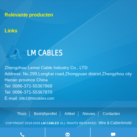
Relevante producten
Links
Zhengzhou Lemei Cable Industry Co., LTD
Address: No.299,Longhai road,Zhongyuan district,Zhengzhou city
Henan province China
Tel: 0086-371-55367868
Tel: 0086-371-55367870
E-mail:
info2@lmcables.com
Thuis
Bedrijfsprofiel
Artikel
Nieuws
Contacten
Wire & Cable
Arnold
COPYRIGHT 2016-2026
LM CABLES
ALL RIGHTS RESERVED.
Cable
Cable Manufacturer