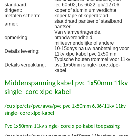
standaard:
Iec 60502, bs 6622, gb/t12706
dirigent:
koper of aluminium verdichte
metalen scherm:
koper tape of koperdraad
staaldraad pantser of staalband
armor:
pantser
Van vlamvertragende,
opmerking:
brandwerendheid,
milieuvriendelijke of andere
10-15days na uw aanbetaling voor
Details levering:
11kv xlpe kabel pvc 1x50mm
Typische houten trommel voor 11kv
Details verpakking:
pvc 1x50mm single- core xlpe-
kabel
Middenspanning kabel pvc 1x50mm 11kv
single- core xlpe-kabel
/cu xlpe/cts/pvc/awa/pvc pvc 1x50mm 6.36/11kv 11kv
single- core xlpe-kabel
Pvc 1x50mm 11kv single- core xlpe-kabel toepassing