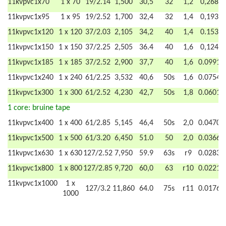
11kvpvc1x70
1 x 70
19/2.14
1,500
30,5
32
1,2
0,268
11kvpvc1x95
1 x 95
19/2.52
1,700
32,4
32
1,4
0,193
11kvpvc1x120
1 x 120
37/2.03
2,105
34,2
40
1,4
0.153
11kvpvc1x150
1 x 150
37/2.25
2,505
36.4
40
1,6
0,124
11kvpvc1x185
1 x 185
37/2.52
2,900
37,7
40
1,6
0.0991
11kvpvc1x240
1 x 240
61/2.25
3,532
40,6
50s
1,6
0.0754
11kvpvc1x300
1 x 300
61/2.52
4,230
42,7
50s
1,8
0.0601
1 core: bruine tape
11kvpvc1x400
1 x 400
61/2.85
5,145
46,4
50s
2,0
0.0470
11kvpvc1x500
1 x 500
61/3.20
6,450
51.0
50
2,0
0.0366
11kvpvc1x630
1 x 630
127/2.52
7,950
59.9
63s
r9
0.0283
11kvpvc1x800
1 x 800
127/2.85
9,720
60,0
63
r10
0.0221
11kvpvc1x1000
1 x
127/3.2
11,860
64.0
75s
r11
0.0176
1000