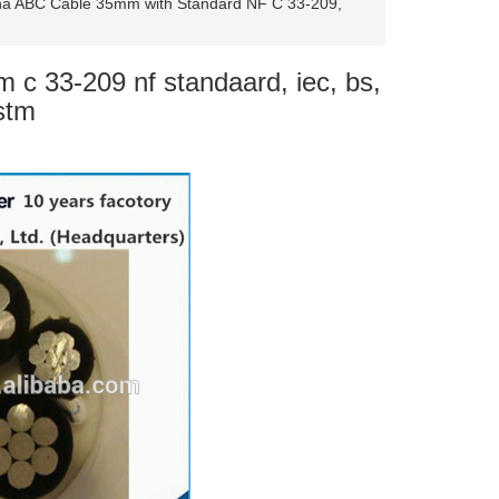
na ABC Cable 35mm with Standard NF C 33-209,
c 33-209 nf standaard, iec, bs,
stm