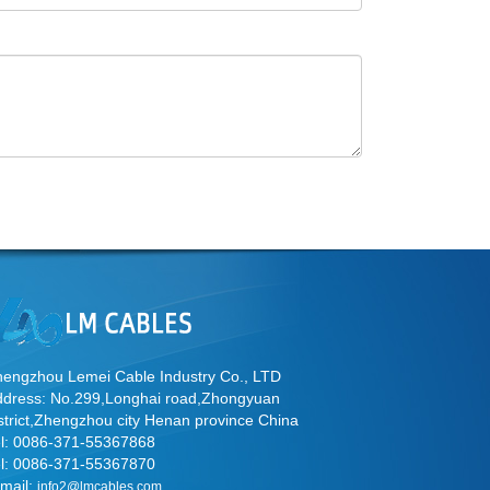
engzhou Lemei Cable Industry Co., LTD
ddress: No.299,Longhai road,Zhongyuan
strict,Zhengzhou city Henan province China
el: 0086-371-55367868
el: 0086-371-55367870
mail:
info2@lmcables.com