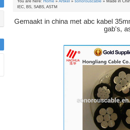
You are here:
Home
»
Artikel
»
sonorouscable
»
Made in Chi
IEC, BS, SABS, ASTM
Gemaakt in china met abc kabel 35mm 
gab's, a