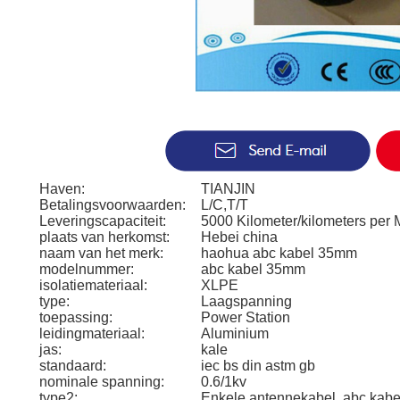
Haven:
TIANJIN
Betalingsvoorwaarden:
L/C,T/T
Leveringscapaciteit:
5000 Kilometer/kilometers per 
plaats van herkomst:
Hebei china
naam van het merk:
haohua abc kabel 35mm
modelnummer:
abc kabel 35mm
isolatiemateriaal:
XLPE
type:
Laagspanning
toepassing:
Power Station
leidingmateriaal:
Aluminium
jas:
kale
standaard:
iec bs din astm gb
nominale spanning:
0.6/1kv
type2:
Enkele antennekabel, abc kab