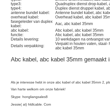
type3:
Quadruplex dienst drop-kabel,
type4:
Duplex dienst druppel kabel, 
antenne bundel kabel:
Antenne bundel kabel, abc ka
overhead kabel:
Overhead kabel, abc kabel 35
fasegeleider van duplex
Aac, abc kabel 35mm
kabel:
abc kabel:
Abc kabel, abc kabel 35mm
functie:
Abc kabel, abc kabel 35mm
Details levering:
10 werkdagen na ontvangst van
Verpakt in houten vaten, staal- 
Details verpakking:
abc kabel 35mm
Abc kabel, abc kabel 35mm gemaakt i
Als je interesse hebt in onze abc kabel of abc kabel 35mm 2, pl
Van harte welkom om onze fabriek!
Skype: hongliangsales8
Jessie( at) hldlcable. Com