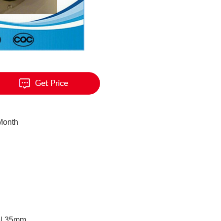
Month
el 35mm