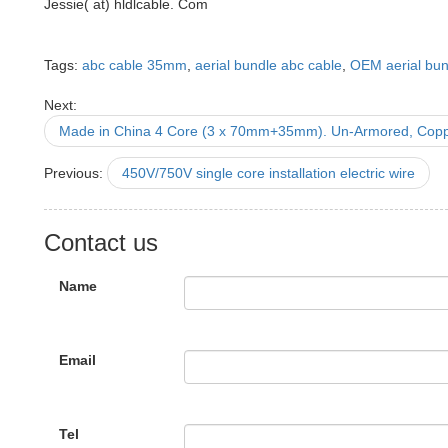
Jessie( at) hldlcable. Com
Tags:
abc cable 35mm
,
aerial bundle abc cable
,
OEM aerial bun
Next:
Made in China 4 Core (3 x 70mm+35mm). Un-Armored, Copp
Previous:
450V/750V single core installation electric wire
Contact us
Name
Email
Tel