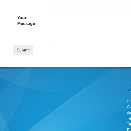
Your
Message
Zh
A
di
T
T
E-