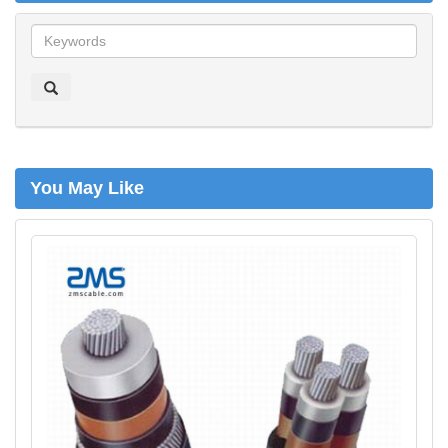
z
o
e
k
e
n
You May Like