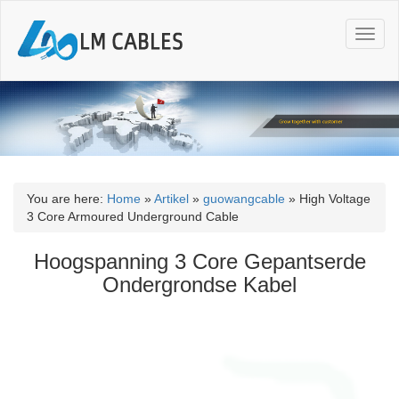
T
o
g
g
l
e
n
a
v
i
You are here:
Home
»
Artikel
»
guowangcable
»
High Voltage
g
3 Core Armoured Underground Cable
a
t
Hoogspanning 3 Core Gepantserde
i
Ondergrondse Kabel
o
n