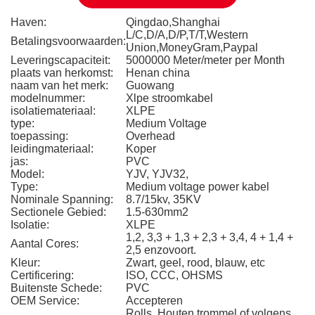
Haven:
Qingdao,Shanghai
L/C,D/A,D/P,T/T,Western
Betalingsvoorwaarden:
Union,MoneyGram,Paypal
Leveringscapaciteit:
5000000 Meter/meter per Month
plaats van herkomst:
Henan china
naam van het merk:
Guowang
modelnummer:
Xlpe stroomkabel
isolatiemateriaal:
XLPE
type:
Medium Voltage
toepassing:
Overhead
leidingmateriaal:
Koper
jas:
PVC
Model:
YJV, YJV32,
Type:
Medium voltage power kabel
Nominale Spanning:
8.7/15kv, 35KV
Sectionele Gebied:
1.5-630mm2
Isolatie:
XLPE
1,2, 3,3 + 1,3 + 2,3 + 3,4, 4 + 1,4 +
Aantal Cores:
2,5 enzovoort.
Kleur:
Zwart, geel, rood, blauw, etc
Certificering:
ISO, CCC, OHSMS
Buitenste Schede:
PVC
OEM Service:
Accepteren
Rolls, Houten trommel of volgens