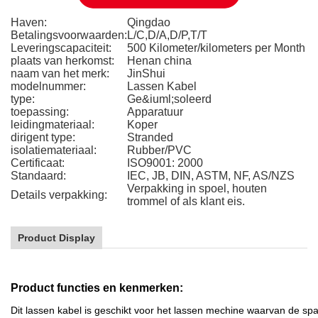
Haven:
Qingdao
Betalingsvoorwaarden:
L/C,D/A,D/P,T/T
Leveringscapaciteit:
500 Kilometer/kilometers per Month
plaats van herkomst:
Henan china
naam van het merk:
JinShui
modelnummer:
Lassen Kabel
type:
Ge&iuml;soleerd
toepassing:
Apparatuur
leidingmateriaal:
Koper
dirigent type:
Stranded
isolatiemateriaal:
Rubber/PVC
Certificaat:
ISO9001: 2000
Standaard:
IEC, JB, DIN, ASTM, NF, AS/NZS
Verpakking in spoel, houten
Details verpakking:
trommel of als klant eis.
Product Display
Product functies en kenmerken:
Dit lassen kabel is geschikt voor het lassen mechine waarvan de sp