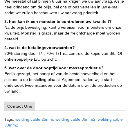
We meestal citaat binnen 6 uur na krijgen we uw aanvraag. Als je
heel dringend om de prijs, bel ons of ons vertellen in uw e-mail
zodat we zullen beschouwen uw aanvraag prioriteit.
3. hoe kan ik een monster te controleren uw kwaliteit?
Na de prijs bevestiging, kunt u vereisen voor monsters om onze
kwaliteit. Monster is gratis, maar de freightcharge moet worden
betaald.
4. wat is de betalingsvoorwaarden?
30% storting door T/T, 70% T/T na controle de kopie van B/L. Of
onherroepelijke L/C op zicht.
5. wat over de doorlooptijd voor massaproductie?
Eerlijk gezegd, het hangt af van de bestelhoeveelheid en het
seizoen u de bestelling plaatst. Algemeen, raden wij u start
onderzoek twee maanden voor de datum u wilt de producten op
uw land.
Contact Ons
Tags:
welding cable 25mm
,
welding cable 35mm2
,
welding cable
50mm2