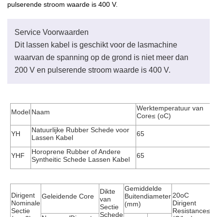
pulserende stroom waarde is 400 V.
Service Voorwaarden
Dit lassen kabel is geschikt voor de lasmachine
waarvan de spanning op de grond is niet meer dan
200 V en pulserende stroom waarde is 400 V.
Werktemperatuur van
Model
Naam
Core≤ (oC)
Natuurlijke Rubber Schede voor
YH
65
Lassen Kabel
Horoprene Rubber of Andere
YHF
65
Syntheitic Schede Lassen Kabel
Gemiddelde
Dikte
R
Dirigent
20oC
Geleidende Core
Buitendiameter
van
G
Nominale
Dirigent
(mm)
Jinshui Draad & Kabel
Sectie
Sectie
Resistance≤
Schede