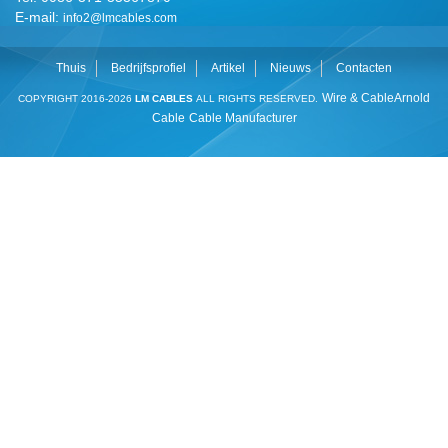
E-mail:
info2@lmcables.com
Thuis
Bedrijfsprofiel
Artikel
Nieuws
Contacten
Wire & Cable
Arnold
COPYRIGHT 2016-2026
LM CABLES
ALL RIGHTS RESERVED.
Cable
Cable Manufacturer