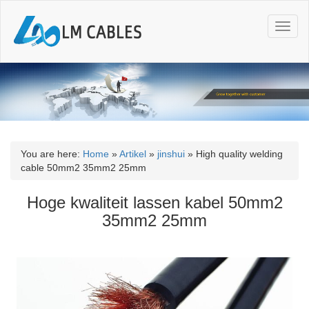
T
o
g
g
l
e
n
a
v
i
You are here:
Home
»
Artikel
»
jinshui
»
High quality welding
g
cable 50mm2 35mm2 25mm
a
t
Hoge kwaliteit lassen kabel 50mm2
i
35mm2 25mm
o
n