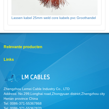
Lassen kabel 25mm weld core kabels pvc Groothandel
Relevante producten
Links
Zhengzhou Lemei Cable Industry Co., LTD
Address: No.299,Longhai road,Zhongyuan district,Zhengzhou city
Henan province China
Tel: 0086-371-55367868
Tel: 0086-371-55367870