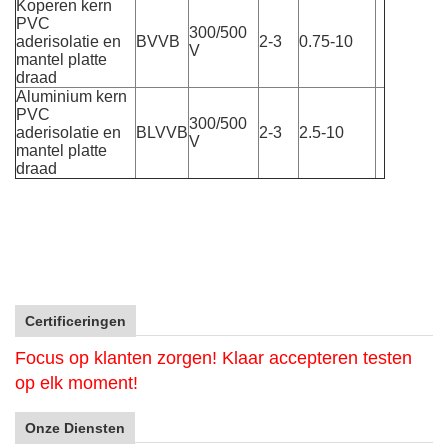
Koperen kern
PVC
300/500
aderisolatie en
BVVB
2-3
0.75-10
V
mantel platte
draad
Aluminium kern
PVC
300/500
aderisolatie en
BLVVB
2-3
2.5-10
V
mantel platte
draad
Certificeringen
Focus op klanten zorgen! Klaar accepteren testen
op elk moment!
Onze Diensten