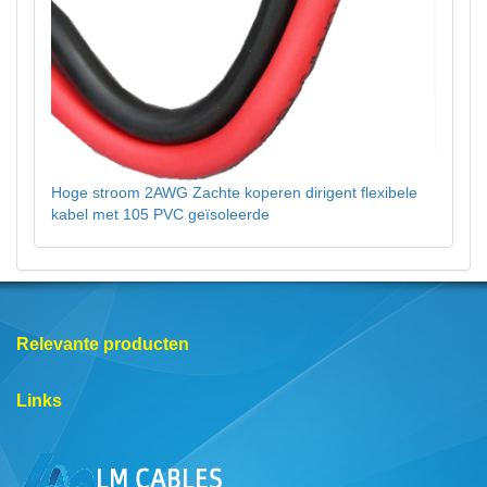
Hoge stroom 2AWG Zachte koperen dirigent flexibele
kabel met 105 PVC geïsoleerde
Relevante producten
Links