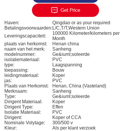
Haven:
Qingdao or as your required
Betalingsvoorwaarden:
L/C,T/T,Western Union
100000 Kilometer/kilometers per
Leveringscapaciteit:
Month
plaats van herkomst:
Henan china
naam van het merk:
Sanheng
modelnummer:
Ge&iuml;soleerde
isolatiemateriaal:
PVC
type:
Laagspanning
toepassing:
Bouw
leidingmateriaal:
Koper
jas:
PVC
Plaats van Herkomst:
Henan, China (Vasteland)
Merknaam:
Sanheng
Type:
Ge&iuml;soleerde
Dirigent Materiaal:
Koper
Dirigent Type:
Effen
Isolatie Materiaal:
PVC
Dirigent:
Koper of CCA
Nominale Volytage:
300/500 v
Kleur:
Als per klant verzoek