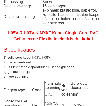
Toepassing:
Bouw
Details levering:
15 werkdagen
1- binnen: plastic folie, papierrol,
kunststof haspel of metalen haspel
Details verpakking:
of aan jou. buiten: doos of aan jou.
2- triplex reel
H05V-R H07V-K NYAF Kabel Single Core PVC
Geïsoleerde Flexibele elektrische kabel
Specificaties
1) solid core kabel H03V, H05V
2) pvc koperdraad
3) in Elektrische Apparatuur en Benodigdheden
4) goedkope prijs
5) lage spanning
Nominale
Bereik van
No.
spanning
doorsnede
Dirigent type
Code
van
2
U
/U
cores
Mm
0
Koper cor PVC
450/750
geïsoleerde
BV
1
1.5-120