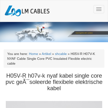
T
o
g
g
l
e
n
a
v
i
You are here:
Home
»
Artikel
»
shcable
»
H05V-R H07V-K
g
NYAF Cable Single Core PVC Insulated Flexible electric
a
cable
t
i
H05V-R h07v-k nyaf kabel single core
o
pvc geÃ¯soleerde flexibele elektrische
n
kabel