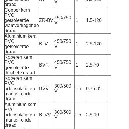
V
draad
Cooper kern
PVC
450/750
geïsoleerde
ZR-BV
1
1.5-120
V
vlamvertragende
draad
Aluminium kern
PVC
450/750
BLV
1
2.5-120
geïsoleerde
V
draad
Koperen kern
PVC
450/750
BVR
1
2.5-70
geïsoleerde
V
flexibele draad
Koperen kern
PVC
300/500
aderisolatie en
BVV
1-5
0.75-35
V
mantel ronde
draad
Aluminium kern
PVC
300/500
aderisolatie en
BLVV
1-5
2.5-10
V
mantel ronde
draad