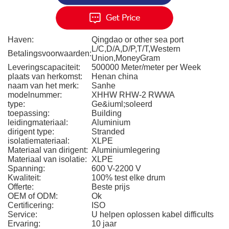
Haven:
Qingdao or other sea port
L/C,D/A,D/P,T/T,Western
Betalingsvoorwaarden:
Union,MoneyGram
Leveringscapaciteit:
500000 Meter/meter per Week
plaats van herkomst:
Henan china
naam van het merk:
Sanhe
modelnummer:
XHHW RHW-2 RWWA
type:
Ge&iuml;soleerd
toepassing:
Building
leidingmateriaal:
Aluminium
dirigent type:
Stranded
isolatiemateriaal:
XLPE
Materiaal van dirigent:
Aluminiumlegering
Materiaal van isolatie:
XLPE
Spanning:
600 V-2200 V
Kwaliteit:
100% test elke drum
Offerte:
Beste prijs
OEM of ODM:
Ok
Certificering:
ISO
Service:
U helpen oplossen kabel difficults
Ervaring:
10 jaar