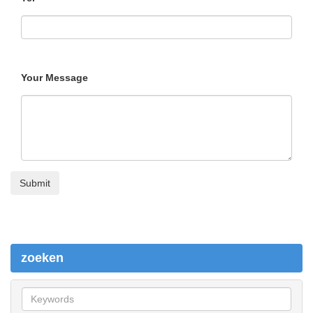
Your Message
zoeken
z
o