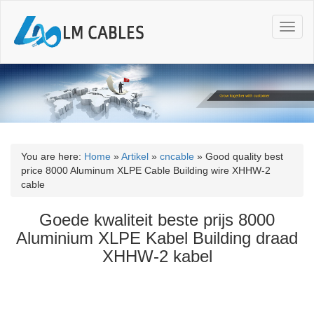
T
o
g
g
l
e
n
a
v
i
You are here:
Home
»
Artikel
»
cncable
»
Good quality best
g
price 8000 Aluminum XLPE Cable Building wire XHHW-2
a
cable
t
i
Goede kwaliteit beste prijs 8000
o
Aluminium XLPE Kabel Building draad
n
XHHW-2 kabel