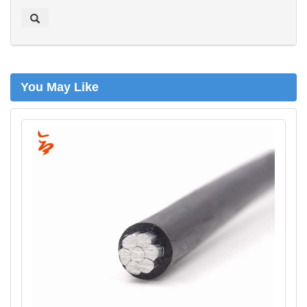
e
k
e
n
You May Like