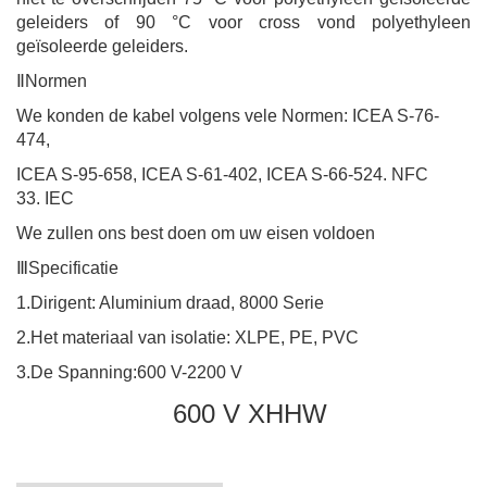
geleiders of 90 °C voor cross vond polyethyleen
geïsoleerde geleiders.
Ⅱ
Normen
We konden de kabel volgens vele
Normen: ICEA S-76-
474
,
ICEA S-95-658, ICEA S-61-402, ICEA S-66-524
. NFC
33. IEC
We zullen ons best doen om uw eisen voldoen
Ⅲ
Specificatie
1.
Dirigent: Aluminium draad, 8000 Serie
2.
Het materiaal van isolatie: XLPE, PE, PVC
3.
De Spanning
:
600 V-2200 V
600 V XHHW