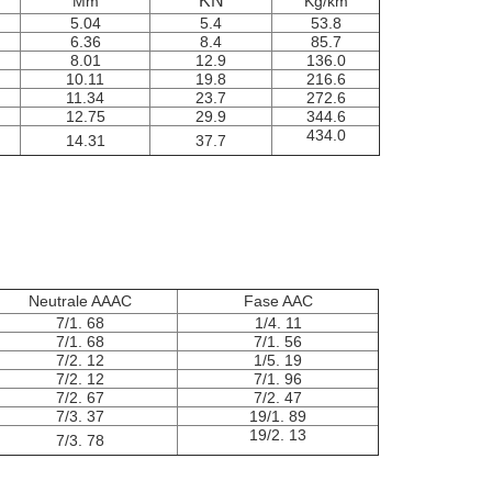
KN
Mm
Kg/km
5.04
5.4
53.8
6.36
8.4
85.7
8.01
12.9
136.0
10.11
19.8
216.6
11.34
23.7
272.6
12.75
29.9
344.6
434.0
14.31
37.7
Neutrale AAAC
Fase AAC
7/1. 68
1/4. 11
7/1. 68
7/1. 56
7/2. 12
1/5. 19
7/2. 12
7/1. 96
7/2. 67
7/2. 47
7/3. 37
19/1. 89
19/2. 13
7/3. 78