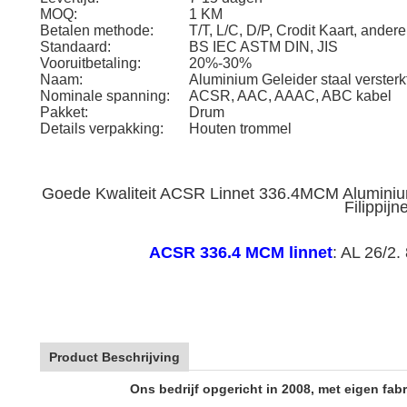
MOQ:
1 KM
Betalen methode:
T/T, L/C, D/P, Crodit Kaart, andere
Standaard:
BS IEC ASTM DIN, JIS
Vooruitbetaling:
20%-30%
Naam:
Aluminium Geleider staal versterk
Nominale spanning:
ACSR, AAC, AAAC, ABC kabel
Pakket:
Drum
Details verpakking:
Houten trommel
Goede Kwaliteit ACSR Linnet 336.4MCM Aluminium
Filippijn
ACSR 336.4 MCM linnet
: AL 26/2.
Product Beschrijving
Ons bedrijf opgericht in 2008, met eigen fab