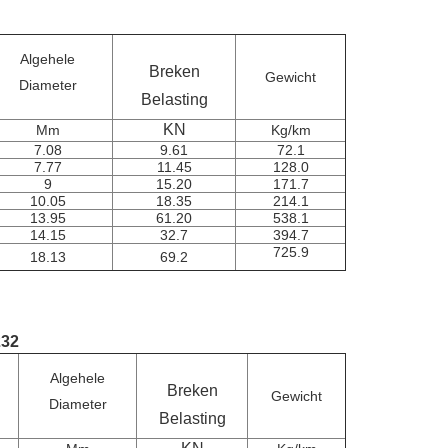
Algehele
Breken
Gewicht
Diameter
Belasting
KN
Mm
Kg/km
7.08
9.61
72.1
7.77
11.45
128.0
9
15.20
171.7
10.05
18.35
214.1
13.95
61.20
538.1
14.15
32.7
394.7
725.9
18.13
69.2
232
Algehele
Breken
Gewicht
Diameter
Belasting