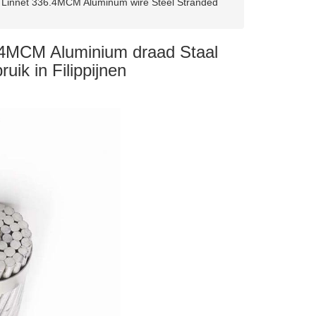
 Linnet 336.4MCM Aluminum wire Steel Stranded
.4MCM Aluminium draad Staal
uik in Filippijnen