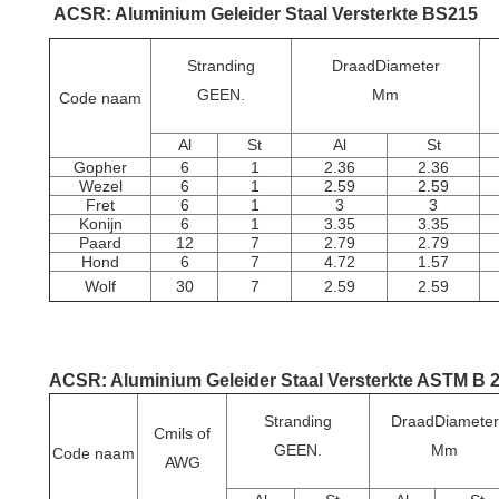
ACSR: Aluminium Geleider Staal Versterkte BS215
Stranding
Draad
Diameter
GEEN.
Mm
Code naam
Al
St
Al
St
Gopher
6
1
2.36
2.36
Wezel
6
1
2.59
2.59
Fret
6
1
3
3
Konijn
6
1
3.35
3.35
Paard
12
7
2.79
2.79
Hond
6
7
4.72
1.57
Wolf
30
7
2.59
2.59
ACSR: Aluminium Geleider Staal Versterkte ASTM B 
Stranding
Draad
Diameter
Cmils of
GEEN.
Mm
Code naam
AWG