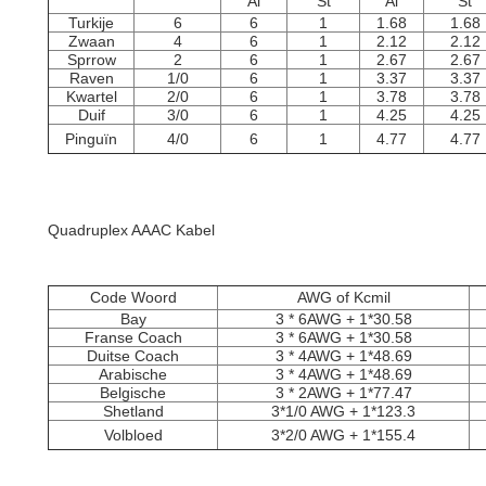
Al
St
Al
St
Turkije
6
6
1
1.68
1.68
Zwaan
4
6
1
2.12
2.12
Sprrow
2
6
1
2.67
2.67
Raven
1/0
6
1
3.37
3.37
Kwartel
2/0
6
1
3.78
3.78
Duif
3/0
6
1
4.25
4.25
Pinguïn
4/0
6
1
4.77
4.77
Quadruplex AAAC Kabel
Code Woord
AWG of Kcmil
Bay
3 * 6AWG + 1*30.58
Franse Coach
3 * 6AWG + 1*30.58
Duitse Coach
3 * 4AWG + 1*48.69
Arabische
3 * 4AWG + 1*48.69
Belgische
3 * 2AWG + 1*77.47
Shetland
3*1/0 AWG + 1*123.3
Volbloed
3*2/0 AWG + 1*155.4