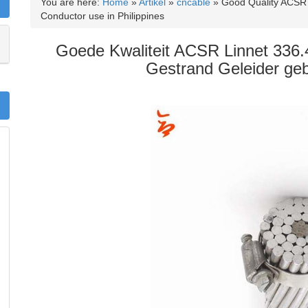
You are here:
Home
»
Artikel
»
cncable
»
Good Quality ACSR
Conductor use in Philippines
Goede Kwaliteit ACSR Linnet 336
Gestrand Geleider gebr