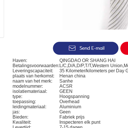
Haven:
QINGDAO OR SHANG HAI
Betalingsvoorwaarden:
L/C,D/A,D/P,T/T,Western Union,
Leveringscapaciteit:
35 Kilometer/kilometers per Day 
plaats van herkomst:
Henan china
naam van het merk:
Sanhe
modelnummer:
ACSR
isolatiemateriaal:
GEEN
type:
Hoogspanning
toepassing:
Overhead
leidingmateriaal:
Aluminium
jas:
Geen
Bieden:
Fabriek prijs
Kwaliteit:
Inspecteren elk punt
Levertijd:
7-15 dagen