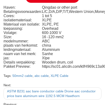
Haven:
Qingdao or other port
Betalingsvoorwaarden:
L/C,D/A,D/P,T/T,Western Union,Mon
Cores:
1 tot 5
isolatiemateriaal:
XLPE
Materiaal van isolatie:
XLPE, PE
toepassing:
Overhead
Volatge:
600-1000 V
Size:
16 -120 mm2
modelnummer:
ABC
plaats van herkomst:
china
leidingmateriaal:
Aluminium
naam van het merk:
Sanhe
jas:
Xlpe
Details verpakking:
Wooden drum, coil
Pakket Preview:
https://sc01.alicdn.com/kf/H969c13
Tags:
50mm2 cable
,
abc cable
,
XLPE Cable
Next:
ASTM B231 aac bare conductor cable Drone aac conductor
price bare aluminum wire 1192.5 MCM Hawthorn
Previous: