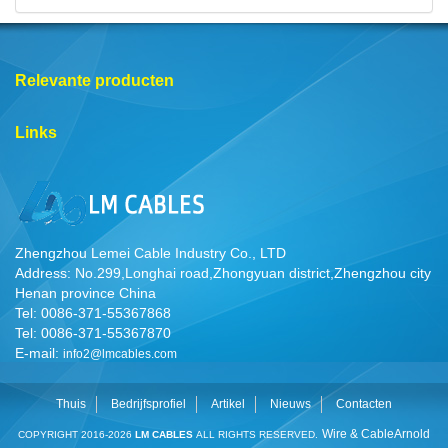
Relevante producten
Links
Zhengzhou Lemei Cable Industry Co., LTD
Address: No.299,Longhai road,Zhongyuan district,Zhengzhou city
Henan province China
Tel: 0086-371-55367868
Tel: 0086-371-55367870
E-mail:
info2@lmcables.com
Thuis
Bedrijfsprofiel
Artikel
Nieuws
Contacten
Wire & Cable
Arnold
COPYRIGHT 2016-2026
LM CABLES
ALL RIGHTS RESERVED.