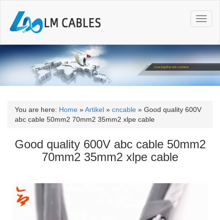
T
o
g
g
l
e
n
a
v
i
You are here:
Home
»
Artikel
»
cncable
»
Good quality 600V
g
abc cable 50mm2 70mm2 35mm2 xlpe cable
a
t
Good quality 600V abc cable 50mm2
i
70mm2 35mm2 xlpe cable
o
n