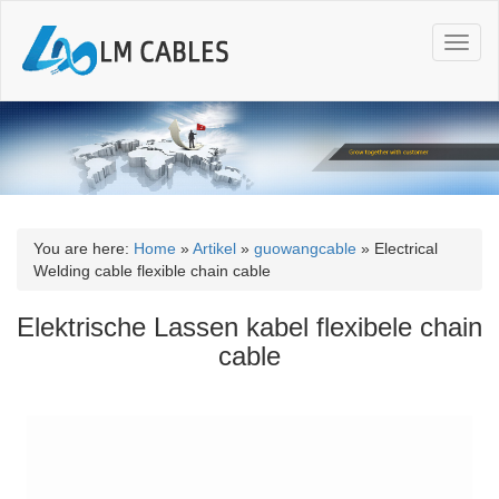
T
o
g
g
l
e
n
a
v
i
You are here:
Home
»
Artikel
»
guowangcable
»
Electrical
g
Welding cable flexible chain cable
a
t
Elektrische Lassen kabel flexibele chain
i
cable
o
n