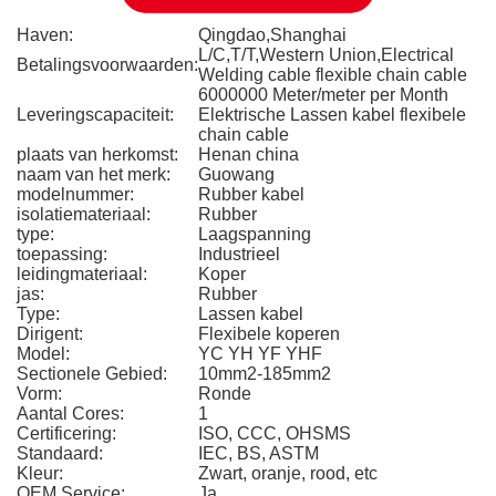
Haven:
Qingdao,Shanghai
L/C,T/T,Western Union,Electrical
Betalingsvoorwaarden:
Welding cable flexible chain cable
6000000 Meter/meter per Month
Leveringscapaciteit:
Elektrische Lassen kabel flexibele
chain cable
plaats van herkomst:
Henan china
naam van het merk:
Guowang
modelnummer:
Rubber kabel
isolatiemateriaal:
Rubber
type:
Laagspanning
toepassing:
Industrieel
leidingmateriaal:
Koper
jas:
Rubber
Type:
Lassen kabel
Dirigent:
Flexibele koperen
Model:
YC YH YF YHF
Sectionele Gebied:
10mm2-185mm2
Vorm:
Ronde
Aantal Cores:
1
Certificering:
ISO, CCC, OHSMS
Standaard:
IEC, BS, ASTM
Kleur:
Zwart, oranje, rood, etc
OEM Service:
Ja