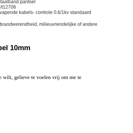
staalband pantser
b/t12706
apende kabels- controle 0.6/1kv standaard
brandwerendheid, milieuvriendelijke of andere
abel 10mm
 wilt, gelieve te voelen vrij om me te