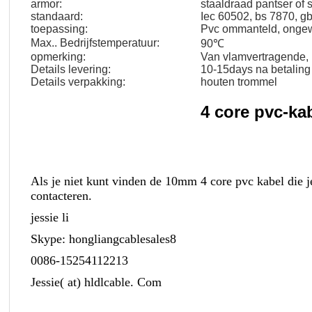
armor:
staaldraad pantser of 
standaard:
Iec 60502, bs 7870, g
toepassing:
Pvc ommanteld, ongew
Max.. Bedrijfstemperatuur:
90℃
opmerking:
Van vlamvertragende, 
Details levering:
10-15days na betaling
Details verpakking:
houten trommel
4 core pvc-k
Als je niet kunt vinden de 10mm 4 core pvc kabel die je
contacteren.
jessie li
Skype: hongliangcablesales8
0086-15254112213
Jessie( at) hldlcable. Com