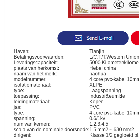
Haven:
Tianjin
Betalingsvoorwaarden:
L/C,T/T,Western Uni
Leveringscapaciteit:
5000 Kilometer/kilome
plaats van herkomst:
Hebei china
naam van het merk:
haohua
modelnummer:
4 core pvc-kabel 10m
isolatiemateriaal:
XLPE
type:
Laagspanning
toepassing:
Industri&euml;le
leidingmateriaal:
Koper
jas:
PVC
type:
4 core pvc-kabel 10m
spanning:
0.6/1kv
num van kernen:
1,2,3,4,5
scala van de nominale doorsnede:
1.5 mm2 ~ 630 mm2
dirigent:
Klasse 1/2 gegloeid bl