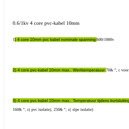
0.6/1kv 4 core pvc-kabel 10mm
) 4 core 10mm pvc kabel nominale spanning:
1
600/1000v
2) 4 core pvc-kabel 10mm max.. Werktemperatuur:
70& °; c voor 
3) 4 core pvc-kabel 10mm max.. Temperatuur tijdens kortsluitin
160& °; c( pvc isolatie), 250& °; c( xlpe isolatie)