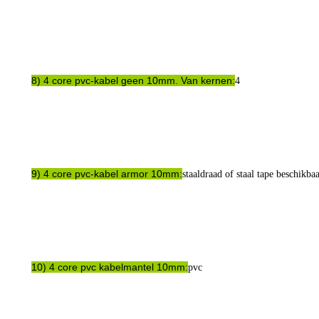
8) 4 core pvc-kabel geen 10mm. Van kernen:
4
9) 4 core pvc-kabel armor 10mm:
staaldraad of staal tape beschikba
10) 4 core pvc kabelmantel 10mm:
pvc