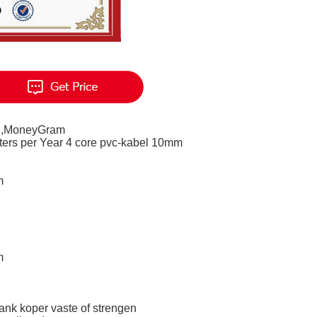
on,MoneyGram
ters per Year 4 core pvc-kabel 10mm
m
m
ank koper vaste of strengen