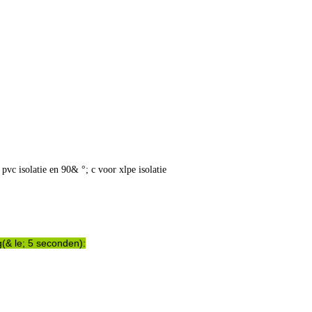
pvc isolatie en 90& °; c voor xlpe isolatie
g(& le; 5 seconden):