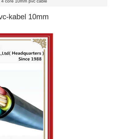
4 core 10mm pvc cable
pvc-kabel 10mm