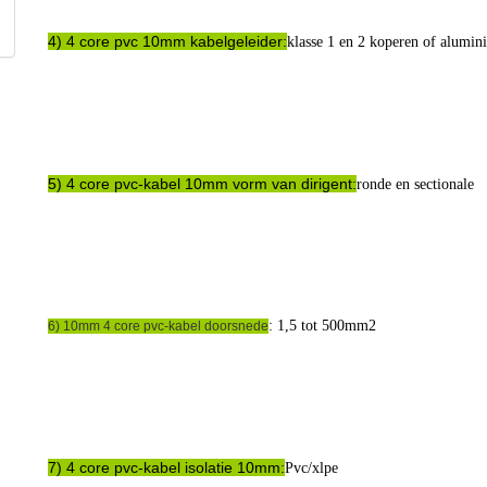
4) 4 core pvc 10mm kabelgeleider:
klasse 1 en 2 koperen of alumi
5) 4 core pvc-kabel 10mm vorm van dirigent:
ronde en sectionale
: 1,5 tot 500mm2
6) 10mm 4 core pvc-kabel doorsnede
7) 4 core pvc-kabel isolatie 10mm:
Pvc/xlpe