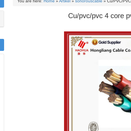
You are here:
Home
»
Artikel
»
sonorouscable
»
Cu/PVC/PVC 
Cu/pvc/pvc 4 core 