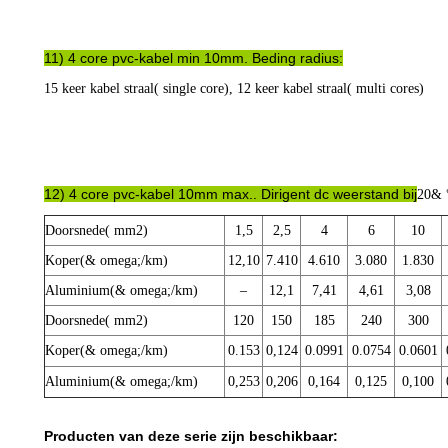
11) 4 core pvc-kabel min 10mm. Beding radius:
15 keer kabel straal( single core), 12 keer kabel straal( multi cores)
12) 4 core pvc-kabel 10mm max.. Dirigent dc weerstand bij
20& °
Doorsnede( mm2)
1,5
2,5
4
6
10
Koper(& omega;/km)
12,10
7.410
4.610
3.080
1.830
Aluminium(& omega;/km)
–
12,1
7,41
4,61
3,08
Doorsnede( mm2)
120
150
185
240
300
Koper(& omega;/km)
0.153
0,124
0.0991
0.0754
0.0601
Aluminium(& omega;/km)
0,253
0,206
0,164
0,125
0,100
Producten van deze serie zijn beschikbaar: