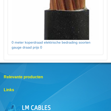
0 meter koperdraad elektrische bedrading soorten
gauge draad prijs 0
Relevante producten
Links