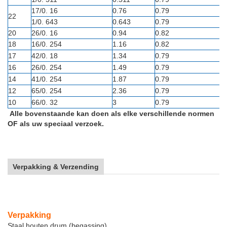
17/0. 16
0.76
0.79
22
1/0. 643
0.643
0.79
20
26/0. 16
0.94
0.82
18
16/0. 254
1.16
0.82
17
42/0. 18
1.34
0.79
16
26/0. 254
1.49
0.79
14
41/0. 254
1.87
0.79
12
65/0. 254
2.36
0.79
10
66/0. 32
3
0.79
Alle bovenstaande kan doen als elke verschillende normen
OF als uw speciaal verzoek.
Verpakking & Verzending
Verpakking
Staal houten drum (begassing)