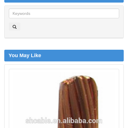
z
o
e
k
e
n
You May Like