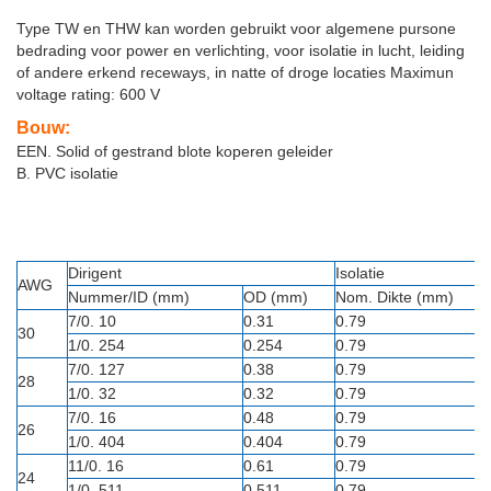
Type TW en THW kan worden gebruikt voor algemene pursone
bedrading voor power en verlichting, voor isolatie in lucht, leiding
of andere erkend receways, in natte of droge locaties Maximun
voltage rating: 600 V
Bouw:
EEN. Solid of gestrand blote koperen geleider
B. PVC isolatie
Dirigent
Isolatie
AWG
Nummer/ID (mm)
OD (mm)
Nom. Dikte (mm)
7/0. 10
0.31
0.79
30
1/0. 254
0.254
0.79
7/0. 127
0.38
0.79
28
1/0. 32
0.32
0.79
7/0. 16
0.48
0.79
26
1/0. 404
0.404
0.79
11/0. 16
0.61
0.79
24
1/0. 511
0.511
0.79