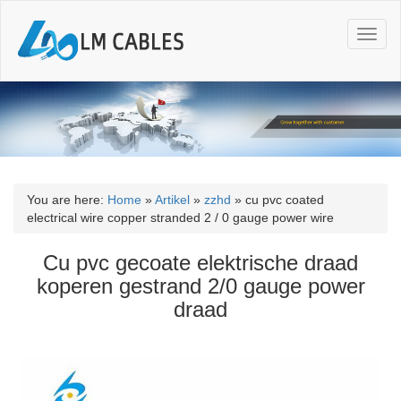
T
o
g
g
l
e
n
a
v
i
You are here:
Home
»
Artikel
»
zzhd
»
cu pvc coated
g
electrical wire copper stranded 2 / 0 gauge power wire
a
t
Cu pvc gecoate elektrische draad
i
koperen gestrand 2/0 gauge power
o
draad
n