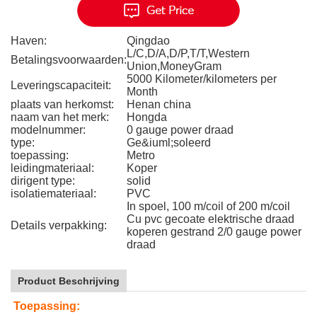
Haven:
Qingdao
L/C,D/A,D/P,T/T,Western
Betalingsvoorwaarden:
Union,MoneyGram
5000 Kilometer/kilometers per
Leveringscapaciteit:
Month
plaats van herkomst:
Henan china
naam van het merk:
Hongda
modelnummer:
0 gauge power draad
type:
Ge&iuml;soleerd
toepassing:
Metro
leidingmateriaal:
Koper
dirigent type:
solid
isolatiemateriaal:
PVC
In spoel, 100 m/coil of 200 m/coil
Cu pvc gecoate elektrische draad
Details verpakking:
koperen gestrand 2/0 gauge power
draad
Product Beschrijving
Toepassing: