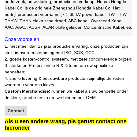
onderzoek, ontwikkeling, productie en verkoop. Henan Hongda
Kabel Co, is de originele Zhengzhou Hongda Kabel Co, Het
bedrijf produceert voornamelijk 1-35 kV power kabel, TW, THW,
THHW, THHN elektrische draad, ABC kabel, Overhead Kabel,
AAC, AAAC, ACSR, ACAR blote geleider, Concentrische Kabel, etc
Onze voordelen
1. met meer dan 17 jaar productie ervaring, onze producten zijn
strikt in overeenstemming met ISO, SGS, CCC;
2. goede kosten-control systeem, met zeer concurrerende prijzen;
3. sterke en Professionele R & D team om uw specifieke
behoeften;
4. snelle levering & betrouwbare producten zijn altijd de reden
waarom u voor ons kiezen.
Custom Merchandise:
Kunnen we kabel als uw behoefte onder
de kleur, grootte en zo op. we bieden ook OEM
Contact
Als u een andere vraag, pls gerust contact ons
hieronder