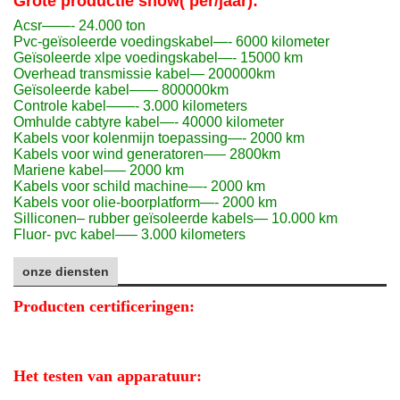
Grote productie show( per/jaar):
Acsr——- 24.000 ton
Pvc-geïsoleerde voedingskabel—- 6000 kilometer
Geïsoleerde xlpe voedingskabel—- 15000 km
Overhead transmissie kabel— 200000km
Geïsoleerde kabel—— 800000km
Controle kabel——- 3.000 kilometers
Omhulde cabtyre kabel—- 40000 kilometer
Kabels voor kolenmijn toepassing—- 2000 km
Kabels voor wind generatoren—– 2800km
Mariene kabel—– 2000 km
Kabels voor schild machine—- 2000 km
Kabels voor olie-boorplatform—- 2000 km
Silliconen– rubber geïsoleerde kabels— 10.000 km
Fluor- pvc kabel—– 3.000 kilometers
onze diensten
Producten certificeringen:
Het testen van apparatuur: