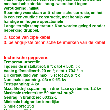
mechanische sterkte, hoog- weerstand tegen
veroudering, milieu
Spanning weerstaan anti- chemische corrosie, en het
is een eenvoudige constructie, met behulp van
handige en hogere operationele
Lange termijn temperatuur. Kan worden gelegd zonder
beperking druppel.
2. scope van xlpe-kabel
3. belangrijkste technische kenmerken van de kabel
technische gegevens
Temperatuurbereik:
Tijdens de installatie:-5& °; c tot + 50& °; c
Vaste geïnstalleerd:-20 en °; c tot + 70& °; c
Bij kortsluiting van max.. 5 s: tot 250& °; c
Nominale spanning: ú/ú = 0,6/1 kv
Testspanning: 4 kv
Max.. Bedrijfsspanning in drie- fase systemen: 1,2 kv
Maximale treksterkte: 50 n/mm& sup2;
Gedrag in brand: iec 60332-1
Minimale buigradius innerlijke:
Single core: 15d