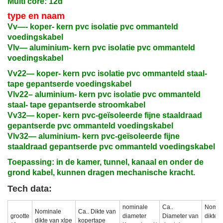
Multi core: 12d
type en naam
Vv—- koper- kern pvc isolatie pvc ommanteld
voedingskabel
Vlv— aluminium- kern pvc isolatie pvc ommanteld
voedingskabel
Vv22— koper- kern pvc isolatie pvc ommanteld staal-
tape gepantserde voedingskabel
Vlv22– aluminium- kern pvc isolatie pvc ommanteld
staal- tape gepantserde stroomkabel
Vv32— koper- kern pvc-geïsoleerde fijne staaldraad
gepantserde pvc ommanteld voedingskabel
Vlv32— aluminium- kern pvc-geïsoleerde fijne
staaldraad gepantserde pvc ommanteld voedingskabel
Toepassing: in de kamer, tunnel, kanaal en onder de
grond kabel, kunnen dragen mechanische kracht.
Tech data:
nominale
Ca..
Nomin
Nominale
Ca.. Dikte van
grootte
diameter
Diameter van
dikte 
dikte van xlpe
kopertape