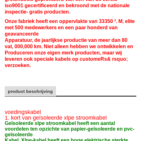
iso9001 gecertificeerd en bekroond met de nationale
inspectie- gratis producten.
Onze fabriek heeft een oppervlakte van 33350 ². M, elite
met 500 medewerkers en een paar honderd van
geavanceerde
Apparatuur, de jaarlijkse productie van meer dan 80
vat, 000,000 km. Niet alleen hebben we ontwikkelen en
Produceren onze eigen merk producten, maar wij
leveren ook speciale kabels op custome
Rs& rsquo;
verzoeken.
product beschrijving
Pvc-geïsoleerde gepantserde stroomkabel
voedingskabel
1. kort van geïsoleerde xlpe stroomkabel
Geïsoleerde xlpe stroomkabel heeft een aantal
voordelen ten opzichte van papier-geïsoleerde en pvc-
geïsoleerde
Kabel. Xlpe-kabel heeft een hoge elektrische sterkte,