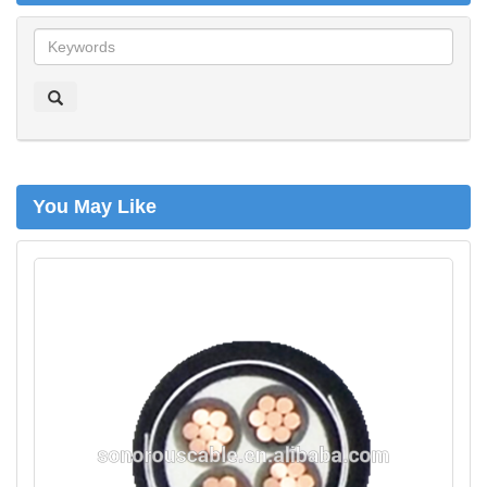
z
o
e
k
e
n
You May Like