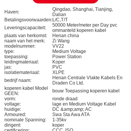
Qingdao, Shanghai, Tianjing,
Haven:
Dalian
Betalingsvoorwaarden:
L/C,T/T
50000 Meter/meter per Day pvc
Leveringscapaciteit:
ommanteld koperen kabel
plaats van herkomst:
Henan china
naam van het merk:
Zi Wang
modelnummer:
VV22
type:
Medium Voltage
toepassing:
Power Station
leidingmateriaal:
Koper
jas:
PVC
isolatiemateriaal:
XLPE
Henan Centrale Vlakte Kabels En
bedrijf naam:
Draden Co Ltd.
koperen kabel Model
bouw Toepassing koperen kabel
GEEN:
vorm:
ronde draad
voltage:
lage en Medium Voltage Kabel
huidige:
DC &amp;amp; AC
Armoured:
Swa Sta Awa ATA
nominale Spanning:
1-35kv
dirigent:
koper
certificering:
CCC, ISO