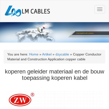
T
o
g
g
l
e
n
a
v
i
You are here:
Home
»
Artikel
»
dzycable
»
Copper Conductor
g
Material and Construction Application copper cable
a
t
koperen geleider materiaal en de bouw
i
toepassing koperen kabel
o
n