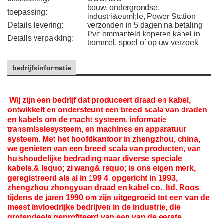
bouw, ondergrondse,
toepassing:
industri&euml;le, Power Station
Details levering:
verzonden in 5 dagen na betaling
Pvc ommanteld koperen kabel in
Details verpakking:
trommel, spoel of op uw verzoek
bedrijfsinformatie
pvc ommanteld koperen kabel
Wij zijn een bedrijf dat produceert draad en kabel,
ontwikkelt en ondersteunt een breed scala van draden
en kabels om de macht systeem, informatie
transmissiesysteem, en machines en apparatuur
systeem. Met het hoofdkantoor in zhengzhou, china,
we genieten van een breed scala van producten, van
huishoudelijke bedrading naar diverse speciale
kabels.& lsquo; zi wang& rsquo; is ons eigen merk,
geregistreerd als al in 199 4. opgericht in 1993,
zhengzhou zhongyuan draad en kabel co., ltd. Roos
tijdens de jaren 1990 om zijn uitgegroeid tot een van de
meest invloedrijke bedrijven in de industrie, die
grotendeels geprofiteerd van een van de eerste