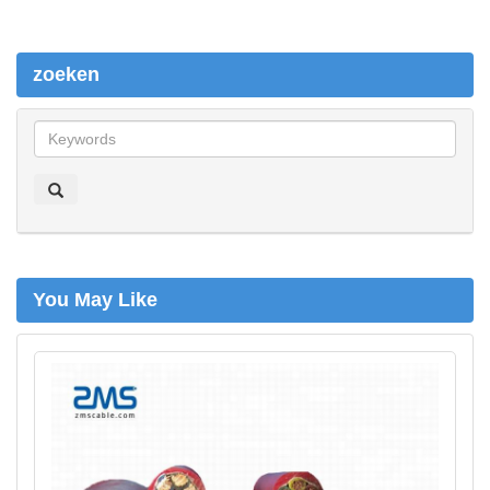
zoeken
z
o
e
k
e
n
You May Like