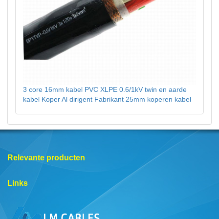
3 core 16mm kabel PVC XLPE 0.6/1kV twin en aarde
kabel Koper Al dirigent Fabrikant 25mm koperen kabel
Relevante producten
Links