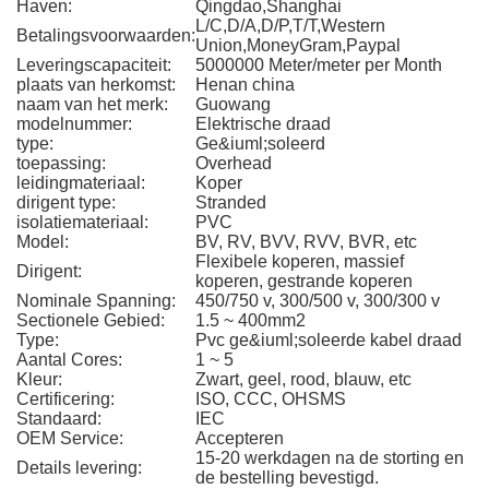
Haven:
Qingdao,Shanghai
L/C,D/A,D/P,T/T,Western
Betalingsvoorwaarden:
Union,MoneyGram,Paypal
Leveringscapaciteit:
5000000 Meter/meter per Month
plaats van herkomst:
Henan china
naam van het merk:
Guowang
modelnummer:
Elektrische draad
type:
Ge&iuml;soleerd
toepassing:
Overhead
leidingmateriaal:
Koper
dirigent type:
Stranded
isolatiemateriaal:
PVC
Model:
BV, RV, BVV, RVV, BVR, etc
Flexibele koperen, massief
Dirigent:
koperen, gestrande koperen
Nominale Spanning:
450/750 v, 300/500 v, 300/300 v
Sectionele Gebied:
1.5 ~ 400mm2
Type:
Pvc ge&iuml;soleerde kabel draad
Aantal Cores:
1 ~ 5
Kleur:
Zwart, geel, rood, blauw, etc
Certificering:
ISO, CCC, OHSMS
Standaard:
IEC
OEM Service:
Accepteren
15-20 werkdagen na de storting en
Details levering:
de bestelling bevestigd.