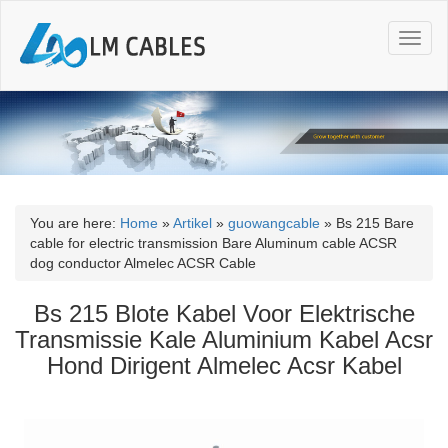
T
o
g
g
l
e
n
a
v
i
You are here:
Home
»
Artikel
»
guowangcable
»
Bs 215 Bare
g
cable for electric transmission Bare Aluminum cable ACSR
a
dog conductor Almelec ACSR Cable
t
i
Bs 215 Blote Kabel Voor Elektrische
o
Transmissie Kale Aluminium Kabel Acsr
n
Hond Dirigent Almelec Acsr Kabel