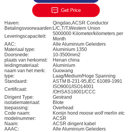
Haven:
Qingdao,ACSR Conductor
Betalingsvoorwaarden:
L/C,T/T,Western Union
5000000 Kilometer/kilometers per
Leveringscapaciteit:
Month
AAC:
Alle Aluminium Geleiders
Materiaal type:
Aluminium 1350
Doorsnede:
10-3500mm2
plaats van herkomst:
Henan china
leidingmateriaal:
Aluminium
naam van het merk:
Guowang
type:
Laag/Medium/Hoge Spanning
Standaard:
ASTM B-231-95,IEC 61089-1991
ISO9001/ISO14001
Certificaat:
/OHSAS18001/CCC
Dirigent Type:
Gestrand
isolatiemateriaal:
Blote
toepassing:
Overhead
Code naam:
Konijn hond moose wolf merlin etc
modelnummer:
ACSR
Naam:
ACSR dirigent kabel
AAAC:
Alle Aluminium Geleiders