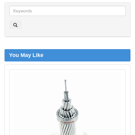
z
o
e
k
e
n
You May Like