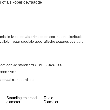
 of als koper gevraagde
issie kabel en als primaire en secundaire distributie
 valleien waar speciale geografische teatures bestaan.
ldoet aan de standaard GB/T 17048-1997
60888:1987.
teriaal standaard, etc
Stranding en draad
Totale
diameter
Diameter