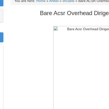
You are here:
Home
»
Artikel
»
shcable
»
Bare ACSR Overhea
Bare Acsr Overhead Dirige