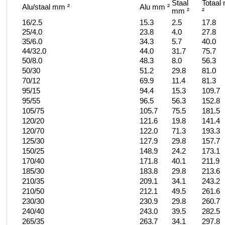
Staal
Totaal
Alu/staal mm ²
Alu mm ²
mm ²
²
16/2.5
15.3
2.5
17.8
25/4.0
23.8
4.0
27.8
35/6.0
34.3
5.7
40.0
44/32.0
44.0
31.7
75.7
50/8.0
48.3
8.0
56.3
50/30
51.2
29.8
81.0
70/12
69.9
11.4
81.3
95/15
94.4
15.3
109.7
95/55
96.5
56.3
152.8
105/75
105.7
75.5
181.5
120/20
121.6
19.8
141.4
120/70
122.0
71.3
193.3
125/30
127.9
29.8
157.7
150/25
148.9
24.2
173.1
170/40
171.8
40.1
211.9
185/30
183.8
29.8
213.6
210/35
209.1
34.1
243.2
210/50
212.1
49.5
261.6
230/30
230.9
29.8
260.7
240/40
243.0
39.5
282.5
265/35
263.7
34.1
297.8