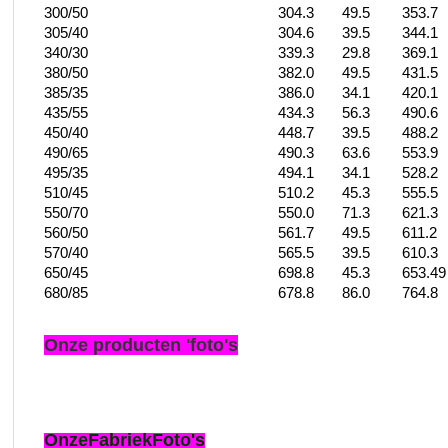
300/50
304.3
49.5
353.7
305/40
304.6
39.5
344.1
340/30
339.3
29.8
369.1
380/50
382.0
49.5
431.5
385/35
386.0
34.1
420.1
435/55
434.3
56.3
490.6
450/40
448.7
39.5
488.2
490/65
490.3
63.6
553.9
495/35
494.1
34.1
528.2
510/45
510.2
45.3
555.5
550/70
550.0
71.3
621.3
560/50
561.7
49.5
611.2
570/40
565.5
39.5
610.3
650/45
698.8
45.3
653.49
680/85
678.8
86.0
764.8
Onze producten 'foto's
Onze
Fabriek
Foto's