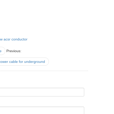
ow acsr conductor
e
Previous:
 power cable for underground