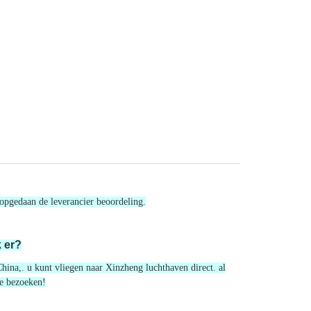
 opgedaan de leverancier beoordeling.
 er?
ina,. u kunt vliegen naar Xinzheng luchthaven direct. al
te bezoeken!