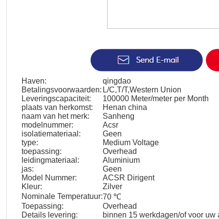
Haven:
qingdao
Betalingsvoorwaarden:
L/C,T/T,Western Union
Leveringscapaciteit:
100000 Meter/meter per Month
plaats van herkomst:
Henan china
naam van het merk:
Sanheng
modelnummer:
Acsr
isolatiemateriaal:
Geen
type:
Medium Voltage
toepassing:
Overhead
leidingmateriaal:
Aluminium
jas:
Geen
Model Nummer:
ACSR Dirigent
Kleur:
Zilver
Nominale Temperatuur:
70 ℃
Toepassing:
Overhead
Details levering:
binnen 15 werkdagen/of voor uw