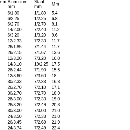
 mm
Aluminium
Staal
Mm
mm
mm
6/1.80
1/1.80
5.4
6/2.25
1/2.25
6.8
6/2.70
1/2.70
8.1
14/2.00
7/2.40
11.2
6/3.20
1/3.20
9.6
12/2.33
7/2.33
11.7
26/1.85
7/1.44
11.7
26/2.15
7/1.67
13.6
12/3.20
7/3.20
16.0
14/3.10
19/2.25
17.5
26/2.44
7/1.90
15.5
12/3.60
7/3.60
18
30/2.33
7/2.33
16.3
26/2.70
7/2.10
17.1
30/2.70
7/2.70
18.9
26/3.00
7/2.33
19.0
26/3.20
7/2.49
20.3
30/3.00
7/3.00
21.0
24/3.50
7/2.33
21.0
26/3.45
7/2.68
21.9
24/3.74
7/2.49
22.4