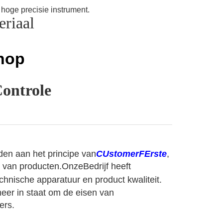
hoge precisie instrument.
riaal
hop
Controle
uden aan het principe van
C
Ustomer
F
Erste
,
e van producten.
Onze
Bedrijf heeft
echnische apparatuur en product kwaliteit.
eer in staat om de eisen van
ers.