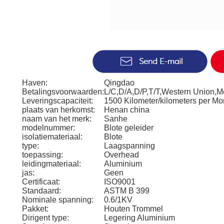
Haven:
Qingdao
Betalingsvoorwaarden:
L/C,D/A,D/P,T/T,Western Union,
Leveringscapaciteit:
1500 Kilometer/kilometers per Mo
plaats van herkomst:
Henan china
naam van het merk:
Sanhe
modelnummer:
Blote geleider
isolatiemateriaal:
Blote
type:
Laagspanning
toepassing:
Overhead
leidingmateriaal:
Aluminium
jas:
Geen
Certificaat:
ISO9001
Standaard:
ASTM B 399
Nominale spanning:
0.6/1KV
Pakket:
Houten Trommel
Dirigent type:
Legering Aluminium