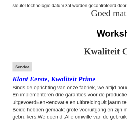
sleutel technologie datum zal worden gecontroleerd door 
Goed mate
Works
Kwaliteit 
Service
Klant Eerste, Kwaliteit Prime
Sinds de oprichting van onze fabriek, we altijd ho
En implementeren drie garanties voor de producti
uitgevoerd
Een
Renovatie en uitbreiding
Dit jaar
In t
Beide hebben gemaakt grote vooruitgang en zijn m
gebruikers.
We doen dit
Alle omwille van de gebruik