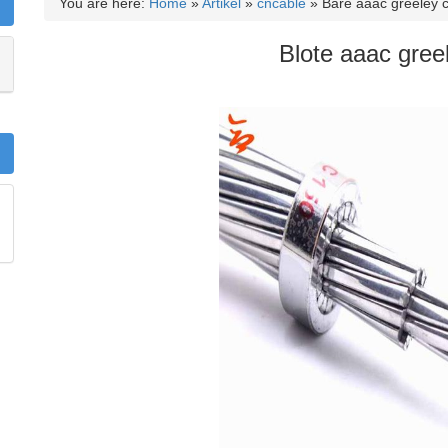
You are here:
Home
»
Artikel
»
cncable
»
Bare aaac greeley 
Blote aaac greel