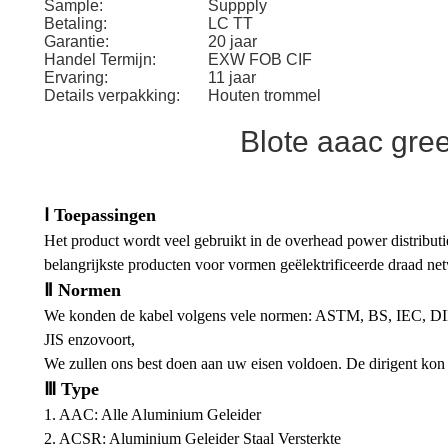
Sample:
Suppply
Betaling:
LC TT
Garantie:
20 jaar
Handel Termijn:
EXW FOB CIF
Ervaring:
11 jaar
Details verpakking:
Houten trommel
Blote aaac gree
Ⅰ Toepassingen
Het product wordt veel gebruikt in de overhead power distributie
belangrijkste producten voor vormen geëlektrificeerde draad ne
Ⅱ Normen
We konden de kabel volgens vele normen: ASTM, BS, IEC, D
JIS enzovoort,
We zullen ons best doen aan uw eisen voldoen. De dirigent kon 
Ⅲ Type
1. AAC: Alle Aluminium Geleider
2. ACSR: Aluminium Geleider Staal Versterkte