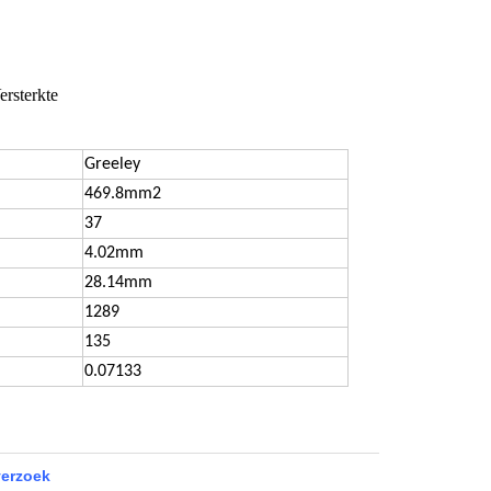
rsterkte
Greeley
469.8mm2
37
4.02mm
28.14mm
1289
135
0.07133
verzoek