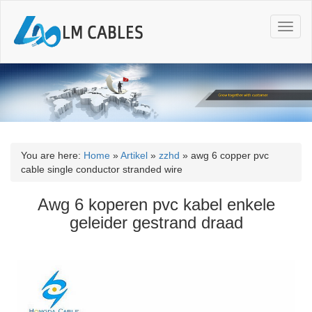
T
o
g
g
l
e
n
a
v
i
You are here:
Home
»
Artikel
»
zzhd
»
awg 6 copper pvc
g
cable single conductor stranded wire
a
t
Awg 6 koperen pvc kabel enkele
i
geleider gestrand draad
o
n