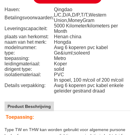
Haven:
Qingdao
L/C,D/A,D/P,T/T,Western
Betalingsvoorwaarden:
Union,MoneyGram
5000 Kilometer/kilometers per
Leveringscapaciteit:
Month
plaats van herkomst:
Henan china
naam van het merk:
Hongda
modelnummer:
Awg 6 koperen pvc kabel
type:
Ge&iuml;soleerd
toepassing:
Metro
leidingmateriaal:
Koper
dirigent type:
solid
isolatiemateriaal:
PVC
In spoel, 100 m/coil of 200 m/coil
Details verpakking:
Awg 6 koperen pvc kabel enkele
geleider gestrand draad
Product Beschrijving
Toepassing:
Type TW en THW kan worden gebruikt voor algemene pursone