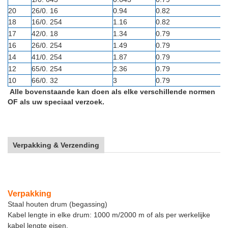
20
26/0. 16
0.94
0.82
18
16/0. 254
1.16
0.82
17
42/0. 18
1.34
0.79
16
26/0. 254
1.49
0.79
14
41/0. 254
1.87
0.79
12
65/0. 254
2.36
0.79
10
66/0. 32
3
0.79
Alle bovenstaande kan doen als elke verschillende normen
OF als uw speciaal verzoek.
Verpakking & Verzending
Verpakking
Staal houten drum (begassing)
Kabel lengte in elke drum: 1000 m/2000 m of als per werkelijke
kabel lengte eisen.