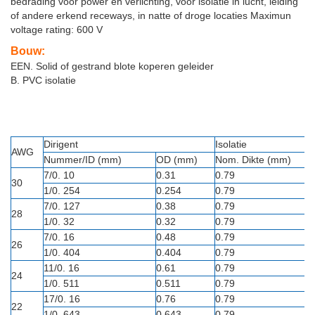
bedrading voor power en verlichting, voor isolatie in lucht, leiding
of andere erkend receways, in natte of droge locaties Maximun
voltage rating: 600 V
Bouw:
EEN. Solid of gestrand blote koperen geleider
B. PVC isolatie
Dirigent
Isolatie
AWG
Nummer/ID (mm)
OD (mm)
Nom. Dikte (mm)
7/0. 10
0.31
0.79
30
1/0. 254
0.254
0.79
7/0. 127
0.38
0.79
28
1/0. 32
0.32
0.79
7/0. 16
0.48
0.79
26
1/0. 404
0.404
0.79
11/0. 16
0.61
0.79
24
1/0. 511
0.511
0.79
17/0. 16
0.76
0.79
22
1/0. 643
0.643
0.79