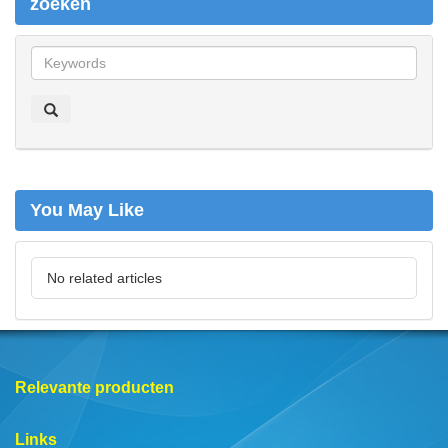
zoeken
z
o
e
k
e
n
You May Like
No related articles
Relevante producten
Links