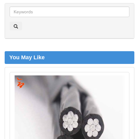
z
o
e
k
e
n
You May Like