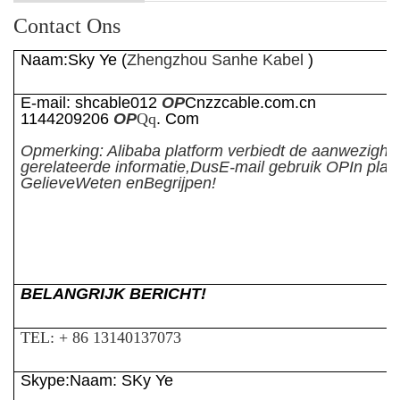
Contact Ons
Naam:
Sky Ye
(
Zhengzhou Sanhe Kabel
)
E-mail: shcable01
2
OP
Cnzzcable.com.cn
1144209206
OP
Qq
. Com
Opmerking: Alibaba platform verbiedt de aanwezighe
gerelateerde informatie,
Dus
E-mail gebruik OP
In pla
Gelieve
Weten en
Begrijpen!
BELANGRIJK BERICHT!
TEL: + 86 13140137073
Skype:
Naam
: S
Ky Ye