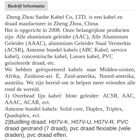
Bedrijf Informatie
Zheng Zhou Sanhe Kabel Co, LTD. is een kabel en
draad maufacturer in Zheng Zhou, China.
Het is opgericht in 2008. Onze belangrijkste producten
zijn: Alle aluminium geleider (AAC), Alle Aluminium
Geleider (AAAC), aluminium Geleider Staal Versterkte
(ACSR), Antenne bundel kabels (ABC Kabel, service
kabel), concentrische kabel, Lassen kabel, PVC
geïsoleerde draad, etc.
We hebben geëxporteerd kabels naar Midden-oosten,
Afrika, Zuidoost-azi Ë, Zuid-amerika, Noord-amerika,
austrilia. We zijn bereid om te helpen meer vrienden alle
rond de wereld.
1) Overhead lijn kabel: blote geleider: ACSR, AAC,
AAAC, ACAR, ect.
Antenne bundel kabels: Solid core, Duplex, Triplex,
Quaduplex, ect.
2)
Buidling draad: H07V-K, H07V-U, H07V-R. PVC
draad gestrand (7 draad), pvc draad flexiable (vele
draden), pvc draad effen.