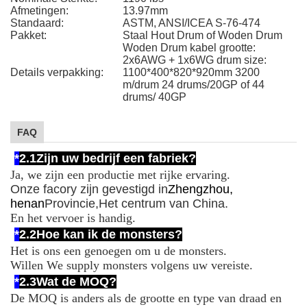
Afmetingen:
13.97mm
Standaard:
ASTM, ANSI/ICEA S-76-474
Pakket:
Staal Hout Drum of Woden Drum
Woden Drum kabel grootte:
2x6AWG + 1x6WG drum size:
Details verpakking:
1100*400*820*920mm 3200
m/drum 24 drums/20GP of 44
drums/ 40GP
FAQ
*
2.1
Zijn uw bedrijf een fabriek?
Ja, we zijn een productie met rijke ervaring.
Onze facory zijn gevestigd in
Zhengzhou,
henan
Provincie,
Het centrum van China.
En het vervoer is handig.
*
2.2
Hoe kan ik de monsters?
Het is ons een genoegen om u de monsters.
Willen We supply monsters volgens uw vereiste.
*
2.3
Wat de MOQ?
De MOQ is anders als de grootte en type van draad en