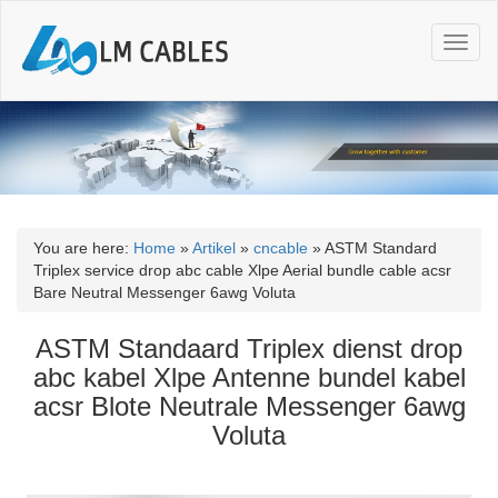
T
o
g
g
l
e
n
a
v
i
You are here:
Home
»
Artikel
»
cncable
»
ASTM Standard
g
Triplex service drop abc cable Xlpe Aerial bundle cable acsr
a
Bare Neutral Messenger 6awg Voluta
t
i
ASTM Standaard Triplex dienst drop
o
abc kabel Xlpe Antenne bundel kabel
n
acsr Blote Neutrale Messenger 6awg
Voluta