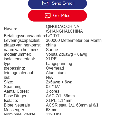
QINGDAO,CHINA
Haven:
/SHANGHAI,CHINA
Betalingsvoorwaarden:
L/C,T/T
Leveringscapaciteit:
300000 Meter/meter per Month
plaats van herkomst:
china
naam van het merk:
Sanhe
modelnummer:
Voluta 2x6awg + 6awg
isolatiemateriaal:
XLPE
type:
Laagspanning
toepassing:
Overhead
leidingmateriaal:
Aluminium
jas:
N/A
Size:
2x6awg + 6wg
Spanning:
0.6/1kV
Aantal Cores:
3 cores
Fase Dirigent:
AAC 7/1. 56mm
Isolatie:
XLPE 1.14mm
Blote Neutrale
ACSR staal 1/1. 68mm al 6/1.
Messenger:
68mm
Nominale Sterkte:
1190 lbs