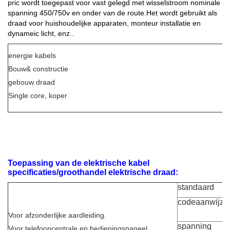
pric wordt toegepast voor vast gelegd met wisselstroom nominale
spanning 450/750v en onder van de route.
Het wordt gebruikt als
draad voor huishoudelijke apparaten, monteur installatie en
dynameic licht, enz..
energie kabels
Bouw& constructie
gebouw draad
Single core, koper
Toepassing van de elektrische kabel
specificaties/groothandel elektrische draad
:
standaard
c
ode
aanwijzi
Voor afzonderlijke aardleiding.
spanning
Voor telefooncentrale en bedieningspaneel