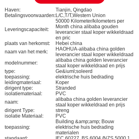
Haven:
Tianjin, Qingdao
Betalingsvoorwaarden:
L/C,T/T,Western Union
50000 Kilometer/kilometers per
Month china alibaba gouden
Leveringscapaciteit:
leverancier staal koper wikkeldraad
en pric
plaats van herkomst:
Hebei china
HAOHUA-alibaba china golden
naam van het merk:
leverancier staal koper wikkeldraad
alibaba china golden leverancier
modelnummer:
staal koper wikkeldraad en prijs
type:
Ge&iuml;soleerd
toepassing:
elektrische huis bedrading
leidingmateriaal:
Koper
dirigent type:
Stranded
isolatiemateriaal:
PVC
alibaba china golden leverancier
naam:
staal koper wikkeldraad en prijs
dirigent Type:
streng
isolatie Materiaal:
PVC
Building &amp;amp; Bouw
toepassing:
elektrische huis bedrading
materialen
standaard:
IEC 60227, BS 6004,/NZS 5000.1