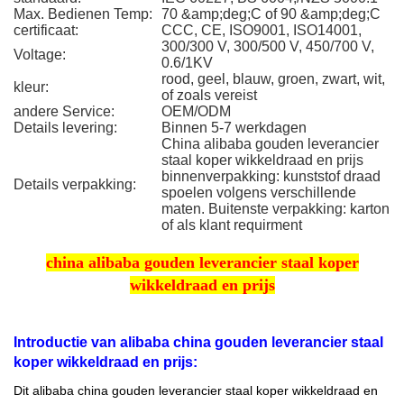
Max. Bedienen Temp:
70 &amp;deg;C of 90 &amp;deg;C
certificaat:
CCC, CE, ISO9001, ISO14001,
300/300 V, 300/500 V, 450/700 V,
Voltage:
0.6/1KV
rood, geel, blauw, groen, zwart, wit,
kleur:
of zoals vereist
andere Service:
OEM/ODM
Details levering:
Binnen 5-7 werkdagen
China alibaba gouden leverancier
staal koper wikkeldraad en prijs
binnenverpakking: kunststof draad
Details verpakking:
spoelen volgens verschillende
maten. Buitenste verpakking: karton
of als klant requirment
china alibaba gouden leverancier staal koper
wikkeldraad en prijs
Introductie van alibaba china gouden leverancier staal
koper wikkeldraad en prijs:
Dit alibaba china gouden leverancier staal koper wikkeldraad en