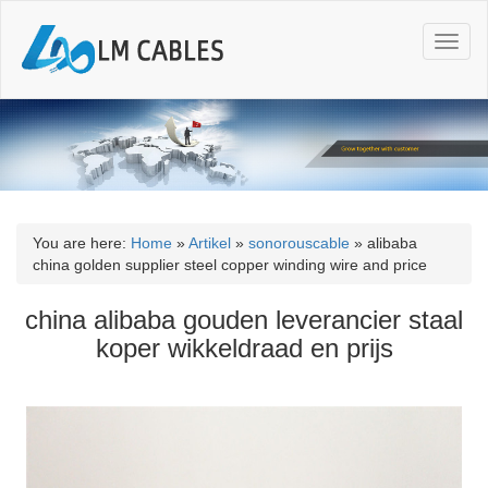
T
o
g
g
l
e
n
a
v
i
You are here:
Home
»
Artikel
»
sonorouscable
»
alibaba
g
china golden supplier steel copper winding wire and price
a
t
china alibaba gouden leverancier staal
i
koper wikkeldraad en prijs
o
n