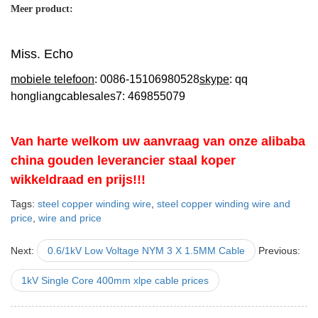
Meer product:
Miss. Echo
mobiele telefoon
: 0086-15106980528
skype
: qq
hongliangcablesales7: 469855079
Van harte welkom uw aanvraag van onze alibaba
china gouden leverancier staal koper
wikkeldraad en prijs!!!
Tags:
steel copper winding wire
,
steel copper winding wire and
price
,
wire and price
Next:
0.6/1kV Low Voltage NYM 3 X 1.5MM Cable
Previous:
1kV Single Core 400mm xlpe cable prices