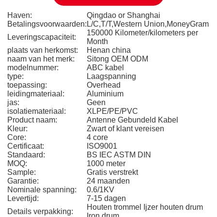
Haven:
Qingdao or Shanghai
Betalingsvoorwaarden:
L/C,T/T,Western Union,MoneyGram
150000 Kilometer/kilometers per
Leveringscapaciteit:
Month
plaats van herkomst:
Henan china
naam van het merk:
Sitong OEM ODM
modelnummer:
ABC kabel
type:
Laagspanning
toepassing:
Overhead
leidingmateriaal:
Aluminium
jas:
Geen
isolatiemateriaal:
XLPE/PE/PVC
Product naam:
Antenne Gebundeld Kabel
Kleur:
Zwart of klant vereisen
Core:
4 core
Certificaat:
ISO9001
Standaard:
BS IEC ASTM DIN
MOQ:
1000 meter
Sample:
Gratis verstrekt
Garantie:
24 maanden
Nominale spanning:
0.6/1KV
Levertijd:
7-15 dagen
Houten trommel Ijzer houten drum
Details verpakking:
Iron drum