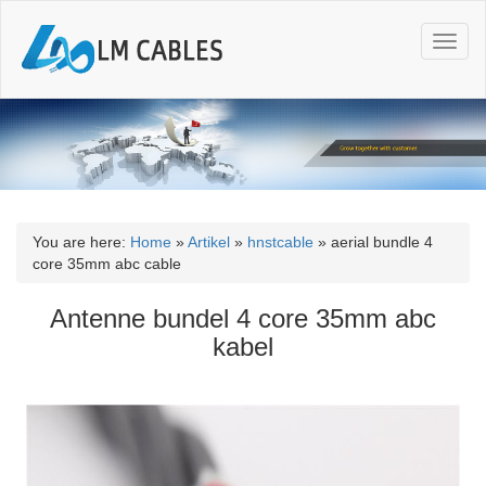
T
o
g
g
l
e
n
a
v
i
You are here:
Home
»
Artikel
»
hnstcable
»
aerial bundle 4
g
core 35mm abc cable
a
t
Antenne bundel 4 core 35mm abc
i
kabel
o
n