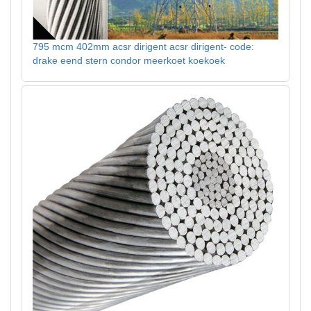
795 mcm 402mm acsr dirigent acsr dirigent- code:
drake eend stern condor meerkoet koekoek