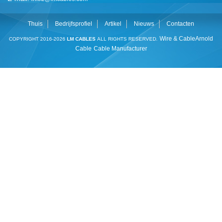
Thuis
Bedrijfsprofiel
Artikel
Nieuws
Contacten
Wire & Cable
Arnold
COPYRIGHT 2016-2026
LM CABLES
ALL RIGHTS RESERVED.
Cable
Cable Manufacturer