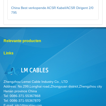
China Best verkopende ACSR Kabel/ACSR Dirigent 2/0
795
Relevante producten
Links
Zhengzhou Lemei Cable Industry Co., LTD
Address: No.299,Longhai road,Zhongyuan district,Zhengzhou city
Henan province China
Tel: 0086-371-55367868
Tel: 0086-371-55367870
E-mail:
info2@lmcables.com