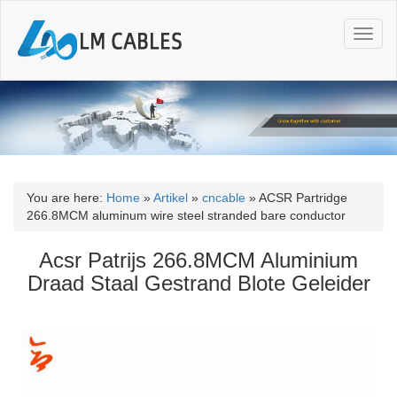
T
o
g
g
l
e
n
a
v
i
You are here:
Home
»
Artikel
»
cncable
»
ACSR Partridge
g
266.8MCM aluminum wire steel stranded bare conductor
a
t
Acsr Patrijs 266.8MCM Aluminium
i
Draad Staal Gestrand Blote Geleider
o
n