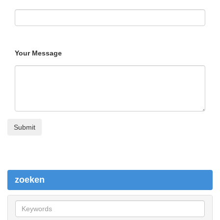
Your Message
zoeken
z
o