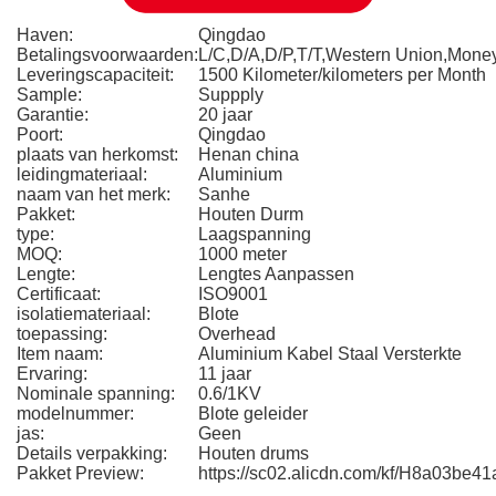
Haven:
Qingdao
Betalingsvoorwaarden:
L/C,D/A,D/P,T/T,Western Union,Mon
Leveringscapaciteit:
1500 Kilometer/kilometers per Month
Sample:
Suppply
Garantie:
20 jaar
Poort:
Qingdao
plaats van herkomst:
Henan china
leidingmateriaal:
Aluminium
naam van het merk:
Sanhe
Pakket:
Houten Durm
type:
Laagspanning
MOQ:
1000 meter
Lengte:
Lengtes Aanpassen
Certificaat:
ISO9001
isolatiemateriaal:
Blote
toepassing:
Overhead
Item naam:
Aluminium Kabel Staal Versterkte
Ervaring:
11 jaar
Nominale spanning:
0.6/1KV
modelnummer:
Blote geleider
jas:
Geen
Details verpakking:
Houten drums
Pakket Preview:
https://sc02.alicdn.com/kf/H8a03be