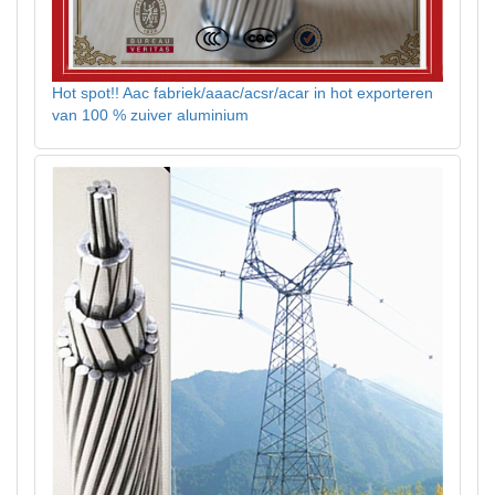
Hot spot!! Aac fabriek/aaac/acsr/acar in hot exporteren
van 100 % zuiver aluminium