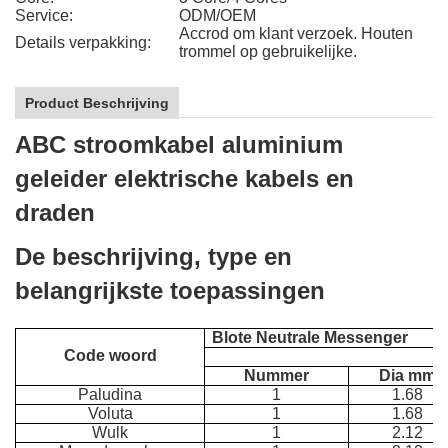
Service:
ODM/OEM
Accrod om klant verzoek. Houten
Details verpakking:
trommel op gebruikelijke.
Product Beschrijving
ABC stroomkabel aluminium
geleider elektrische kabels en
draden
De beschrijving, type en
belangrijkste toepassingen
Blote Neutrale Messenger
Code woord
Nummer
Dia mm
Paludina
1
1.68
Voluta
1
1.68
Wulk
1
2.12