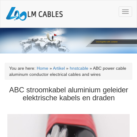
T
o
g
g
l
e
n
a
v
i
You are here:
Home
»
Artikel
»
hnstcable
»
ABC power cable
g
aluminum conductor electrical cables and wires
a
t
ABC stroomkabel aluminium geleider
i
elektrische kabels en draden
o
n