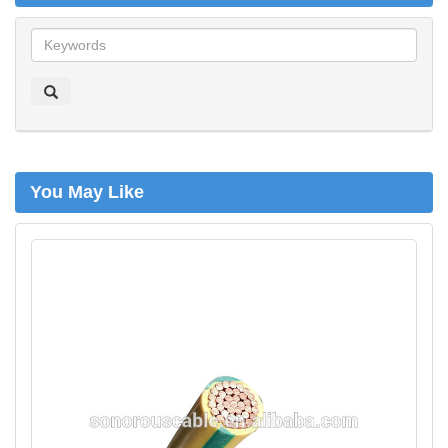
z
o
e
k
e
n
You May Like