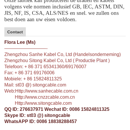
Onze fabriek kan produceren de draden en kabels
volgens vele normen inclusief GB, IEC, ASTM, DIN,
JIS, NF, IS, CSA, ALS/NES en snel. we zullen ons
best doen aan uw eisen voldoen.
Contact
Flora Lee (Ms)
—————————-
Zhengzhou Sanhe Kabel Co, Ltd (Handelsonderneming)
Zhengzhou Sitong Kabel Co, Ltd (
Productie Plant
)
Telefoon: + 86 371 65341360/69176007
Fax: + 86 371 69176006
Mobiele
: + 86 15824811325
Mail: st03 @) sitongcable.com
Web:
Http://www.sanhecable.com.cn
Http://www.cnzzcable.com.cn
Http://www.sitongcable.com
QQ ID: 276637971 Wechat ID: 0086 15824811325
Skype ID: st03 @) sitongcable
WhatsAPP ID: 0086 18838288457