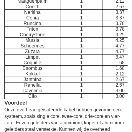
Maagdenpalm
1
2.12
Conch
1
2.67
Neritina
1
3.37
Cenia
1
3.37
Runcina
1
3.78
Triton
1
3.78
Cherrystone
1
4.25
Mursia
1
4.25
Scheermes
1
4.77
Zuzara
1
4.77
Limpet
1
3.47
Coquille
1
1.68
Strombus
1
1.68
Kokkel
1
2.12
Janthina
1
2.67
Ranella
1
2.67
Cavolinia
1
3.00
Clio
1
3.00
Voordeel
Onze overhead geïsoleerde kabel hebben gevormd een
systeem, zoals single core, twee-core, drie-core en vier-
core. Er zijn geleiders van aluminium, koper of aluminium
geleiders staal versterkte. Kunnen wij de overhead