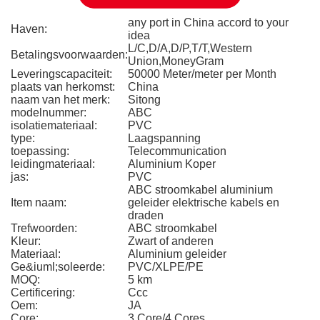
any port in China accord to your
Haven:
idea
L/C,D/A,D/P,T/T,Western
Betalingsvoorwaarden:
Union,MoneyGram
Leveringscapaciteit:
50000 Meter/meter per Month
plaats van herkomst:
China
naam van het merk:
Sitong
modelnummer:
ABC
isolatiemateriaal:
PVC
type:
Laagspanning
toepassing:
Telecommunication
leidingmateriaal:
Aluminium Koper
jas:
PVC
ABC stroomkabel aluminium
Item naam:
geleider elektrische kabels en
draden
Trefwoorden:
ABC stroomkabel
Kleur:
Zwart of anderen
Materiaal:
Aluminium geleider
Ge&iuml;soleerde:
PVC/XLPE/PE
MOQ:
5 km
Certificering:
Ccc
Oem:
JA
Core:
3 Core/4 Cores