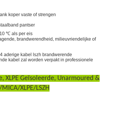
ank koper vaste of strengen
staalband pantser
0 ℃ als per eis
gende, brandwerendheid, milieuvriendelijke of
 4 aderige kabel lszh brandwerende
nde kabel zal worden verpakt in professionele
re, XLPE Geïsoleerde, Unarmoured &
U/MICA/XLPE/LSZH