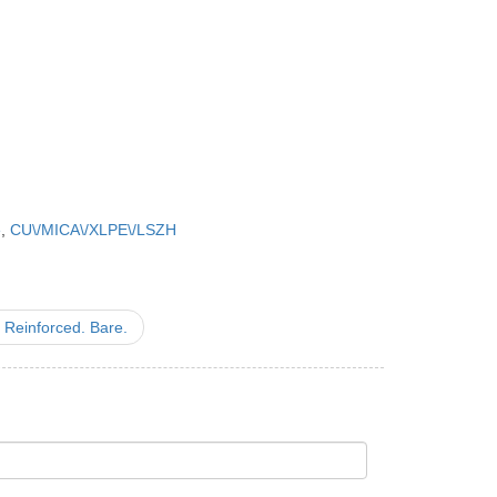
e
,
CU\/MICA\/XLPE\/LSZH
 Reinforced. Bare.