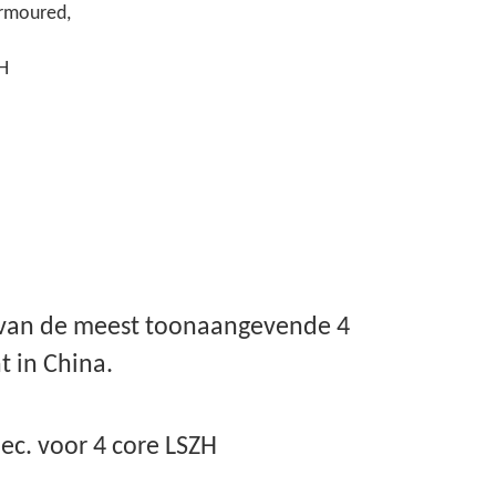
Armoured,
H
n van de meest toonaangevende 4
 in China.
ec. voor 4 core LSZH