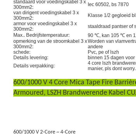
standaard voor voedingskabel 3 x
Iec 60502, bs 7870
300mm2:
van dirigent voedingskabel 3 x
Klasse 1/2 gegloeid bl
300mm2:
armor voor voedingskabel 3 x
staaldraad pantser of 
300mm2:
Max.. Bedrijfstemperatuur:
90 ℃, kan 105 ℃ en 11
opmerking van de stroomkabel 3 x
Worden van vlamvertra
300mm2:
andere
schede:
Pvc, pe of lszh
Details levering:
binnen 15 dagen voor
4 core lszh brandwere
Details verpakking:
manier, pls dont worry.
600/1000 V 4 Core Mica Tape Fire Barriè
Armoured, LSZH Brandwerende Kabel C
600/1000 V 2-Core ~ 4-Core