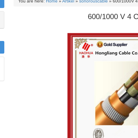
You are here:
Home
»
Artikel
»
sonorouscable
»
600/1000V 4
600/1000 V 4 C