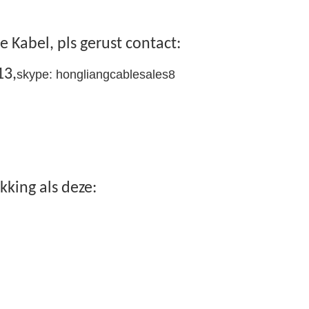
 Kabel, pls gerust contact:
13,
skype: hongliangcablesales8
king als deze: