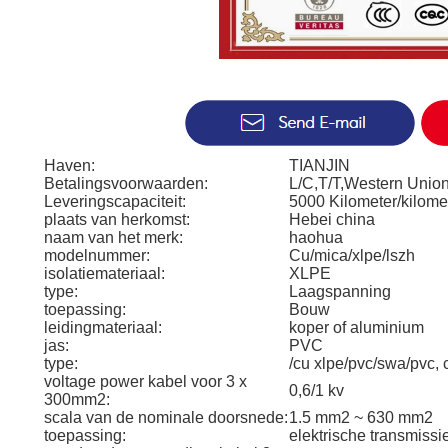
Haven:
TIANJIN
Betalingsvoorwaarden:
L/C,T/T,Western Uni
Leveringscapaciteit:
5000 Kilometer/kilome
plaats van herkomst:
Hebei china
naam van het merk:
haohua
modelnummer:
Cu/mica/xlpe/lszh
isolatiemateriaal:
XLPE
type:
Laagspanning
toepassing:
Bouw
leidingmateriaal:
koper of aluminium
jas:
PVC
type:
/cu xlpe/pvc/swa/pvc, c
voltage power kabel voor 3 x
0,6/1 kv
300mm2:
scala van de nominale doorsnede:
1.5 mm2 ~ 630 mm2
toepassing:
elektrische transmissie