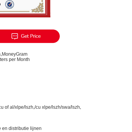
on,MoneyGram
ters per Month
u of al/xlpe/lszh,/cu xlpe/lszh/swa/lszh,
 en distributie lijnen