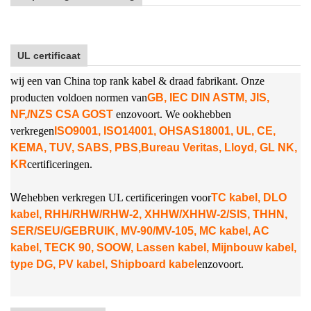
UL certificaat
wij een van China top rank kabel & draad fabrikant. Onze
producten voldoen normen van
GB, IEC DIN ASTM, JIS,
NF,/NZS CSA GOST
enzovoort. We ook
hebben
verkregen
ISO9001, ISO14001, OHSAS18001, UL, CE,
KEMA, TUV, SABS, PBS,
Bureau Veritas, Lloyd, GL NK,
KR
certificeringen.
W
e
hebben verkregen UL certificeringen voor
TC kabel, DLO
kabel, RHH/RHW/RHW-2, XHHW/XHHW-2/SIS, THHN,
SER/SEU/GEBRUIK, MV-90/MV-105, MC kabel, AC
kabel, TECK 90, SOOW, Lassen kabel, Mijnbouw kabel,
type DG, PV kabel, Shipboard kabel
enzovoort.