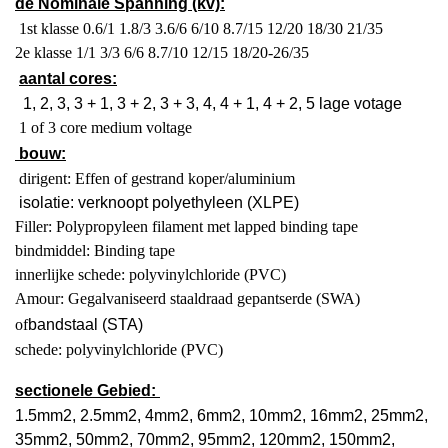
de Nominale Spanning (kv):
1st klasse 0.6/1 1.8/3 3.6/6 6/10 8.7/15 12/20 18/30 21/35
2e klasse 1/1 3/3 6/6 8.7/10 12/15 18/20-26/35
aantal cores:
1, 2, 3, 3 + 1, 3 + 2, 3 + 3, 4, 4 + 1, 4 + 2, 5 lage votage
1 of 3 core medium voltage
bouw:
dirigent: Effen of gestrand koper/aluminium
isolatie: verknoopt polyethyleen (XLPE)
Filler: Polypropyleen filament met lapped binding tape
bindmiddel: Binding tape
innerlijke schede: polyvinylchloride (PVC)
Amour: Gegalvaniseerd staaldraad gepantserde (SWA)
of
bandstaal (STA)
schede: polyvinylchloride (PVC)
sectionele Gebied:
1.5mm
2
, 2.5mm
2
, 4mm
2
, 6mm
2
, 10mm
2
, 16mm
2
, 25mm
2
,
35mm
2
, 50mm
2
, 70mm
2
, 95mm
2
, 120mm
2
, 150mm
2
,