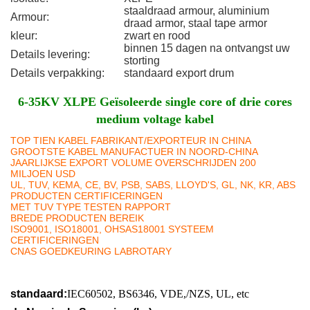
staaldraad armour, aluminium
Armour:
draad armor, staal tape armor
kleur:
zwart en rood
binnen 15 dagen na ontvangst uw
Details levering:
storting
Details verpakking:
standaard export drum
6-35KV XLPE Geïsoleerde single core of drie cores
medium voltage kabel
TOP TIEN KABEL FABRIKANT/EXPORTEUR IN CHINA
GROOTSTE KABEL MANUFACTUER IN NOORD-CHINA
JAARLIJKSE EXPORT VOLUME OVERSCHRIJDEN 200
MILJOEN USD
UL, TUV, KEMA, CE, BV, PSB, SABS, LLOYD'S, GL, NK, KR, ABS
PRODUCTEN CERTIFICERINGEN
MET TUV TYPE TESTEN RAPPORT
BREDE PRODUCTEN BEREIK
ISO9001, ISO18001, OHSAS18001 SYSTEEM
CERTIFICERINGEN
CNAS GOEDKEURING LABROTARY
standaard:
IEC60502, BS6346, VDE,/NZS, UL, etc