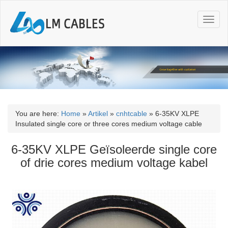
T
o
g
g
l
e
n
a
v
i
You are here:
Home
»
Artikel
»
cnhtcable
»
6-35KV XLPE
g
Insulated single core or three cores medium voltage cable
a
t
6-35KV XLPE Geïsoleerde single core
i
of drie cores medium voltage kabel
o
n