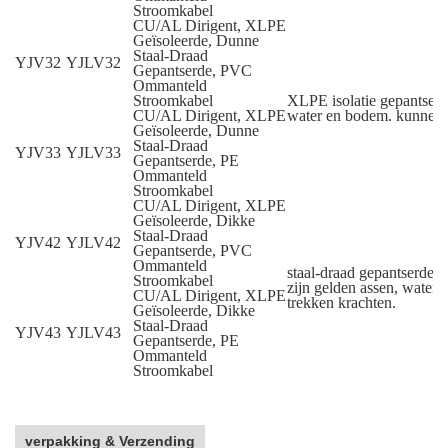
Stroomkabel
CU/AL Dirigent, XLPE
Geïsoleerde, Dunne
Staal-Draad
YJV32
YJLV32
Gepantserde, PVC
Ommanteld
Stroomkabel
XLPE isolatie gepantserd
CU/AL Dirigent, XLPE
water en bodem. kunnen d
Geïsoleerde, Dunne
Staal-Draad
YJV33
YJLV33
Gepantserde, PE
Ommanteld
Stroomkabel
CU/AL Dirigent, XLPE
Geïsoleerde, Dikke
Staal-Draad
YJV42
YJLV42
Gepantserde, PVC
Ommanteld
staal-draad gepantserde
Stroomkabel
zijn gelden assen, water
CU/AL Dirigent, XLPE
trekken krachten.
Geïsoleerde, Dikke
Staal-Draad
YJV43
YJLV43
Gepantserde, PE
Ommanteld
Stroomkabel
verpakking & Verzending