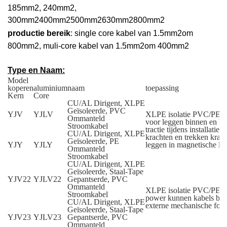
185mm
2
, 240mm
2
,
300mm
2
400mm
2
500mm
2
630mm
2
800mm
2
productie bereik
: single core kabel van 1.5mm
2
om
800mm
2
, muli-core kabel van 1.5mm
2
om 400mm
2
Type en Naam:
Model
koperen
aluminium
naam
toepassing
Kern
Core
CU/AL Dirigent, XLPE
Geïsoleerde, PVC
YJV
YJLV
XLPE isolatie PVC/PE o
Ommanteld
voor leggen binnen en bu
Stroomkabel
tractie tijdens installati
CU/AL Dirigent, XLPE
krachten en trekken krach
Geïsoleerde, PE
YJY
YJLY
leggen in magnetische lei
Ommanteld
Stroomkabel
CU/AL Dirigent, XLPE
Geïsoleerde, Staal-Tape
YJV22
YJLV22
Gepantserde, PVC
Ommanteld
XLPE isolatie PVC/PE om
Stroomkabel
power kunnen kabels beg
CU/AL Dirigent, XLPE
externe mechanische forc
Geïsoleerde, Staal-Tape
YJV23
YJLV23
Gepantserde, PVC
Ommanteld