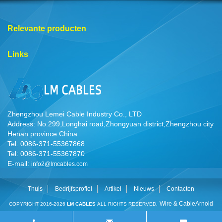
Relevante producten
Links
Zhengzhou Lemei Cable Industry Co., LTD
Address: No.299,Longhai road,Zhongyuan district,Zhengzhou city
Henan province China
Tel: 0086-371-55367868
Tel: 0086-371-55367870
E-mail:
info2@lmcables.com
Thuis
Bedrijfsprofiel
Artikel
Nieuws
Contacten
Wire & Cable
Arnold
COPYRIGHT 2016-2026
LM CABLES
ALL RIGHTS RESERVED.
Cable
Cable Manufacturer