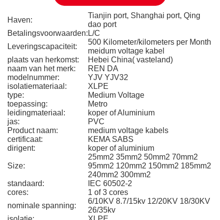
Tianjin port, Shanghai port, Qing
Haven:
dao port
Betalingsvoorwaarden:
L/C
500 Kilometer/kilometers per Month
Leveringscapaciteit:
meidum voltage kabel
plaats van herkomst:
Hebei China( vasteland)
naam van het merk:
REN DA
modelnummer:
YJV YJV32
isolatiemateriaal:
XLPE
type:
Medium Voltage
toepassing:
Metro
leidingmateriaal:
koper of Aluminium
jas:
PVC
Product naam:
medium voltage kabels
certificaat:
KEMA SABS
dirigent:
koper of aluminium
25mm2 35mm2 50mm2 70mm2
Size:
95mm2 120mm2 150mm2 185mm2
240mm2 300mm2
standaard:
IEC 60502-2
cores:
1 of 3 cores
6/10KV 8.7/15kv 12/20KV 18/30KV
nominale spanning:
26/35kv
isolatie:
XLPE