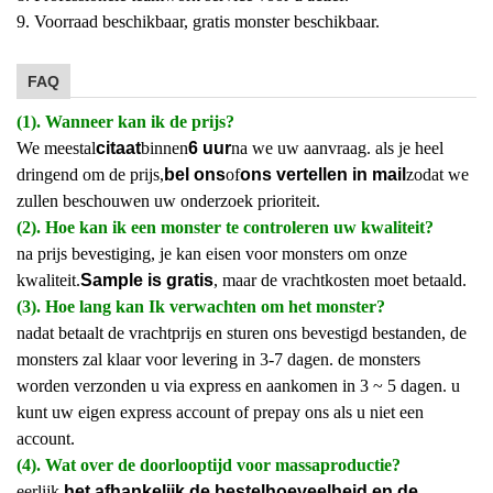
9. Voorraad beschikbaar, gratis monster beschikbaar.
FAQ
(1). Wanneer kan ik de prijs?
We meestal
citaat
binnen
6 uur
na we uw aanvraag. als je heel
dringend om de prijs,
bel ons
of
ons vertellen in mail
zodat we
zullen beschouwen uw onderzoek prioriteit.
(2). Hoe kan ik een monster te controleren uw kwaliteit?
na prijs bevestiging, je kan eisen voor monsters om onze
kwaliteit.
Sample is gratis
, maar de vrachtkosten moet betaald.
(3). Hoe lang kan Ik verwachten om het monster?
nadat betaalt de vrachtprijs en sturen ons bevestigd bestanden, de
monsters zal klaar voor levering in 3-7 dagen. de monsters
worden verzonden u via express en aankomen in 3 ~ 5 dagen. u
kunt uw eigen express account of prepay ons als u niet een
account.
(4). Wat over de doorlooptijd voor massaproductie?
eerlijk,
het afhankelijk de bestelhoeveelheid en de