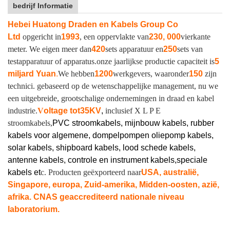
bedrijf Informatie
Hebei Huatong Draden en Kabels Group Co
Ltd
opgericht in
1993
, een oppervlakte van
230, 000
vierkante
meter. We eigen meer dan
420
sets apparatuur en
250
sets van
testapparatuur of apparatus.
onze jaarlijkse productie capaciteit is
5
miljard Yuan
.
We hebben
1200
werkgevers, waaronder
150
zijn
technici. gebaseerd op de wetenschappelijke management, nu we
een uitgebreide, grootschalige ondernemingen in draad en kabel
industrie.
V
oltage tot
35KV
,
inclusief X L P E
stroomkabels,
PVC stroomkabels, mijnbouw kabels, rubber
kabels voor algemene, dompelpompen oliepomp kabels,
solar kabels, shipboard kabels, lood schede kabels,
antenne kabels, controle en instrument kabels,
speciale
kabels et
c. Producten geëxporteerd naar
USA, australië,
Singapore, europa, Zuid-amerika, Midden-oosten, azië,
afrika. CNAS geaccrediteerd nationale niveau
laboratorium.