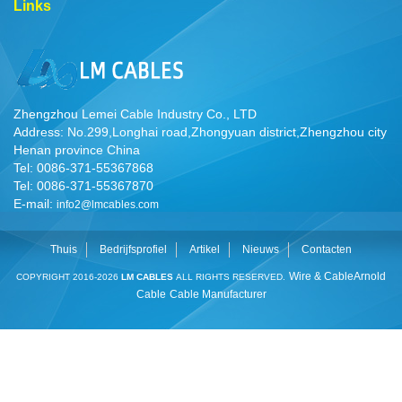
Links
Zhengzhou Lemei Cable Industry Co., LTD
Address: No.299,Longhai road,Zhongyuan district,Zhengzhou city
Henan province China
Tel: 0086-371-55367868
Tel: 0086-371-55367870
E-mail:
info2@lmcables.com
Thuis
Bedrijfsprofiel
Artikel
Nieuws
Contacten
Wire & Cable
Arnold
COPYRIGHT 2016-2026
LM CABLES
ALL RIGHTS RESERVED.
Cable
Cable Manufacturer