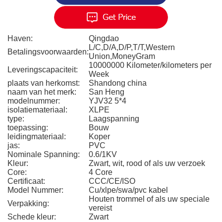
Haven:
Qingdao
L/C,D/A,D/P,T/T,Western
Betalingsvoorwaarden:
Union,MoneyGram
10000000 Kilometer/kilometers per
Leveringscapaciteit:
Week
plaats van herkomst:
Shandong china
naam van het merk:
San Heng
modelnummer:
YJV32 5*4
isolatiemateriaal:
XLPE
type:
Laagspanning
toepassing:
Bouw
leidingmateriaal:
Koper
jas:
PVC
Nominale Spanning:
0.6/1KV
Kleur:
Zwart, wit, rood of als uw verzoek
Core:
4 Core
Certificaat:
CCC/CE/ISO
Model Nummer:
Cu/xlpe/swa/pvc kabel
Houten trommel of als uw speciale
Verpakking:
vereist
Schede kleur:
Zwart