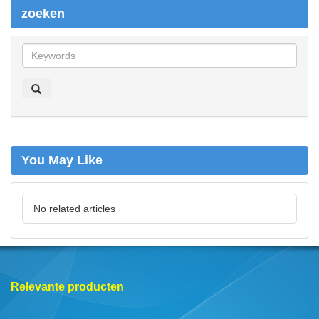
zoeken
z
o
e
k
e
n
You May Like
No related articles
Relevante producten