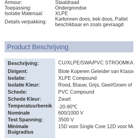
Armour:
Staaldraad
Toepassing:
Ondergrondse
Isolatie Materiaal:
XLPE
Kartonnen doos, trek doos, Pallet
Details verpakking:
beschikbaar en zoals gevraagd
Product Beschrijving
CU/XLPE/SWA/PVC STROOMKAB
Beschrijving:
Dirigent:
Blote Koperen Geleider van Klasse 1
Isolatie:
XLPE Compound
Isolatie Kleur:
Rood, Blauw, Grijs, Geel/Groen of a
Schede:
PVC Compound
Schede Kleur:
Zwart
Temperatuurbereik
-20-90℃
:
Nominale
600/1000 V
Spanning:
Test Spanning:
3500 V
Minimale
15D voor Single Core 12D voor Mult
Buigradius