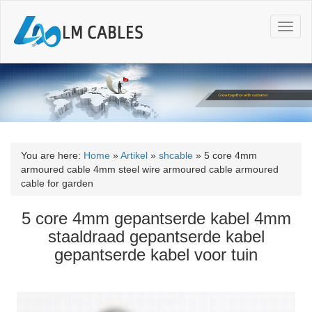
T
o
g
g
l
e
n
a
v
i
You are here:
Home
»
Artikel
»
shcable
»
5 core 4mm
g
armoured cable 4mm steel wire armoured cable armoured
a
cable for garden
t
i
5 core 4mm gepantserde kabel 4mm
o
staaldraad gepantserde kabel
n
gepantserde kabel voor tuin