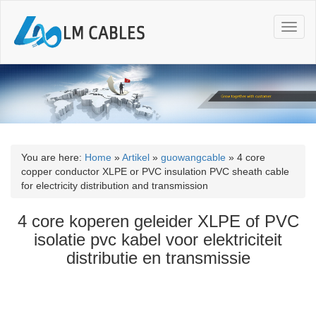
T
o
g
g
l
e
n
a
v
i
You are here:
Home
»
Artikel
»
guowangcable
»
4 core
g
copper conductor XLPE or PVC insulation PVC sheath cable
a
for electricity distribution and transmission
t
i
4 core koperen geleider XLPE of PVC
o
isolatie pvc kabel voor elektriciteit
n
distributie en transmissie