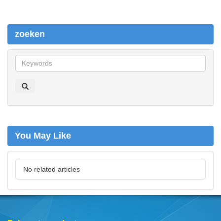
zoeken
z
o
e
k
e
n
You May Like
No related articles