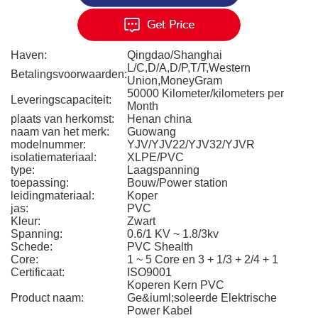
Haven:
Qingdao/Shanghai
L/C,D/A,D/P,T/T,Western
Betalingsvoorwaarden:
Union,MoneyGram
50000 Kilometer/kilometers per
Leveringscapaciteit:
Month
plaats van herkomst:
Henan china
naam van het merk:
Guowang
modelnummer:
YJV/YJV22/YJV32/YJVR
isolatiemateriaal:
XLPE/PVC
type:
Laagspanning
toepassing:
Bouw/Power station
leidingmateriaal:
Koper
jas:
PVC
Kleur:
Zwart
Spanning:
0.6/1 KV ~ 1.8/3kv
Schede:
PVC Shealth
Core:
1 ~ 5 Core en 3 + 1/3 + 2/4 + 1
Certificaat:
ISO9001
Koperen Kern PVC
Product naam:
Ge&iuml;soleerde Elektrische
Power Kabel