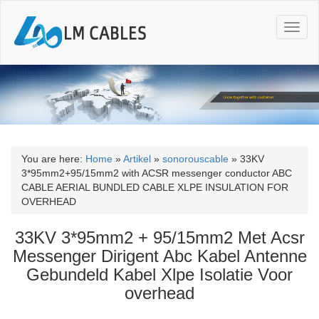
T
o
g
g
l
e
n
a
v
i
You are here:
Home
»
Artikel
»
sonorouscable
»
33KV
g
3*95mm2+95/15mm2 with ACSR messenger conductor ABC
a
CABLE AERIAL BUNDLED CABLE XLPE INSULATION FOR
t
OVERHEAD
i
o
33KV 3*95mm2 + 95/15mm2 Met Acsr
n
Messenger Dirigent Abc Kabel Antenne
Gebundeld Kabel Xlpe Isolatie Voor
overhead