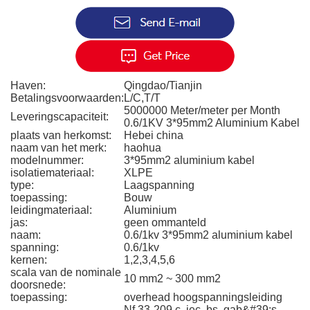
Haven:
Qingdao/Tianjin
Betalingsvoorwaarden:
L/C,T/T
5000000 Meter/meter per Month
Leveringscapaciteit:
0.6/1KV 3*95mm2 Aluminium Kabel
plaats van herkomst:
Hebei china
naam van het merk:
haohua
modelnummer:
3*95mm2 aluminium kabel
isolatiemateriaal:
XLPE
type:
Laagspanning
toepassing:
Bouw
leidingmateriaal:
Aluminium
jas:
geen ommanteld
naam:
0.6/1kv 3*95mm2 aluminium kabel
spanning:
0.6/1kv
kernen:
1,2,3,4,5,6
scala van de nominale
10 mm2 ~ 300 mm2
doorsnede:
toepassing:
overhead hoogspanningsleiding
Nf 33-209 c, iec, bs, gab&#39;s,