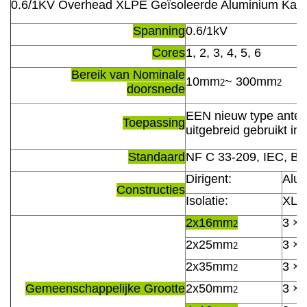
0.6/1KV Overhead XLPE Geïsoleerde Aluminium Kabe
Spanning
0.6/1kV
Cores
1, 2, 3, 4, 5, 6
Bereik van Nominale
10mm
~ 300mm
2
2
doorsnede
EEN nieuw type anten
Toepassing
uitgebreid gebruikt i
Standaard
NF C 33-209, IEC, B
Dirigent:
Alu
Constructies
Isolatie:
XLP
2x16mm
3 ×
2
2x25mm
3 ×
2
2x35mm
3 ×
2
Gemeenschappelijke Grootte
2x50mm
3 ×
2