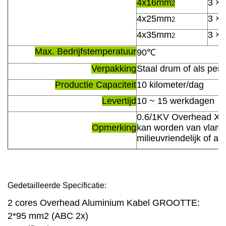
4x16mm
3 ×
2
4x25mm
3 ×
2
4x35mm
3 ×
2
Max. Bedrijfstemperatuur
90
℃
Verpakking
Staal drum of als per 
Productie Capaciteit
10 kilometer/dag
Levertijd
10 ~ 15 werkdagen
0.6/1KV Overhead XL
Opmerking
kan worden van vlamv
milieuvriendelijk of 
Gedetailleerde Specificatie:
2 cores Overhead Aluminium Kabel GROOTTE:
2*95 mm2 (ABC 2x)