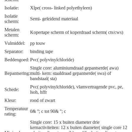
Isolatie:
Xlpe( cross- linked polyethyleen)
Isolatie
Semi- geleidend materiaal
scherm:
Metalen
Kopertape scherm of koperdraad scherm( cts/cws)
scherm:
Vulmiddel:
pp touw
Separator:
binding tape
Beddengoed:
Pvc( polyvinylchloride)
Single core: aluminiumdraad gepantserde( awa)
Bepantsering:
multi- kern: staaldraad gepantserde( swa) of
bandstaal( sta)
Pvc( polyvinylchloride), vlamvertragende pvc, pe,
Schede:
lsoh, hffr
Kleur:
rood of zwart
Temperatuur
0& °; c tot 90& °; c
rating:
Single core: 15 x buiten diameter drie
kernactiviteiten: 12 x buiten diameter( single core 12