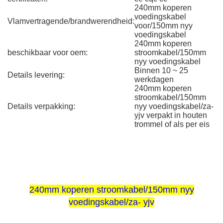
240mm koperen
voedingskabel
Vlamvertragende/brandwerendheid:
voor/150mm nyy
voedingskabel
240mm koperen
beschikbaar voor oem:
stroomkabel/150mm
nyy voedingskabel
Binnen 10 ~ 25
Details levering:
werkdagen
240mm koperen
stroomkabel/150mm
Details verpakking:
nyy voedingskabel/za-
yjv verpakt in houten
trommel of als per eis
240mm koperen stroomkabel/150mm nyy
voedingskabel/za- yjv