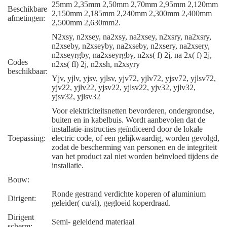
25mm 2,35mm 2,50mm 2,70mm 2,95mm 2,120mm
Beschikbare
2,150mm 2,185mm 2,240mm 2,300mm 2,400mm
afmetingen:
2,500mm 2,630mm2.
N2xsy, n2xsey, na2xsy, na2xsey, n2xsry, na2xsry,
n2xseby, n2xseyby, na2xseby, n2xsery, na2xsery,
n2xseyrgby, na2xseyrgby, n2xs( f) 2j, na 2x( f) 2j,
Codes
n2xs( fl) 2j, n2xsh, n2xsyry
beschikbaar:
Yjv, yjlv, yjsv, yjlsv, yjv72, yjlv72, yjsv72, yjlsv72,
yjv22, yjlv22, yjsv22, yjlsv22, yjv32, yjlv32,
yjsv32, yjlsv32
Voor elektriciteitsnetten bevorderen, ondergrondse,
buiten en in kabelbuis. Wordt aanbevolen dat de
installatie-instructies geïndiceerd door de lokale
Toepassing:
electric code, of een gelijkwaardig, worden gevolgd,
zodat de bescherming van personen en de integriteit
van het product zal niet worden beïnvloed tijdens de
installatie.
Bouw:
Ronde gestrand verdichte koperen of aluminium
Dirigent:
geleider( cu/al), gegloeid koperdraad.
Dirigent
Semi- geleidend materiaal
scherm: