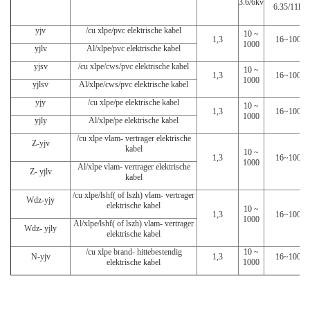
3.6/6kv
6.35/11kv
yjv
/cu xlpe/pvc elektrische kabel
10 ~
1,3
16~1000
1000
yjlv
Al/xlpe/pvc elektrische kabel
yjsv
/cu xlpe/cws/pvc elektrische kabel
10 ~
1,3
16~1000
1000
yjlsv
Al/xlpe/cws/pvc elektrische kabel
yjy
/cu xlpe/pe elektrische kabel
10 ~
1,3
16~1000
1000
yjly
Al/xlpe/pe elektrische kabel
/cu xlpe vlam- vertrager elektrische
Z-yjv
kabel
10 ~
1,3
16~1000
1000
Al/xlpe vlam- vertrager elektrische
Z- yjlv
kabel
/cu xlpe/lshf( of lszh) vlam- vertrager
Wdz-yjy
elektrische kabel
10 ~
1,3
16~1000
1000
Al/xlpe/lshf( of lszh) vlam- vertrager
Wdz- yjly
elektrische kabel
/cu xlpe brand- hittebestendig
10 ~
N-yjv
1,3
16~1000
elektrische kabel
1000