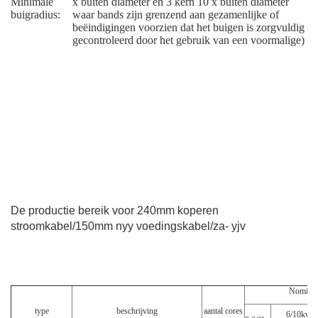
Minimale
x buiten diameter en 3 kern 10 x buiten diameter
buigradius:
waar bands zijn grenzend aan gezamenlijke of
beëindigingen voorzien dat het buigen is zorgvuldig
gecontroleerd door het gebruik van een voormalige)
De productie bereik voor 240mm koperen
stroomkabel/150mm nyy voedingskabel/za- yjv
Nominal
type
beschrijving
aantal cores
6/10kv