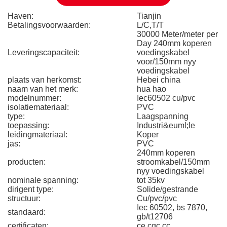
Haven:
Tianjin
Betalingsvoorwaarden:
L/C,T/T
30000 Meter/meter per
Day 240mm koperen
Leveringscapaciteit:
voedingskabel
voor/150mm nyy
voedingskabel
plaats van herkomst:
Hebei china
naam van het merk:
hua hao
modelnummer:
Iec60502 cu/pvc
isolatiemateriaal:
PVC
type:
Laagspanning
toepassing:
Industri&euml;le
leidingmateriaal:
Koper
jas:
PVC
240mm koperen
producten:
stroomkabel/150mm
nyy voedingskabel
nominale spanning:
tot 35kv
dirigent type:
Solide/gestrande
structuur:
Cu/pvc/pvc
Iec 60502, bs 7870,
standaard:
gb/t12706
certificaten:
ce cqc cc