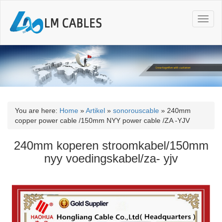
T
o
g
g
l
e
n
a
v
i
You are here:
Home
»
Artikel
»
sonorouscable
»
240mm
g
copper power cable /150mm NYY power cable /ZA -YJV
a
t
240mm koperen stroomkabel/150mm
i
nyy voedingskabel/za- yjv
o
n