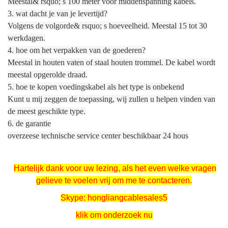
Meestal& rsquo; s 100 meter voor middenspanning kabels.
3. wat dacht je van je levertijd?
Volgens de volgorde& rsquo; s hoeveelheid. Meestal 15 tot 30
werkdagen.
4. hoe om het verpakken van de goederen?
Meestal in houten vaten of staal houten trommel. De kabel wordt
meestal opgerolde draad.
5. hoe te kopen voedingskabel als het type is onbekend
Kunt u mij zeggen de toepassing, wij zullen u helpen vinden van
de meest geschikte type.
6. de garantie
overzeese technische service center beschikbaar 24 hous
Hartelijk dank voor uw lezing, als het even welke vragen
gelieve te voelen vrij om me te contacteren.
Skype: hongliangcablesales5
klik om onderzoek nu