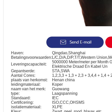
Haven:
Qingdao,Shanghai
Betalingsvoorwaarden:
L/C,D/A,D/P,T/T,Western Union,
5000000 Meter/meter per Month 
Leveringscapaciteit:
Elektrische Draad En Kabel Un
Gepantserde:
STA,SWA
Aantal Cores:
1,2,3,3 + 1,3 + 2,3 + 3,4,4 + 1,4 +
plaats van herkomst:
Henan china
leidingmateriaal:
Koper
naam van het merk:
Guowang
type:
Laagspanning
Standaard:
IEC
Certificering:
ISO,CCC,OHSMS
isolatiemateriaal:
XLPE
Kleur:
Zwart, geel, rood, blauw, etc