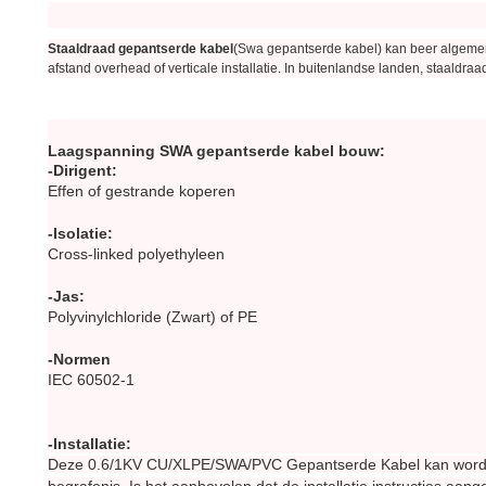
Staaldraad gepantserde kabel
(Swa gepantserde kabel) kan beer algemene 
afstand overhead of verticale installatie. In buitenlandse landen, staaldr
Laagspanning SWA gepantserde kabel bouw:
-Dirigent:
Effen of gestrande koperen
-Isolatie:
Cross-linked polyethyleen
-Jas:
Polyvinylchloride (Zwart) of PE
-Normen
IEC 60502-1
-Installatie:
Deze 0.6/1KV CU/XLPE/SWA/PVC Gepantserde Kabel kan worden ge