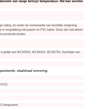
ationele van lange termijn temperatuur. Het kan worden
ge rating, en onder de voorwaarde van dezelfde omgeving,
in vergelijking met papier en PVC kabel. Deze zijn niet alleen
s productie kosten.
ie is gelijk aan IEC60502, IEC60332, IEC60754, Sommige van
epantserde, staaldraad armoring.
-KVV22
22 (begraven)