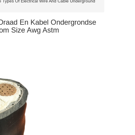
Types Of Electrical Wire And Cable Underground
 Draad En Kabel Ondergrondse
stom Size Awg Astm