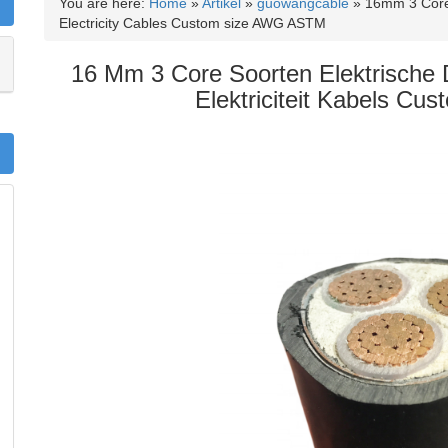
You are here:
Home
»
Artikel
»
guowangcable
»
16mm 3 Core 
Electricity Cables Custom size AWG ASTM
16 Mm 3 Core Soorten Elektrische
Elektriciteit Kabels Cu