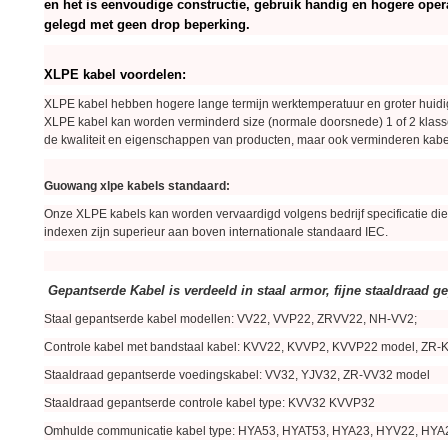
en het is eenvoudige constructie, gebruik handig en hogere oper
gelegd met geen drop beperking.
XLPE kabel voordelen:
XLPE kabel hebben hogere lange termijn werktemperatuur en groter huidi
XLPE kabel kan worden verminderd size (normale doorsnede) 1 of 2 klasse 
de kwaliteit en eigenschappen van producten, maar ook verminderen kabel
Guowang xlpe kabels standaard:
Onze XLPE kabels kan worden vervaardigd volgens bedrijf specificatie d
indexen zijn superieur aan boven internationale standaard IEC.
Gepantserde Kabel is verdeeld in staal armor, fijne staaldraad g
Staal gepantserde kabel modellen: VV22, VVP22, ZRVV22, NH-VV2;
Controle kabel met bandstaal kabel: KVV22, KVVP2, KVVP22 model, ZR
Staaldraad gepantserde voedingskabel: VV32, YJV32, ZR-VV32 model
Staaldraad gepantserde controle kabel type: KVV32 KVVP32
Omhulde communicatie kabel type: HYA53, HYAT53, HYA23, HYV22, HYA