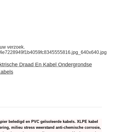
 uw verzoek.
4a54e7228949f1b4059fc8345555816.jpg_640x640.jpg
ktrische Draad En Kabel Ondergrondse
 Kabels
apier beledigd en PVC geïsoleerde kabels. XLPE kabel
ering, milieu stress weerstand anti-chemische corrosie,