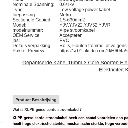
Nominale Spanning:
0.6/1kv
Type:
Low voltage power kabel
toepassing:
Metro
Sectionele Gebied:
1.5-630mm2
Model:
YJV,YJV22,YJV32,YJVR
modelnummer:
Xlpe stroomkabel
OEM Service:
Accepteren
jas:
PVC
Details verpakking:
Rolls, Houten trommel of volgens
Pakket Preview:
https://sc01.alicdn.com/kf/H60
Gepantserde Kabel 16mm 3 Core Soorten Ele
Elektriciteit
Product Beschrijving
Wat is XLPE geïsoleerde stroomkabel?
XLPE geïsoleerde stroomkabel heeft een aantal voordelen dan p
heeft hoge elektrische sterkte, mechanische sterkte, hoge-veroud