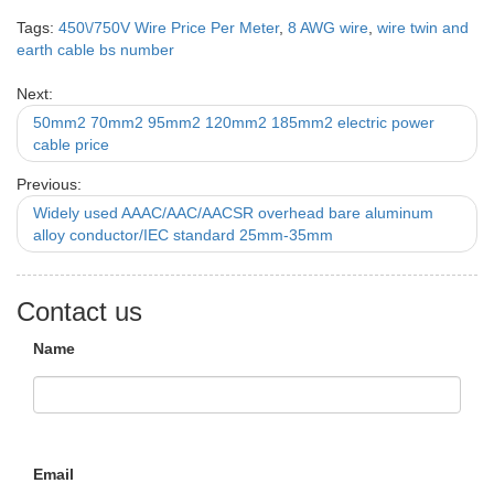
Tags:
450\/750V Wire Price Per Meter
,
8 AWG wire
,
wire twin and
earth cable bs number
Next:
50mm2 70mm2 95mm2 120mm2 185mm2 electric power
cable price
Previous:
Widely used AAAC/AAC/AACSR overhead bare aluminum
alloy conductor/IEC standard 25mm-35mm
Contact us
Name
Email