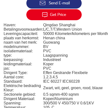
Haven:
Qingdao Shanghai
Betalingsvoorwaarden:
L/C,T/T,Western Union
Leveringscapaciteit:
50000 Kilometer/kilometers per Month
plaats van herkomst:
Henan china
naam van het merk:
Guowang
modelnummer:
BV
isolatiemateriaal:
PVC
type:
Laagspanning
toepassing:
Industrieel
leidingmateriaal:
Koper
jas:
PVC
Dirigent Type:
Effen Gestrande Flexibele
Aantal core:
1.2.3.4.5
Standaard:
IEC 60227 IEC60228
Elektrische bedrading
Zwart, wit, geel, groen, rood, blauw
Kleur:
Sectionele gebied:
0.5 sqmm-400 sqmm
Dirigent Materiaal:
Koper/Aluminium
Spanning:
300/500 V 450/750 V 0.6/1KV
Temperatuur:
105. C