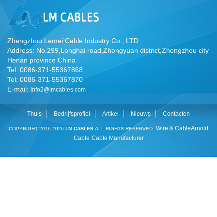
Zhengzhou Lemei Cable Industry Co., LTD
Address: No.299,Longhai road,Zhongyuan district,Zhengzhou city
Henan province China
Tel: 0086-371-55367868
Tel: 0086-371-55367870
E-mail:
info2@lmcables.com
Thuis
Bedrijfsprofiel
Artikel
Nieuws
Contacten
Wire & Cable
Arnold
COPYRIGHT 2016-2026
LM CABLES
ALL RIGHTS RESERVED.
Cable
Cable Manufacturer