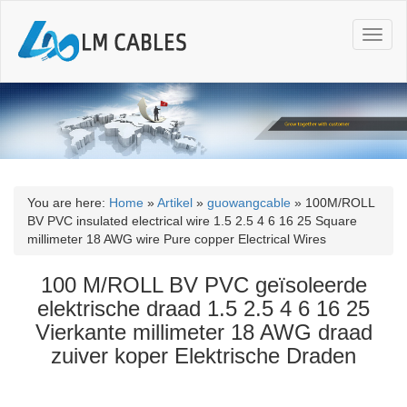
T
o
g
g
l
e
n
a
v
i
You are here:
Home
»
Artikel
»
guowangcable
»
100M/ROLL
g
BV PVC insulated electrical wire 1.5 2.5 4 6 16 25 Square
a
millimeter 18 AWG wire Pure copper Electrical Wires
t
i
100 M/ROLL BV PVC geïsoleerde
o
elektrische draad 1.5 2.5 4 6 16 25
n
Vierkante millimeter 18 AWG draad
zuiver koper Elektrische Draden