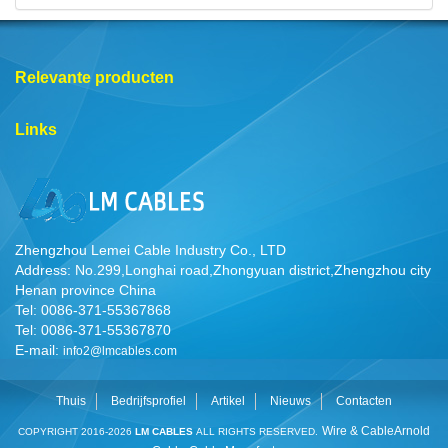
Relevante producten
Links
Zhengzhou Lemei Cable Industry Co., LTD
Address: No.299,Longhai road,Zhongyuan district,Zhengzhou city
Henan province China
Tel: 0086-371-55367868
Tel: 0086-371-55367870
E-mail:
info2@lmcables.com
Thuis
Bedrijfsprofiel
Artikel
Nieuws
Contacten
Wire & Cable
Arnold
COPYRIGHT 2016-2026
LM CABLES
ALL RIGHTS RESERVED.