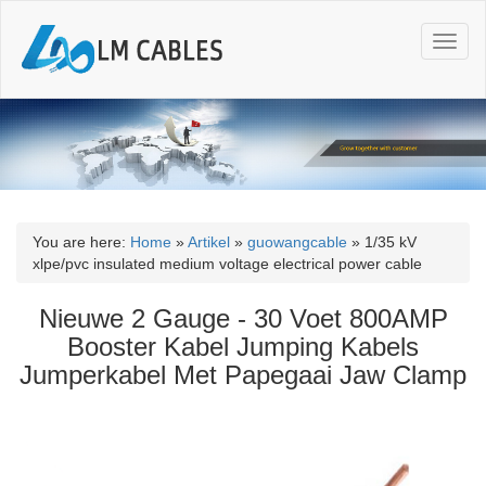
T
o
g
g
l
e
n
a
v
i
You are here:
Home
»
Artikel
»
guowangcable
»
1/35 kV
g
xlpe/pvc insulated medium voltage electrical power cable
a
t
Nieuwe 2 Gauge - 30 Voet 800AMP
i
Booster Kabel Jumping Kabels
o
Jumperkabel Met Papegaai Jaw Clamp
n