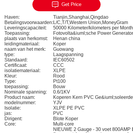
Haven:
Tianjin,Shanghai,Qingdao
Betalingsvoorwaarden:
L/C,T/T,Western Union,MoneyGram
Leveringscapaciteit:
50000 Kilometer/kilometers per Month
Toepassing:
Fotovolta&iuml;sche Power Generato
plaats van herkomst:
Henan china
leidingmateriaal:
Koper
naam van het merk:
Guowang
type:
Laagspanning
Standaard:
IEC60502
Certificaat:
CCC
isolatiemateriaal:
XLPE
Kleur:
Rood
Type:
Pt100
toepassing:
Bouw
Nominale spanning:
0.6/1KV
Product naam:
Koperen Kern PVC Ge&iuml;soleerde 
modelnummer:
YJV
Isolatie:
XLPE PE PVC
jas:
PVC
Dirigent:
Blote Koper
Core:
Multi-core
NIEUWE 2 Gauge - 30 voet 800AMP B