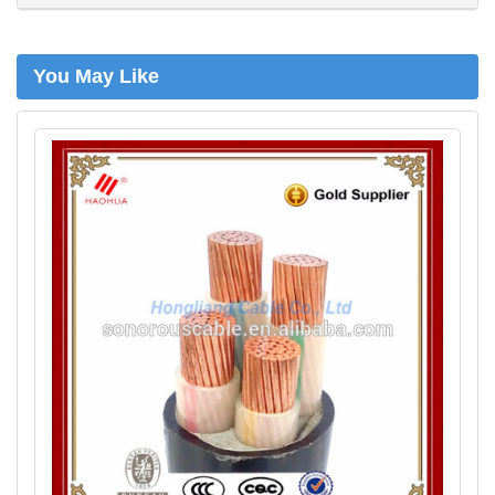
n
You May Like