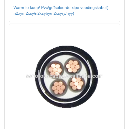
Warm te koop! Pvc/geïsoleerde xlpe voedingskabel(
n2xy/n2xsy/n2xsyby/n2xsyry/nyy)