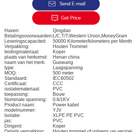
Haven:
Qingdao
Betalingsvoorwaarden:
L/C,T/T,Western Union,MoneyGram
Leveringscapaciteit:
50000 Kilometer/kilometers per Month
Verpakking:
Houten Trommel
leidingmateriaal:
Koper
plaats van herkomst:
Henan china
naam van het merk:
Guowang
type:
Laagspanning
MOQ:
500 meter
Standaard:
IEC60502
Certificaat:
CCC
isolatiemateriaal:
PVC
toepassing:
Bouw
Nominale spanning:
0.6/1KV
Product naam:
Power kabel
modelnummer:
YJV
Isolatie:
XLPE PE PVC
jas:
PVC
Dirigent:
Koper
Details verpakking:
Houten trommel of volgens uw verzoe