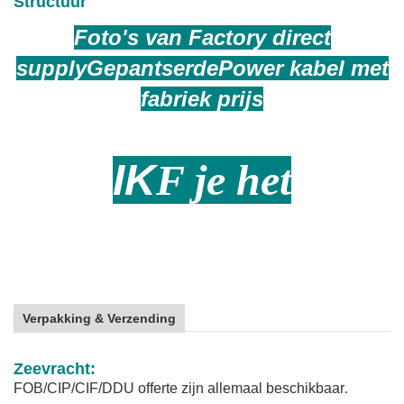
Structuur
Foto's van Factory direct
supply
Gepantserde
Power kabel met
fabriek prijs
IK
F je het
Verpakking & Verzending
Zeevracht:
FOB/CIP/CIF/DDU offerte zijn allemaal beschikbaar
.