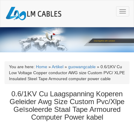
T
o
g
g
l
e
n
a
v
i
You are here:
Home
»
Artikel
»
guowangcable
»
0.6/1KV Cu
g
Low Voltage Copper conductor AWG size Custom PVC/ XLPE
a
Insulated Steel Tape Armoured computer power cable
t
i
0.6/1KV Cu Laagspanning Koperen
o
Geleider Awg Size Custom Pvc/Xlpe
n
Geïsoleerde Staal Tape Armoured
Computer Power kabel