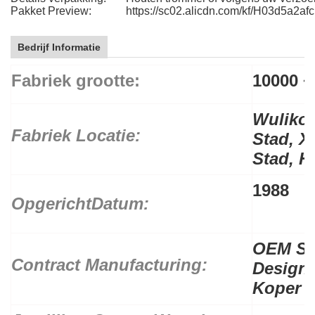
Pakket Preview:
https://sc02.alicdn.com/kf/H03d5a2
Bedrijf Informatie
Fabriek grootte:
10000 ~
Wulikou
Fabriek Locatie:
Stad,
X
Stad,
H
1988
Opgericht
Datum:
OEM Se
Contract Manufacturing:
Design
Koper L