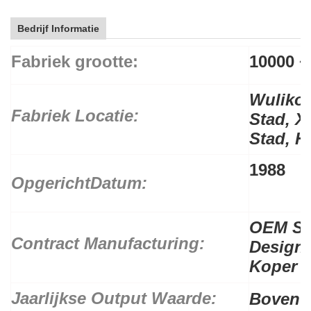
Bedrijf Informatie
Fabriek grootte:
10000 ~
Wulikou
Fabriek Locatie:
Stad,
X
Stad,
H
1988
Opgericht
Datum:
OEM Se
Contract Manufacturing:
Design
Koper L
Jaarlijkse Output Waarde:
Boven $