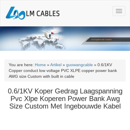
T
o
g
g
l
e
n
a
v
i
You are here:
Home
»
Artikel
»
guowangcable
»
0.6/1KV
g
Copper conduct low voltage PVC XLPE copper power bank
a
AWG size Custom with built in cable
t
i
0.6/1KV Koper Gedrag Laagspanning
o
Pvc Xlpe Koperen Power Bank Awg
n
Size Custom Met Ingebouwde Kabel