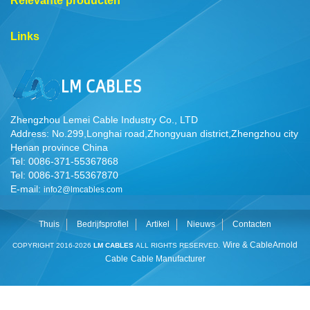
Relevante producten
Links
Zhengzhou Lemei Cable Industry Co., LTD
Address: No.299,Longhai road,Zhongyuan district,Zhengzhou city
Henan province China
Tel: 0086-371-55367868
Tel: 0086-371-55367870
E-mail:
info2@lmcables.com
Thuis
Bedrijfsprofiel
Artikel
Nieuws
Contacten
Wire & Cable
Arnold
COPYRIGHT 2016-2026
LM CABLES
ALL RIGHTS RESERVED.
Cable
Cable Manufacturer