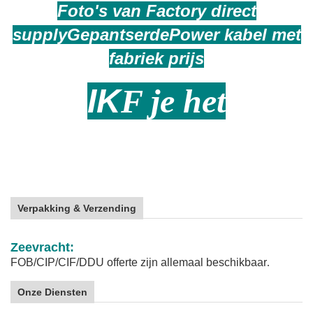
Foto's van Factory direct
supply
Gepantserde
Power kabel met
fabriek prijs
IK
F je het
Verpakking & Verzending
Zeevracht:
FOB/CIP/CIF/DDU offerte zijn allemaal beschikbaar
.
Onze Diensten