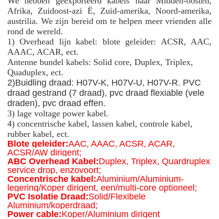
We hebben geëxporteerd kabels naar Midden-oosten,
Afrika, Zuidoost-azi Ë, Zuid-amerika, Noord-amerika,
austrilia. We zijn bereid om te helpen meer vrienden alle
rond de wereld.
1) Overhead lijn kabel: blote geleider: ACSR, AAC,
AAAC, ACAR, ect.
Antenne bundel kabels: Solid core, Duplex, Triplex,
Quaduplex, ect.
2)
Buidling draad: H07V-K, H07V-U, H07V-R. PVC
draad gestrand (7 draad), pvc draad flexiable (vele
draden), pvc draad effen.
3) lage voltage power kabel.
4) concentrische kabel, lassen kabel, controle kabel,
rubber kabel, ect.
Blote geleider:
AAC, AAAC, ACSR, ACAR,
ACSR/AW dirigent;
ABC Overhead Kabel:
Duplex, Triplex, Quardruplex
service drop, enzovoort;
Concentrische kabel:
Aluminium/Aluminium-
legering/Koper dirigent, een/multi-core optioneel;
PVC Isolatie Draad:
Solid/Flexibele
Aluminium/koperdraad;
Power cable:
Koper/Aluminium dirigent