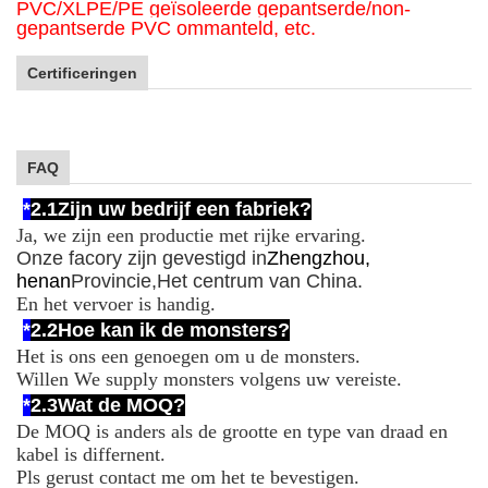
PVC/XLPE/PE geïsoleerde gepantserde/non-
gepantserde PVC ommanteld, etc.
Certificeringen
FAQ
*
2.1
Zijn uw bedrijf een fabriek?
Ja, we zijn een productie met rijke ervaring.
Onze facory zijn gevestigd in
Zhengzhou,
henan
Provincie,
Het centrum van China.
En het vervoer is handig.
*
2.2
Hoe kan ik de monsters?
Het is ons een genoegen om u de monsters.
Willen We supply monsters volgens uw vereiste.
*
2.3
Wat de MOQ?
De MOQ is anders als de grootte en type van draad en
kabel is differnent.
Pls gerust contact me om het te bevestigen.