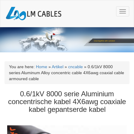
T
o
g
g
l
e
n
a
v
i
You are here:
Home
»
Artikel
»
cncable
»
0.6/1kV 8000
g
series Aluminum Alloy concentric cable 4X6awg coaxial cable
a
armoured cable
t
i
0.6/1kV 8000 serie Aluminium
o
concentrische kabel 4X6awg coaxiale
n
kabel gepantserde kabel