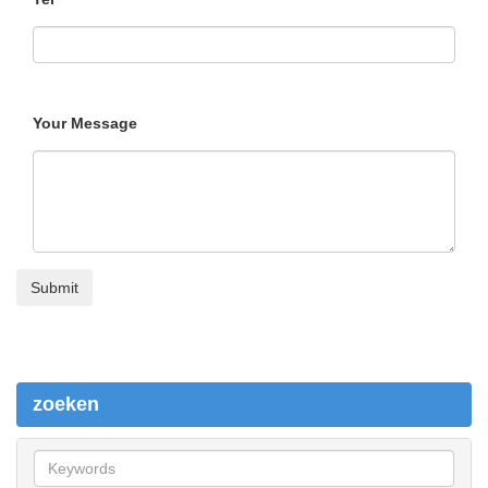
Your Message
zoeken
z
o