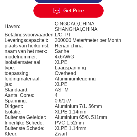
QINGDAO,CHINA
Haven:
SHANGHAI,CHINA
Betalingsvoorwaarden:
L/C,T/T
Leveringscapaciteit:
200000 Meter/meter per Month
plaats van herkomst:
Henan china
naam van het merk:
Sanhe
modelnummer:
4x6AWG
isolatiemateriaal:
XLPE
type:
Laagspanning
toepassing:
Overhead
leidingmateriaal:
Aluminiumlegering
jas:
XLPE
Standaard:
ASTM
Aantal Cores:
4
Spanning:
0.6/1kV
Dirigent:
Aluminium 7/1. 56mm
Isolatie:
XLPE 1.14mm
Buitenste Geleider:
Aluminium 65/0. 511mm
Innerlijke Schede:
PVC 1.52mm
Buitenste Schede:
XLPE 1.14mm
Kleur:
Zwart