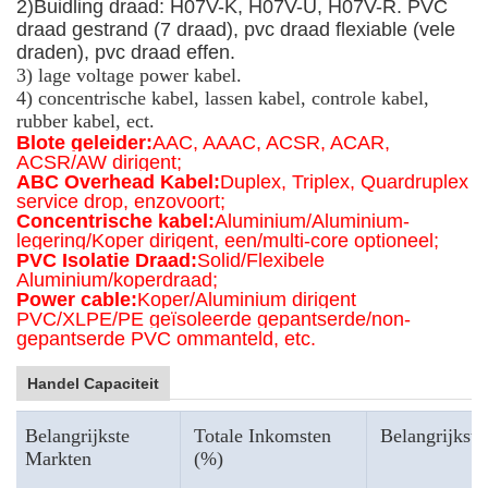
2)
Buidling draad: H07V-K, H07V-U, H07V-R. PVC
draad gestrand (7 draad), pvc draad flexiable (vele
draden), pvc draad effen.
3) lage voltage power kabel.
4) concentrische kabel, lassen kabel, controle kabel,
rubber kabel, ect.
Blote geleider:
AAC, AAAC, ACSR, ACAR,
ACSR/AW dirigent;
ABC Overhead Kabel:
Duplex, Triplex, Quardruplex
service drop, enzovoort;
Concentrische kabel:
Aluminium/Aluminium-
legering/Koper dirigent, een/multi-core optioneel;
PVC Isolatie Draad:
Solid/Flexibele
Aluminium/koperdraad;
Power cable:
Koper/Aluminium dirigent
PVC/XLPE/PE geïsoleerde gepantserde/non-
gepantserde PVC ommanteld, etc.
Handel Capaciteit
Belangrijkste
Totale Inkomsten
Belangrijkste
Markten
(%)