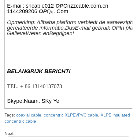
E-mail: shcable01
2
OP
Cnzzcable.com.cn
1144209206
OP
Qq
. Com
Opmerking: Alibaba platform verbiedt de aanwezighe
gerelateerde informatie,
Dus
E-mail gebruik OP
In pla
Gelieve
Weten en
Begrijpen!
BELANGRIJK BERICHT!
TEL: + 86 13140137073
Skype:
Naam
: S
Ky Ye
Tags:
coaxial cable
,
concentric XLPE\/PVC cable
,
XLPE insulated
concentric cable
Next: