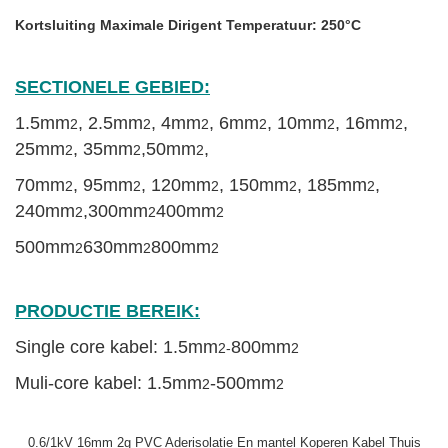
Kortsluiting Maximale Dirigent Temperatuur: 250
°C
SECTIONELE GEBIED:
1.5mm
, 2.5mm
, 4mm
, 6mm
, 10mm
, 16mm
,
2
2
2
2
2
2
25mm
, 35mm
,
50mm
,
2
2
2
70mm
, 95mm
, 120mm
, 150mm
, 185mm
,
2
2
2
2
2
240mm
,
300mm
400mm
2
2
2
500mm
630mm
800mm
2
2
2
PRODUCTIE BEREIK:
Single core kabel: 1.5mm
800mm
2-
2
Muli-core kabel: 1.5mm
-500mm
2
2
0.6/1kV 16mm 2g PVC Aderisolatie En mantel Koperen Kabel Thuis