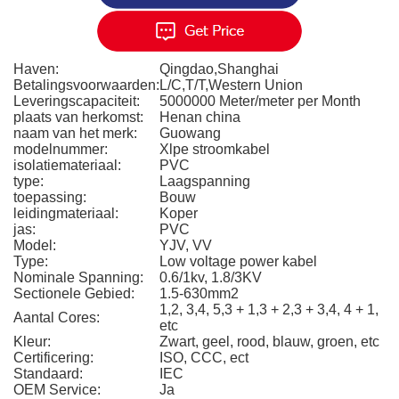
Haven:
Qingdao,Shanghai
Betalingsvoorwaarden:
L/C,T/T,Western Union
Leveringscapaciteit:
5000000 Meter/meter per Month
plaats van herkomst:
Henan china
naam van het merk:
Guowang
modelnummer:
Xlpe stroomkabel
isolatiemateriaal:
PVC
type:
Laagspanning
toepassing:
Bouw
leidingmateriaal:
Koper
jas:
PVC
Model:
YJV, VV
Type:
Low voltage power kabel
Nominale Spanning:
0.6/1kv, 1.8/3KV
Sectionele Gebied:
1.5-630mm2
1,2, 3,4, 5,3 + 1,3 + 2,3 + 3,4, 4 + 1,
Aantal Cores:
etc
Kleur:
Zwart, geel, rood, blauw, groen, etc
Certificering:
ISO, CCC, ect
Standaard:
IEC
OEM Service:
Ja