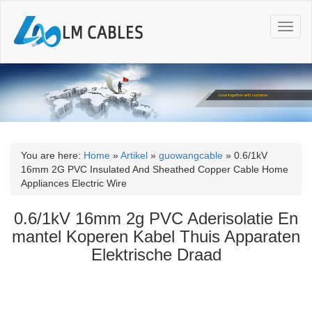
T
o
g
g
l
e
n
a
v
i
You are here:
Home
»
Artikel
»
guowangcable
»
0.6/1kV
g
16mm 2G PVC Insulated And Sheathed Copper Cable Home
a
Appliances Electric Wire
t
i
0.6/1kV 16mm 2g PVC Aderisolatie En
o
mantel Koperen Kabel Thuis Apparaten
n
Elektrische Draad