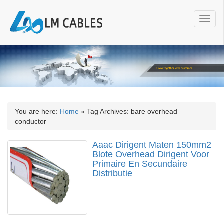
T
o
g
g
l
e
n
a
v
i
You are here:
Home
»
Tag Archives: bare overhead
g
conductor
a
t
Aaac Dirigent Maten 150mm2
i
Blote Overhead Dirigent Voor
o
Primaire En Secundaire
n
Distributie